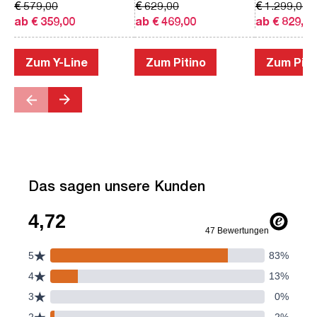
€ 579,00
€ 629,00
€ 1.299,00
ab € 359,00
ab € 469,00
ab € 829,00
Zum Y-Line
Zum Pitino
Zum Piac
Das sagen unsere Kunden