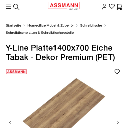
alt springen
Waren
Startseite
Homeoffice Möbel & Zubehör
Schreibtische
Schreibtischplatten & Schreibtischgestelle
Y-Line Platte1400x700 Eiche
Tabak - Dekor Premium (PET)
Bildergalerie überspringen
Öffne Zoom-Modal