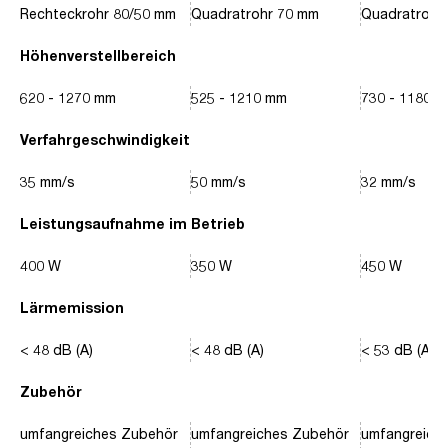
Rechteckrohr 80/50 mm
Quadratrohr 70 mm
Quadratrohr
Höhenverstellbereich
620 - 1270 mm
525 - 1210 mm
730 - 1180 
Verfahrgeschwindigkeit
35 mm/s
50 mm/s
32 mm/s
Leistungsaufnahme im Betrieb
400 W
350 W
450 W
Lärmemission
< 48 dB (A)
< 48 dB (A)
< 53 dB (A)
Zubehör
umfangreiches Zubehör
umfangreiches Zubehör
umfangreich