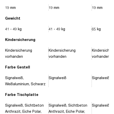
19 mm
19 mm
19 mm
Gewicht
41 - 49 kg
41 - 49 kg
65 kg
Kindersicherung
Kindersicherung
Kindersicherung
Kindersicher
vorhanden
vorhanden
vorhanden
Farbe Gestell
Signalweiß,
Signalweiß
Signalweiß, 
Weißaluminium, Schwarz
Farbe Tischplatte
Signalweiß, Sichtbeton
Signalweiß, Sichtbeton
Signalweiß, 
Anthrazit, Eiche Polar,
Anthrazit, Eiche Polar,