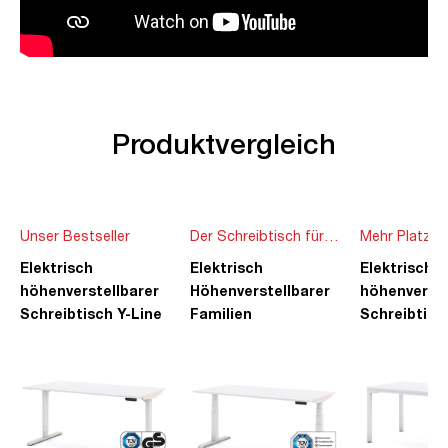
Produktvergleich
Unser Bestseller
Der Schreibtisch für
Mehr Platz f
die ganze Familie
Ideen
Elektrisch
Elektrisch
Elektrisch
höhenverstellbarer
Höhenverstellbarer
höhenverste
Schreibtisch Y-Line
Familien
Schreibtisc
Schreibtisch Pitino
Piacetta