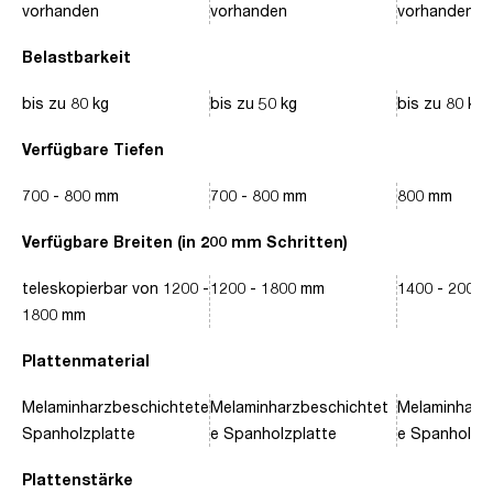
vorhanden
vorhanden
vorhanden
Belastbarkeit
bis zu 80 kg
bis zu 50 kg
bis zu 80 kg
Verfügbare Tiefen
700 - 800 mm
700 - 800 mm
800 mm
Verfügbare Breiten (in 200 mm Schritten)
teleskopierbar von 1200 -
1200 - 1800 mm
1400 - 2000
1800 mm
Plattenmaterial
Melaminharzbeschichtete
Melaminharzbeschichtet
Melaminharz
Spanholzplatte
e Spanholzplatte
e Spanholzpl
Plattenstärke