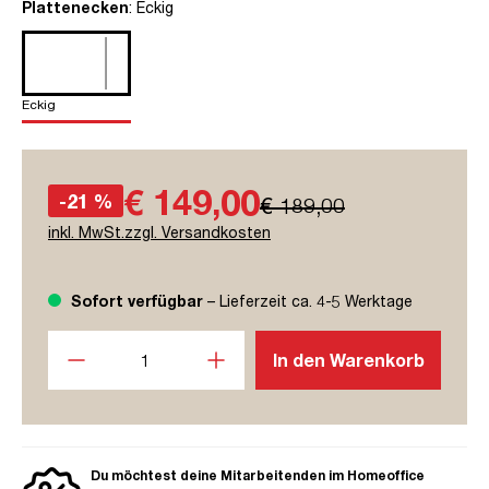
auswählen
Plattenecken
: Eckig
Eckig
€ 149,00
-21 %
€ 189,00
inkl. MwSt.zzgl. Versandkosten
Sofort verfügbar
– Lieferzeit ca. 4-5 Werktage
Produkt Anzahl: Gib den gewünschten Wert ein oder benutze
In den Warenkorb
Du möchtest deine Mitarbeitenden im Homeoffice