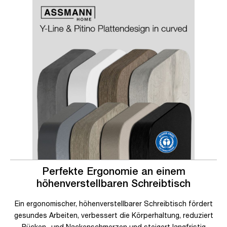
Slider überspringen
Slider überspringen
Perfekte Ergonomie an einem
höhenverstellbaren Schreibtisch
Ein ergonomischer, höhenverstellbarer Schreibtisch fördert
gesundes Arbeiten, verbessert die Körperhaltung, reduziert
Rücken- und Nackenschmerzen und steigert langfristig