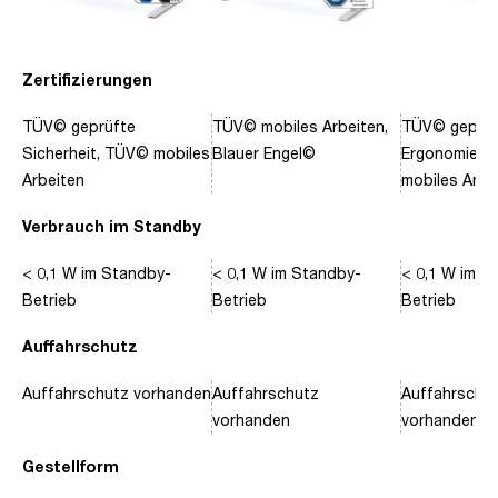
Zertifizierungen
TÜV© geprüfte
TÜV© mobiles Arbeiten,
TÜV© geprüf
Sicherheit, TÜV© mobiles
Blauer Engel©
Ergonomie, 
Arbeiten
mobiles Arbe
Verbrauch im Standby
< 0,1 W im Standby-
< 0,1 W im Standby-
< 0,1 W im S
Betrieb
Betrieb
Betrieb
Auffahrschutz
Auffahrschutz vorhanden
Auffahrschutz
Auffahrschu
vorhanden
vorhanden
Gestellform