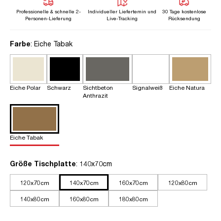
Professionelle & schnelle 2-
Individueller Liefertemin und
30 Tage kostenlose
Personen-Lieferung
Live-Tracking
Rücksendung
auswählen
Farbe
: Eiche Tabak
Eiche Polar
Schwarz
Sichtbeton
Signalweiß
Eiche Natura
Anthrazit
Eiche Tabak
auswählen
Größe Tischplatte
: 140x70cm
120x70cm
140x70cm
160x70cm
120x80cm
140x80cm
160x80cm
180x80cm