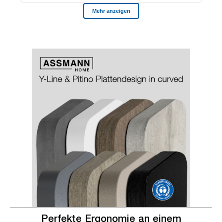
Slider überspringen
Slider überspringen
Perfekte Ergonomie an einem