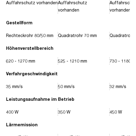
Auffahrschutz vorhanden
Auffahrschutz
Auffahrschu
vorhanden
vorhanden
Gestellform
Rechteckrohr 80/50 mm
Quadratrohr 70 mm
Quadratrohr
Höhenverstellbereich
620 - 1270 mm
525 - 1210 mm
730 - 1180 
Verfahrgeschwindigkeit
35 mm/s
50 mm/s
32 mm/s
Leistungsaufnahme im Betrieb
400 W
350 W
450 W
Lärmemission