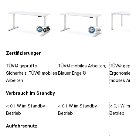
Zertifizierungen
TÜV© geprüfte
TÜV© mobiles Arbeiten,
TÜV© geprüf
Sicherheit, TÜV© mobiles
Blauer Engel©
Ergonomie, 
Arbeiten
mobiles Arbe
Verbrauch im Standby
< 0,1 W im Standby-
< 0,1 W im Standby-
< 0,1 W im S
Betrieb
Betrieb
Betrieb
Auffahrschutz