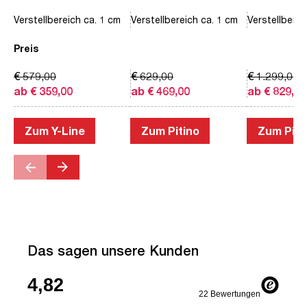
Verstellbereich ca. 1 cm
Verstellbereich ca. 1 cm
Verstellberei
Preis
€ 579,00
€ 629,00
€ 1.299,00
ab € 359,00
ab € 469,00
ab € 829,00
Zum Y-Line
Zum Pitino
Zum Piac
Das sagen unsere Kunden