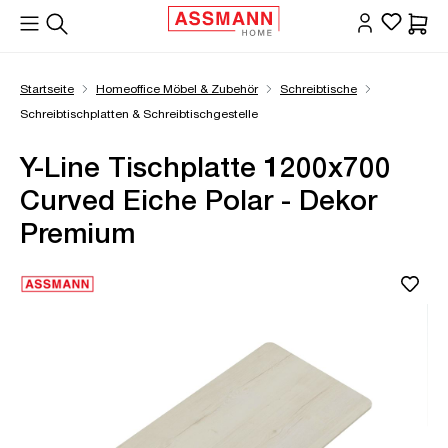
alt springen
Waren
Startseite
Homeoffice Möbel & Zubehör
Schreibtische
Schreibtischplatten & Schreibtischgestelle
Y-Line Tischplatte 1200x700
Curved Eiche Polar - Dekor
Premium
Bildergalerie überspringen
Öffne Zoom-Modal