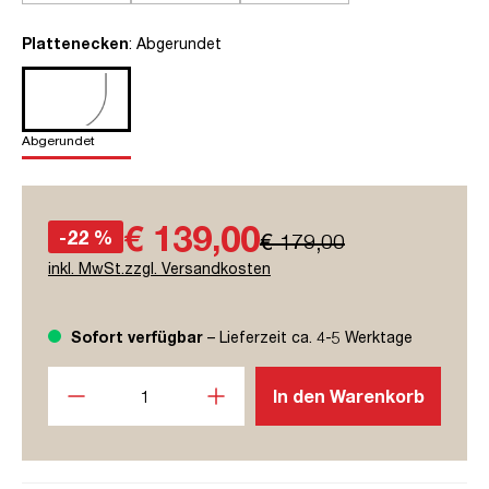
auswählen
Plattenecken
: Abgerundet
Abgerundet
€ 139,00
-22 %
€ 179,00
inkl. MwSt.zzgl. Versandkosten
Sofort verfügbar
– Lieferzeit ca. 4-5 Werktage
Produkt Anzahl: Gib den gewünschten Wert ein oder benutze
In den Warenkorb