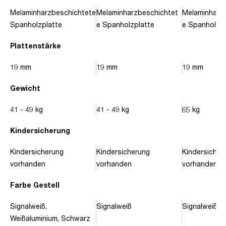
Melaminharzbeschichtete
Melaminharzbeschichtet
Melaminharz
Spanholzplatte
e Spanholzplatte
e Spanholzpl
Plattenstärke
19 mm
19 mm
19 mm
Gewicht
41 - 49 kg
41 - 49 kg
65 kg
Kindersicherung
Kindersicherung
Kindersicherung
Kindersicher
vorhanden
vorhanden
vorhanden
Farbe Gestell
Signalweiß,
Signalweiß
Signalweiß, 
Weißaluminium, Schwarz