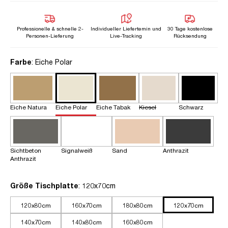
Professionelle & schnelle 2-
Individueller Liefertemin und
30 Tage kostenlose
Personen-Lieferung
Live-Tracking
Rücksendung
auswählen
Farbe
: Eiche Polar
Eiche Natura
Eiche Polar
Eiche Tabak
Kiesel
Schwarz
Sichtbeton
Signalweiß
Sand
Anthrazit
Anthrazit
auswählen
Größe Tischplatte
: 120x70cm
120x80cm
160x70cm
180x80cm
120x70cm
140x70cm
140x80cm
160x80cm