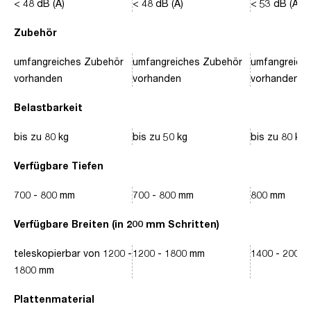
< 48 dB (A)
< 48 dB (A)
< 53 dB (A)
Zubehör
umfangreiches Zubehör
umfangreiches Zubehör
umfangreich
vorhanden
vorhanden
vorhanden
Belastbarkeit
bis zu 80 kg
bis zu 50 kg
bis zu 80 kg
Verfügbare Tiefen
700 - 800 mm
700 - 800 mm
800 mm
Verfügbare Breiten (in 200 mm Schritten)
teleskopierbar von 1200 -
1200 - 1800 mm
1400 - 2000
1800 mm
Plattenmaterial