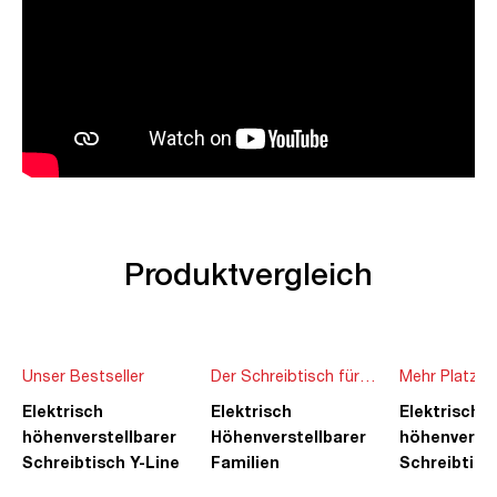
Produktvergleich
Unser Bestseller
Der Schreibtisch für
Mehr Platz f
die ganze Familie
Ideen
Elektrisch
Elektrisch
Elektrisch
höhenverstellbarer
Höhenverstellbarer
höhenverste
Schreibtisch Y-Line
Familien
Schreibtisc
Schreibtisch Pitino
Piacetta