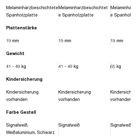
Melaminharzbeschichtete
Melaminharzbeschichtet
Melaminharz
Spanholzplatte
e Spanholzplatte
e Spanholzpl
Plattenstärke
19 mm
19 mm
19 mm
Gewicht
41 - 49 kg
41 - 49 kg
65 kg
Kindersicherung
Kindersicherung
Kindersicherung
Kindersicher
vorhanden
vorhanden
vorhanden
Farbe Gestell
Signalweiß,
Signalweiß
Signalweiß, 
Weißaluminium, Schwarz