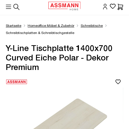
alt springen
Waren
Startseite
Homeoffice Möbel & Zubehör
Schreibtische
Schreibtischplatten & Schreibtischgestelle
Y-Line Tischplatte 1400x700
Curved Eiche Polar - Dekor
Premium
Bildergalerie überspringen
Öffne Zoom-Modal