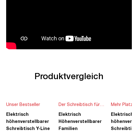
Produktvergleich
Unser Bestseller
Der Schreibtisch für
Mehr Platz f
die ganze Familie
Ideen
Elektrisch
Elektrisch
Elektrisch
höhenverstellbarer
Höhenverstellbarer
höhenverste
Schreibtisch Y-Line
Familien
Schreibtisc
Schreibtisch Pitino
Piacetta