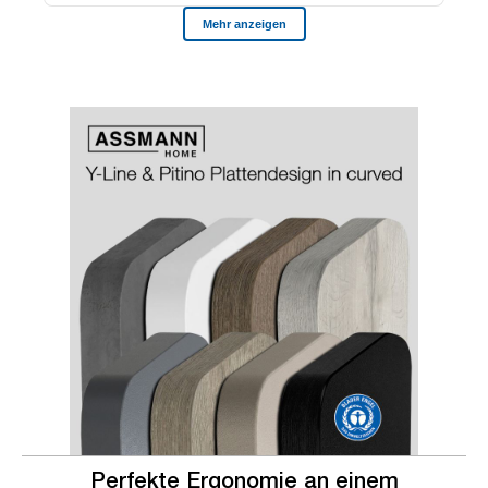
Slider überspringen
Slider überspringen
Perfekte Ergonomie an einem