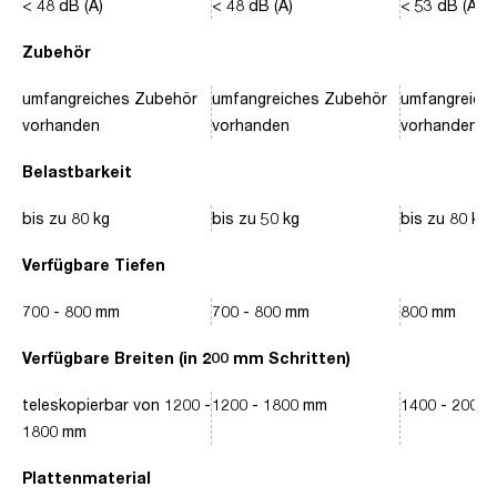
< 48 dB (A)
< 48 dB (A)
< 53 dB (A)
Zubehör
umfangreiches Zubehör
umfangreiches Zubehör
umfangreich
vorhanden
vorhanden
vorhanden
Belastbarkeit
bis zu 80 kg
bis zu 50 kg
bis zu 80 kg
Verfügbare Tiefen
700 - 800 mm
700 - 800 mm
800 mm
Verfügbare Breiten (in 200 mm Schritten)
teleskopierbar von 1200 -
1200 - 1800 mm
1400 - 2000
1800 mm
Plattenmaterial