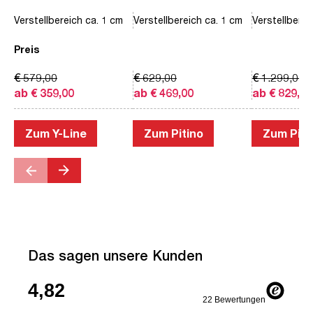
Verstellbereich ca. 1 cm
Verstellbereich ca. 1 cm
Verstellberei
Preis
€ 579,00
€ 629,00
€ 1.299,00
ab € 359,00
ab € 469,00
ab € 829,00
Zum Y-Line
Zum Pitino
Zum Piac
Das sagen unsere Kunden