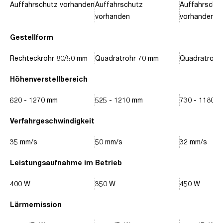
Auffahrschutz vorhanden
Auffahrschutz
Auffahrschu
vorhanden
vorhanden
Gestellform
Rechteckrohr 80/50 mm
Quadratrohr 70 mm
Quadratrohr
Höhenverstellbereich
620 - 1270 mm
525 - 1210 mm
730 - 1180 
Verfahrgeschwindigkeit
35 mm/s
50 mm/s
32 mm/s
Leistungsaufnahme im Betrieb
400 W
350 W
450 W
Lärmemission