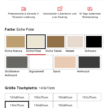
Professionelle & schnelle 2-
Individueller Liefertemin und
30 Tage kostenlose
Personen-Lieferung
Live-Tracking
Rücksendung
auswählen
Farbe
: Eiche Polar
Eiche Natura
Eiche Polar
Eiche Tabak
Kiesel
Schwarz
Sichtbeton
Signalweiß
Sand
Anthrazit
Anthrazit
auswählen
Größe Tischplatte
: 140x70cm
120x80cm
160x70cm
180x80cm
120x70cm
140x70cm
140x80cm
160x80cm