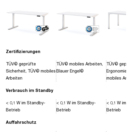
Zertifizierungen
TÜV© geprüfte
TÜV© mobiles Arbeiten,
TÜV© geprüf
Sicherheit, TÜV© mobiles
Blauer Engel©
Ergonomie, 
Arbeiten
mobiles Arbe
Verbrauch im Standby
< 0,1 W im Standby-
< 0,1 W im Standby-
< 0,1 W im S
Betrieb
Betrieb
Betrieb
Auffahrschutz