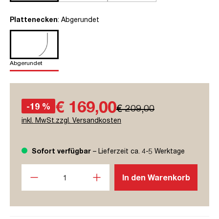
auswählen
Plattenecken
: Abgerundet
Abgerundet
€ 169,00
-19 %
€ 209,00
inkl. MwSt.zzgl. Versandkosten
Sofort verfügbar
– Lieferzeit ca. 4-5 Werktage
Produkt Anzahl: Gib den gewünschten Wert ein oder benutze
In den Warenkorb