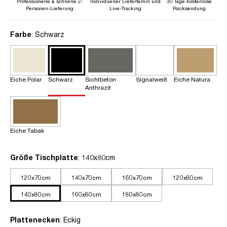
Professionelle & schnelle 2-
Individueller Liefertemin und
30 Tage kostenlose
Personen-Lieferung
Live-Tracking
Rücksendung
auswählen
Farbe
: Schwarz
Eiche Polar
Schwarz
Sichtbeton
Signalweiß
Eiche Natura
Anthrazit
Eiche Tabak
auswählen
Größe Tischplatte
: 140x80cm
120x70cm
140x70cm
160x70cm
120x80cm
140x80cm
160x80cm
180x80cm
auswählen
Plattenecken
: Eckig