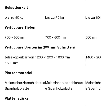
Belastbarkeit
bis zu 80 kg
bis zu 50 kg
bis zu 80 kg
Verfügbare Tiefen
700 - 800 mm
700 - 800 mm
800 mm
Verfügbare Breiten (in 200 mm Schritten)
teleskopierbar von 1200 -
1200 - 1800 mm
1400 - 2000
1800 mm
Plattenmaterial
Melaminharzbeschichtete
Melaminharzbeschichtet
Melaminharz
Spanholzplatte
e Spanholzplatte
e Spanholzpl
Plattenstärke