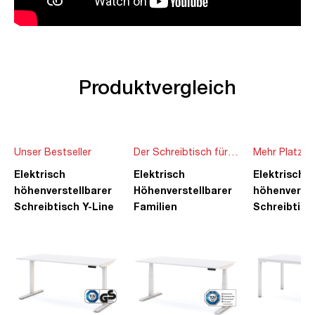
Produktvergleich
Unser Bestseller
Der Schreibtisch für
Mehr Platz f
die ganze Familie
Ideen
Elektrisch
Elektrisch
Elektrisch
höhenverstellbarer
Höhenverstellbarer
höhenverste
Schreibtisch Y-Line
Familien
Schreibtisc
Schreibtisch Pitino
Piacetta