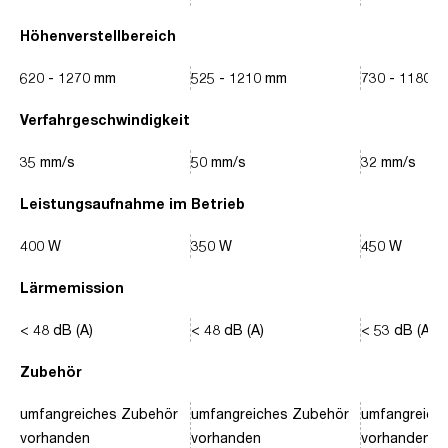
Höhenverstellbereich
620 - 1270 mm
525 - 1210 mm
730 - 1180 
Verfahrgeschwindigkeit
35 mm/s
50 mm/s
32 mm/s
Leistungsaufnahme im Betrieb
400 W
350 W
450 W
Lärmemission
< 48 dB (A)
< 48 dB (A)
< 53 dB (A)
Zubehör
umfangreiches Zubehör
umfangreiches Zubehör
umfangreich
vorhanden
vorhanden
vorhanden