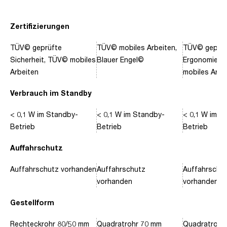
Zertifizierungen
TÜV© geprüfte
TÜV© mobiles Arbeiten,
TÜV© geprüf
Sicherheit, TÜV© mobiles
Blauer Engel©
Ergonomie, 
Arbeiten
mobiles Arbe
Verbrauch im Standby
< 0,1 W im Standby-
< 0,1 W im Standby-
< 0,1 W im S
Betrieb
Betrieb
Betrieb
Auffahrschutz
Auffahrschutz vorhanden
Auffahrschutz
Auffahrschu
vorhanden
vorhanden
Gestellform
Rechteckrohr 80/50 mm
Quadratrohr 70 mm
Quadratrohr