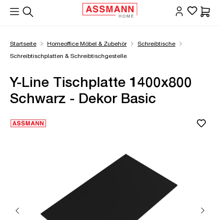
alt springen
Waren
Startseite
Homeoffice Möbel & Zubehör
Schreibtische
Schreibtischplatten & Schreibtischgestelle
Y-Line Tischplatte 1400x800
Schwarz - Dekor Basic
Bildergalerie überspringen
Öffne Zoom-Modal