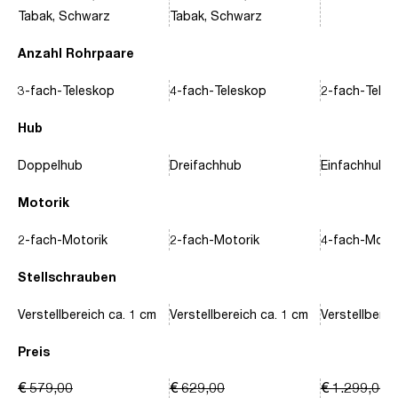
Tabak, Schwarz
Tabak, Schwarz
Anzahl Rohrpaare
3-fach-Teleskop
4-fach-Teleskop
2-fach-Tele
Hub
Doppelhub
Dreifachhub
Einfachhub
Motorik
2-fach-Motorik
2-fach-Motorik
4-fach-Motor
Stellschrauben
Verstellbereich ca. 1 cm
Verstellbereich ca. 1 cm
Verstellberei
Preis
€ 579,00
€ 629,00
€ 1.299,00