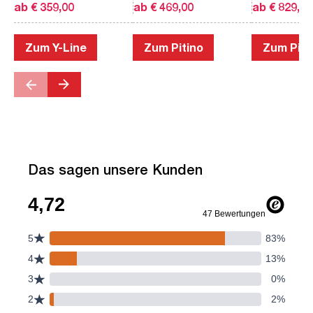
ab € 359,00
ab € 469,00
ab € 829,00
Zum Y-Line
Zum Pitino
Zum Piac
Das sagen unsere Kunden