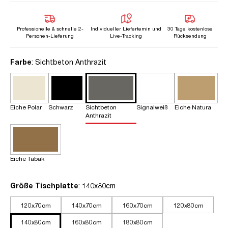
Professionelle & schnelle 2-
Individueller Liefertemin und
30 Tage kostenlose
Personen-Lieferung
Live-Tracking
Rücksendung
auswählen
Farbe
: Sichtbeton Anthrazit
Eiche Polar
Schwarz
Sichtbeton
Signalweiß
Eiche Natura
Anthrazit
Eiche Tabak
auswählen
Größe Tischplatte
: 140x80cm
120x70cm
140x70cm
160x70cm
120x80cm
140x80cm
160x80cm
180x80cm