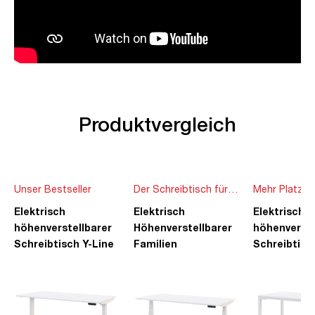
Produktvergleich
Unser Bestseller
Der Schreibtisch für
Mehr Platz f
die ganze Familie
Ideen
Elektrisch
Elektrisch
Elektrisch
höhenverstellbarer
Höhenverstellbarer
höhenverste
Schreibtisch Y-Line
Familien
Schreibtisc
Schreibtisch Pitino
Piacetta