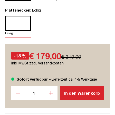
auswählen
Plattenecken
: Eckig
Eckig
€ 179,00
-18 %
€ 219,00
inkl. MwSt.zzgl. Versandkosten
Sofort verfügbar
– Lieferzeit ca. 4-5 Werktage
Produkt Anzahl: Gib den gewünschten Wert ein oder benutze
In den Warenkorb