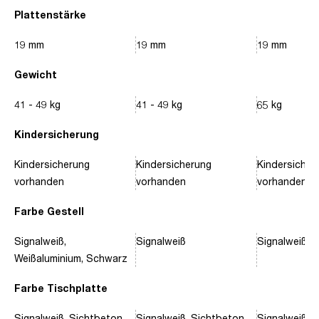
Plattenstärke
19 mm
19 mm
19 mm
Gewicht
41 - 49 kg
41 - 49 kg
65 kg
Kindersicherung
Kindersicherung
Kindersicherung
Kindersicher
vorhanden
vorhanden
vorhanden
Farbe Gestell
Signalweiß,
Signalweiß
Signalweiß, 
Weißaluminium, Schwarz
Farbe Tischplatte
Signalweiß, Sichtbeton
Signalweiß, Sichtbeton
Signalweiß, 