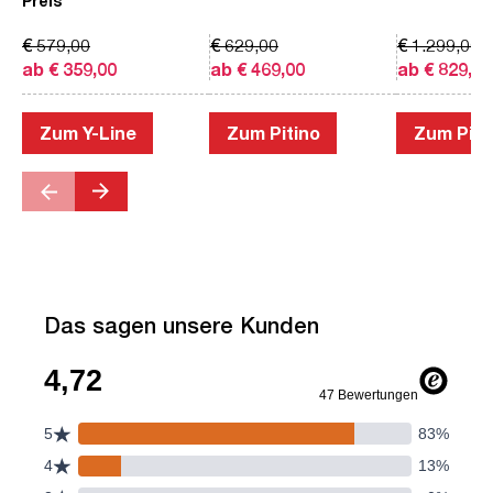
Preis
€ 579,00
€ 629,00
€ 1.299,00
ab € 359,00
ab € 469,00
ab € 829,00
Zum Y-Line
Zum Pitino
Zum Piac
Das sagen unsere Kunden