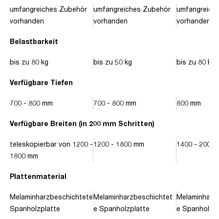
umfangreiches Zubehör
umfangreiches Zubehör
umfangreich
vorhanden
vorhanden
vorhanden
Belastbarkeit
bis zu 80 kg
bis zu 50 kg
bis zu 80 kg
Verfügbare Tiefen
700 - 800 mm
700 - 800 mm
800 mm
Verfügbare Breiten (in 200 mm Schritten)
teleskopierbar von 1200 -
1200 - 1800 mm
1400 - 2000
1800 mm
Plattenmaterial
Melaminharzbeschichtete
Melaminharzbeschichtet
Melaminharz
Spanholzplatte
e Spanholzplatte
e Spanholzpl