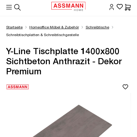
alt springen
Waren
Startseite
Homeoffice Möbel & Zubehör
Schreibtische
Schreibtischplatten & Schreibtischgestelle
Y-Line Tischplatte 1400x800
Sichtbeton Anthrazit - Dekor
Premium
Bildergalerie überspringen
Öffne Zoom-Modal