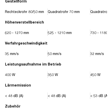
Gestellform
Rechteckrohr 80/50 mm
Quadratrohr 70 mm
Quadratrohr
Höhenverstellbereich
620 - 1270 mm
525 - 1210 mm
730 - 1180 
Verfahrgeschwindigkeit
35 mm/s
50 mm/s
32 mm/s
Leistungsaufnahme im Betrieb
400 W
350 W
450 W
Lärmemission
< 48 dB (A)
< 48 dB (A)
< 53 dB (A)
Zubehör