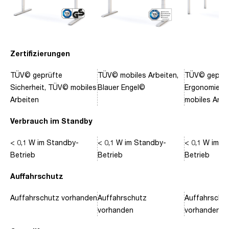
Zertifizierungen
TÜV© geprüfte
TÜV© mobiles Arbeiten,
TÜV© geprüf
Sicherheit, TÜV© mobiles
Blauer Engel©
Ergonomie, 
Arbeiten
mobiles Arbe
Verbrauch im Standby
< 0,1 W im Standby-
< 0,1 W im Standby-
< 0,1 W im S
Betrieb
Betrieb
Betrieb
Auffahrschutz
Auffahrschutz vorhanden
Auffahrschutz
Auffahrschu
vorhanden
vorhanden