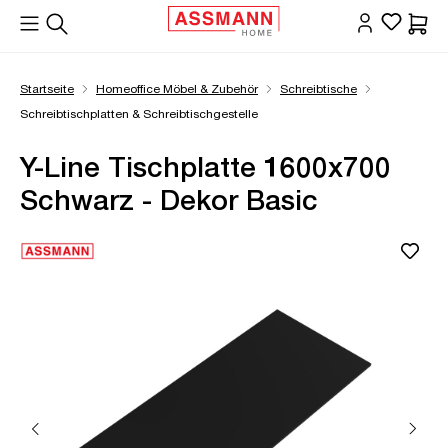
alt springen
Waren
Startseite
Homeoffice Möbel & Zubehör
Schreibtische
Schreibtischplatten & Schreibtischgestelle
Y-Line Tischplatte 1600x700
Schwarz - Dekor Basic
Bildergalerie überspringen
Öffne Zoom-Modal