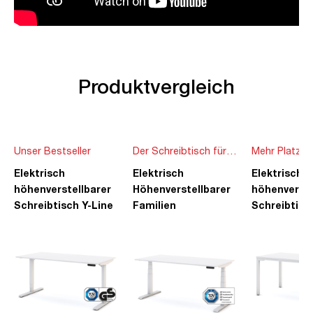
Produktvergleich
Unser Bestseller
Der Schreibtisch für
Mehr Platz f
die ganze Familie
Ideen
Elektrisch
Elektrisch
Elektrisch
höhenverstellbarer
Höhenverstellbarer
höhenverste
Schreibtisch Y-Line
Familien
Schreibtisc
Schreibtisch Pitino
Piacetta