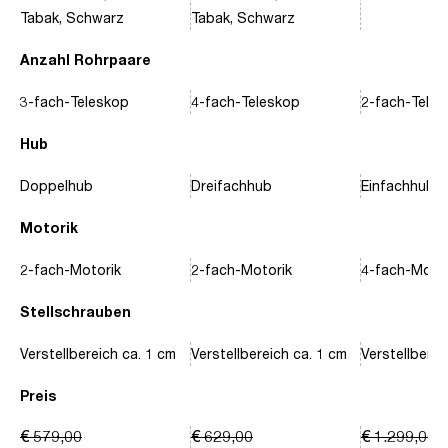
Tabak, Schwarz
Tabak, Schwarz
Anzahl Rohrpaare
3-fach-Teleskop
4-fach-Teleskop
2-fach-Tele
Hub
Doppelhub
Dreifachhub
Einfachhub
Motorik
2-fach-Motorik
2-fach-Motorik
4-fach-Motor
Stellschrauben
Verstellbereich ca. 1 cm
Verstellbereich ca. 1 cm
Verstellberei
Preis
€ 579,00
€ 629,00
€ 1.299,00