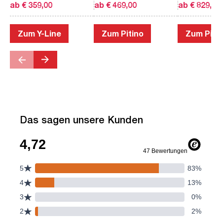
ab € 359,00
ab € 469,00
ab € 829,00
Zum Y-Line
Zum Pitino
Zum Piac
Das sagen unsere Kunden