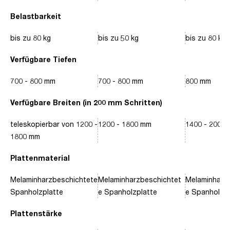
Belastbarkeit
bis zu 80 kg
bis zu 50 kg
bis zu 80 kg
Verfügbare Tiefen
700 - 800 mm
700 - 800 mm
800 mm
Verfügbare Breiten (in 200 mm Schritten)
teleskopierbar von 1200 -
1200 - 1800 mm
1400 - 2000
1800 mm
Plattenmaterial
Melaminharzbeschichtete
Melaminharzbeschichtet
Melaminharz
Spanholzplatte
e Spanholzplatte
e Spanholzpl
Plattenstärke