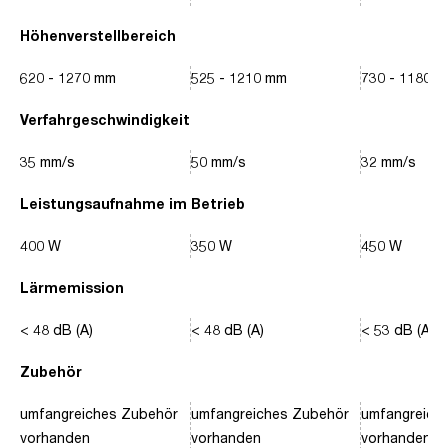
Höhenverstellbereich
620 - 1270 mm
525 - 1210 mm
730 - 1180 
Verfahrgeschwindigkeit
35 mm/s
50 mm/s
32 mm/s
Leistungsaufnahme im Betrieb
400 W
350 W
450 W
Lärmemission
< 48 dB (A)
< 48 dB (A)
< 53 dB (A)
Zubehör
umfangreiches Zubehör
umfangreiches Zubehör
umfangreich
vorhanden
vorhanden
vorhanden