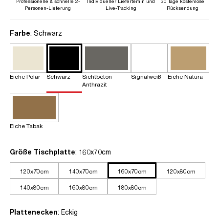
Professionelle & schnelle 2-
Individueller Liefertemin und
30 Tage kostenlose
Personen-Lieferung
Live-Tracking
Rücksendung
auswählen
Farbe
: Schwarz
Eiche Polar
Schwarz
Sichtbeton
Signalweiß
Eiche Natura
Anthrazit
Eiche Tabak
auswählen
Größe Tischplatte
: 160x70cm
120x70cm
140x70cm
160x70cm
120x80cm
140x80cm
160x80cm
180x80cm
auswählen
Plattenecken
: Eckig