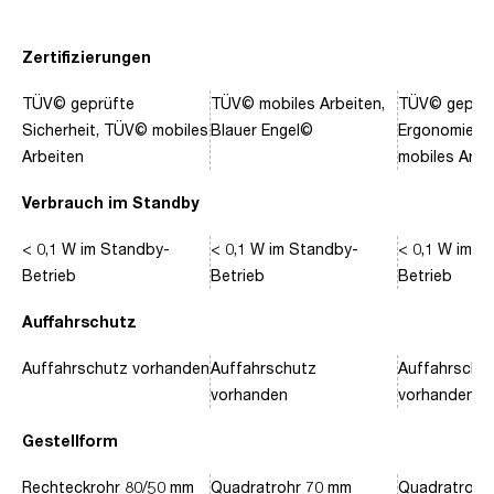
Zertifizierungen
TÜV© geprüfte
TÜV© mobiles Arbeiten,
TÜV© geprüf
Sicherheit, TÜV© mobiles
Blauer Engel©
Ergonomie, 
Arbeiten
mobiles Arbe
Verbrauch im Standby
< 0,1 W im Standby-
< 0,1 W im Standby-
< 0,1 W im S
Betrieb
Betrieb
Betrieb
Auffahrschutz
Auffahrschutz vorhanden
Auffahrschutz
Auffahrschu
vorhanden
vorhanden
Gestellform
Rechteckrohr 80/50 mm
Quadratrohr 70 mm
Quadratrohr