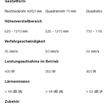
Gestellform
Rechteckrohr 80/50 mm
Quadratrohr 70 mm
Quadratrohr
Höhenverstellbereich
620 - 1270 mm
525 - 1210 mm
730 - 1180 
Verfahrgeschwindigkeit
35 mm/s
50 mm/s
32 mm/s
Leistungsaufnahme im Betrieb
400 W
350 W
450 W
Lärmemission
< 48 dB (A)
< 48 dB (A)
< 53 dB (A)
Zubehör