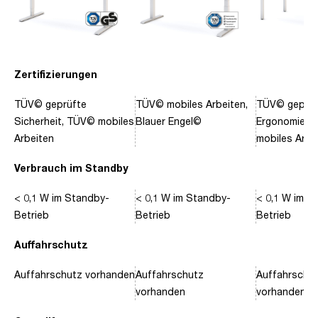
Zertifizierungen
TÜV© geprüfte
TÜV© mobiles Arbeiten,
TÜV© geprüf
Sicherheit, TÜV© mobiles
Blauer Engel©
Ergonomie, 
Arbeiten
mobiles Arbe
Verbrauch im Standby
< 0,1 W im Standby-
< 0,1 W im Standby-
< 0,1 W im S
Betrieb
Betrieb
Betrieb
Auffahrschutz
Auffahrschutz vorhanden
Auffahrschutz
Auffahrschu
vorhanden
vorhanden