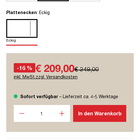
auswählen
Plattenecken
: Eckig
Eckig
€ 209,00
-16 %
€ 249,00
inkl. MwSt.zzgl. Versandkosten
Sofort verfügbar
– Lieferzeit ca. 4-5 Werktage
Produkt Anzahl: Gib den gewünschten Wert ein oder benutze
In den Warenkorb