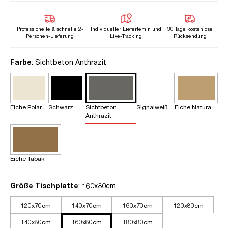
Professionelle & schnelle 2-
Individueller Liefertemin und
30 Tage kostenlose
Personen-Lieferung
Live-Tracking
Rücksendung
auswählen
Farbe
: Sichtbeton Anthrazit
Eiche Polar
Schwarz
Sichtbeton
Signalweiß
Eiche Natura
Anthrazit
Eiche Tabak
auswählen
Größe Tischplatte
: 160x80cm
120x70cm
140x70cm
160x70cm
120x80cm
140x80cm
160x80cm
180x80cm