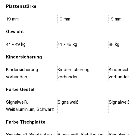
Plattenstärke
19 mm
19 mm
19 mm
Gewicht
41 - 49 kg
41 - 49 kg
65 kg
Kindersicherung
Kindersicherung
Kindersicherung
Kindersicher
vorhanden
vorhanden
vorhanden
Farbe Gestell
Signalweiß,
Signalweiß
Signalweiß, 
Weißaluminium, Schwarz
Farbe Tischplatte
Signalweiß, Sichtbeton
Signalweiß, Sichtbeton
Signalweiß, 