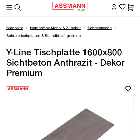
alt springen
Waren
Startseite
Homeoffice Möbel & Zubehör
Schreibtische
Schreibtischplatten & Schreibtischgestelle
Y-Line Tischplatte 1600x800
Sichtbeton Anthrazit - Dekor
Premium
Bildergalerie überspringen
Öffne Zoom-Modal