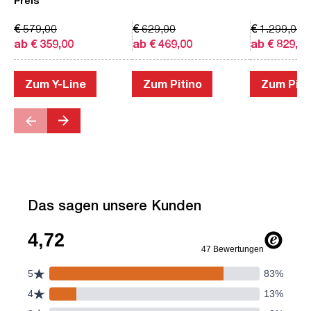
Preis
€ 579,00
€ 629,00
€ 1.299,00
ab € 359,00
ab € 469,00
ab € 829,00
Zum Y-Line
Zum Pitino
Zum Piac
Das sagen unsere Kunden