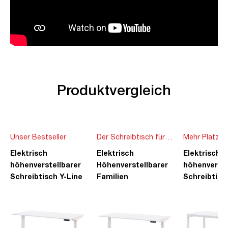
Produktvergleich
Unser Bestseller
Der Schreibtisch für
Mehr Platz f
die ganze Familie
Ideen
Elektrisch
Elektrisch
Elektrisch
höhenverstellbarer
Höhenverstellbarer
höhenverste
Schreibtisch Y-Line
Familien
Schreibtisc
Schreibtisch Pitino
Piacetta