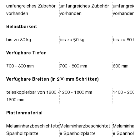
umfangreiches Zubehör
umfangreiches Zubehör
umfangreich
vorhanden
vorhanden
vorhanden
Belastbarkeit
bis zu 80 kg
bis zu 50 kg
bis zu 80 kg
Verfügbare Tiefen
700 - 800 mm
700 - 800 mm
800 mm
Verfügbare Breiten (in 200 mm Schritten)
teleskopierbar von 1200 -
1200 - 1800 mm
1400 - 2000
1800 mm
Plattenmaterial
Melaminharzbeschichtete
Melaminharzbeschichtet
Melaminharz
Spanholzplatte
e Spanholzplatte
e Spanholzpl