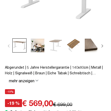
Abgerundet | 5 Jahre Herstellergarantie | 140x80cm | Metall |
Holz | Signalweiß | Braun | Eiche Tabak | Schreibtisch |
höhenverstellbar | unmontiert | Pitino Curved | bis zu 50 kg |
mehr anzeigen
Eiche Tabak | TÜV© geprüfte Ergonomie | TÜV© mobiles
Arbeiten | Kollisions-Schutz | Elektrisch höhenverstellbar |
-19%
Familiengerecht | Verriegelungsfunktion
€ 569,00
-19 %
€ 699,00