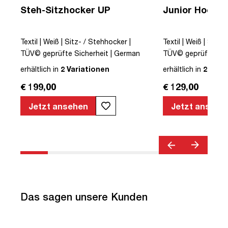
Steh-Sitzhocker UP
Junior Hocker
Textil | Weiß | Sitz- / Stehhocker |
Textil | Weiß | Sitz-
TÜV© geprüfte Sicherheit | German
TÜV© geprüfte Sic
Design Award© | Höhenverstellbar |
Design Award© | Hö
erhältlich in
2 Variationen
erhältlich in
2 Vari
Wippfunktion
Wippfunktion
€ 199,00
€ 129,00
ar
Jetzt ansehen
Jetzt ansehe
Das sagen unsere Kunden