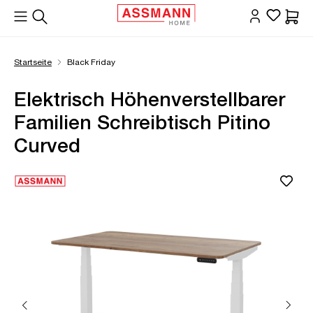
alt springen
Waren
Startseite
Black Friday
Elektrisch Höhenverstellbarer
Familien Schreibtisch Pitino
Curved
Bildergalerie überspringen
Öffne Zoom-Modal