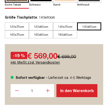
Eiche Tabak
Schwarz
Sand
Anthrazit
auswählen
Größe Tischplatte
: 140x80cm
120x70cm
120x80cm
140x70cm
140x80cm
160x70cm
160x80cm
180x80cm
€ 569,00
-19 %
€ 699,00
inkl. MwSt.zzgl. Versandkosten
Sofort verfügbar
– Lieferzeit ca. 4-5 Werktage
Produkt Anzahl: Gib den gewünschten Wert ein oder benutze
In den Warenkorb