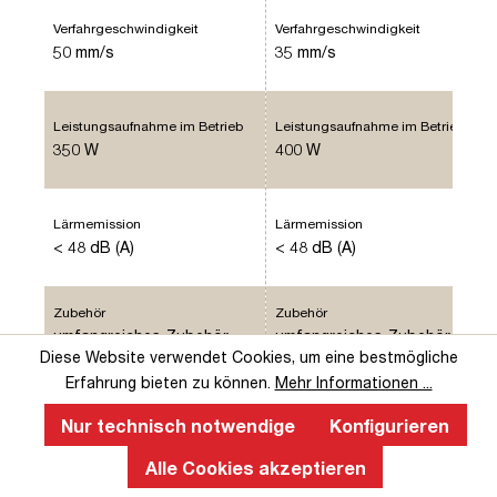
Verfahrgeschwindigkeit
Verfahrgeschwindigkeit
50 mm/s
35 mm/s
Leistungsaufnahme im Betrieb
Leistungsaufnahme im Betrieb
350 W
400 W
Lärmemission
Lärmemission
< 48 dB (A)
< 48 dB (A)
Zubehör
Zubehör
umfangreiches Zubehör
umfangreiches Zubehör
vorhanden
vorhanden
Diese Website verwendet Cookies, um eine bestmögliche
Erfahrung bieten zu können.
Mehr Informationen ...
Belastbarkeit
Belastbarkeit
Nur technisch notwendige
Konfigurieren
bis zu 50 kg
bis zu 80 kg
Alle Cookies akzeptieren