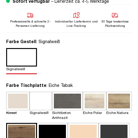
Sofort verfügbar
– Lieferzeit ca. 4-5 Werktage
Professionelle & schnelle 2-
Individueller Liefertemin und
30 Tage kostenlose
Personen-Lieferung
Live-Tracking
Rücksendung
auswählen
Farbe Gestell
: Signalweiß
Signalweiß
auswählen
Farbe Tischplatte
: Eiche Tabak
Kiesel
Signalweiß
Sichtbeton
Eiche Polar
Eiche Natura
Anthrazit