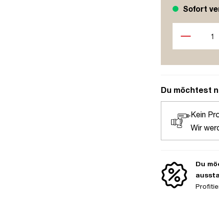
Sofort ve
Produkt Anzah
Du möchtest n
Kein Pr
Wir wer
Du möc
ausst
Profit