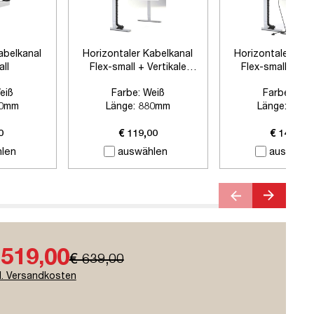
abelkanal
Horizontaler Kabelkanal
Horizontaler Kab
all
Flex-small + Vertikale
Flex-small + Ver
Kabelführung
Kabelführung + 
eiß
Farbe:
Weiß
Farbe:
Wei
Steckdos
0mm
Länge:
880mm
Länge:
880
 Zubehör
Zubehör:
Plus Vertikale
Zubehör:
Plus Ve
Kabelführung
Kabelführung + 
0
€ 119,00
€ 149,00
Steckdos
len
auswählen
auswähle
 519,00
€ 639,00
l. Versandkosten