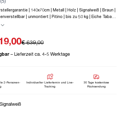
stellergarantie | 140x70cm | Metall | Holz | Signalweiß | Braun |
nverstellbar | unmontiert | Pitino | bis zu 50 kg | Eiche Tabak |
onomie | TÜV© mobiles Arbeiten | Kollisions-Schutz |
rstellbar | Familiengerecht | Verriegelungsfunktion
19,00
€ 639,00
gbar
– Lieferzeit ca. 4-5 Werktage
lle 2-Personen-
Individueller Liefertemin und Live-
30 Tage kostenlose
g
Tracking
Rücksendung
uswählen
 Signalweiß