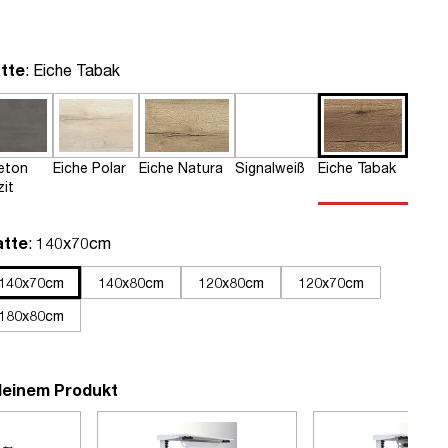
auswählen
tte
: Eiche Tabak
eton
Eiche Polar
Eiche Natura
Signalweiß
Eiche Tabak
zit
auswählen
atte
: 140x70cm
140x70cm
140x80cm
120x80cm
120x70cm
180x80cm
deinem Produkt