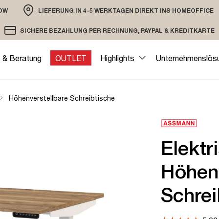
OW
LIEFERUNG IN 4-5 WERKTAGEN DIREKT INS HOMEOFFICE
ION
SICHERE BEZAHLUNG PER RECHNUNG, PAYPAL & KREDITKARTE
VERSAND PER DHL ODER SPEDITION
VERSCHLÜSSELTE ÜBERTRAGUNG
e & Beratung
OUTLET
Highlights
Unternehmenslös
Höhenverstellbare Schreibtische
Elektr
Höhenv
Schrei