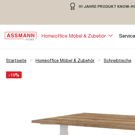
80 JAHRE PRODUKT KNOW-H
springen
Zur Hauptnavigation springen
80 JAHRE MÖBELBAU MIT TRADIT
Homeoffice Möbel & Zubehör
Servic
Startseite
Homeoffice Möbel & Zubehör
Schreibtische
Bildergalerie überspringen
Öffne Zoom-Modal
-19%