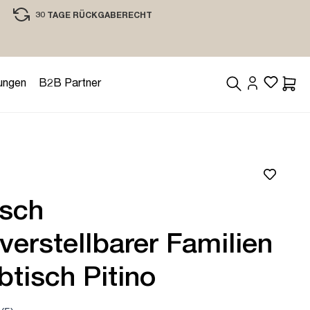
30 TAGE RÜCKGABERECHT
EINKAUFEN MIT VERTRAUEN
ungen
B2B Partner
Waren
isch
erstellbarer Familien
btisch Pitino