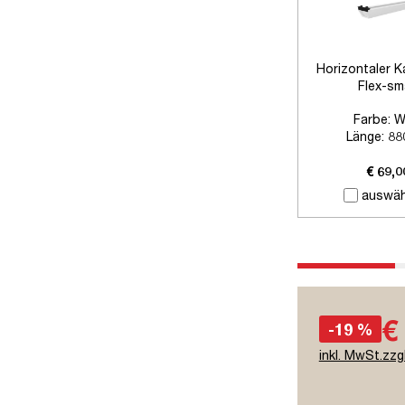
Horizontaler K
Flex-sm
Farbe:
W
Länge:
88
Zubehör:
Ohne
€ 69,0
auswäh
€
-19 %
inkl. MwSt.zzg