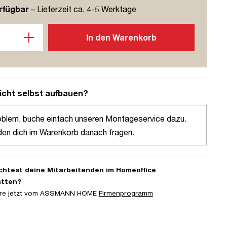
rfügbar
– Lieferzeit ca. 4-5 Werktage
l: Gib den gewünschten Wert ein oder benutze die Schaltflächen u
In den Warenkorb
icht selbst aufbauen?
oblem, buche einfach unseren Montageservice dazu.
den dich im Warenkorb danach fragen.
htest deine Mitarbeitenden im Homeoffice
atten?
iere jetzt vom ASSMANN HOME
Firmenprogramm