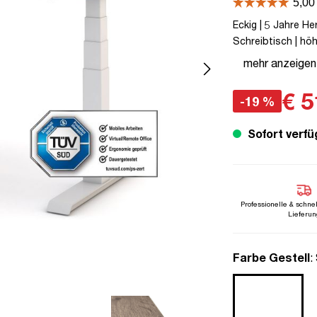
Eckig | 5 Jahre Her
Schreibtisch | höhe
TÜV© geprüfte Erg
mehr anzeigen
Elektrisch höhenve
€ 5
-19 %
Sofort verfü
Professionelle & schne
Lieferun
a
Farbe Gestell
: