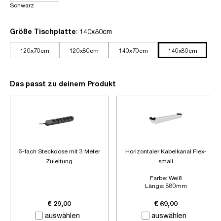
Schwarz
auswählen
Größe Tischplatte
: 140x80cm
120x70cm
120x80cm
140x70cm
140x80cm
Das passt zu deinem Produkt
6-fach Steckdose mit 3 Meter
Horizontaler Kabelkanal Flex-
Zuleitung
small
Farbe:
Weiß
Länge:
880mm
Zubehör:
Ohne Zubehör
€ 29,00
€ 69,00
auswählen
auswählen