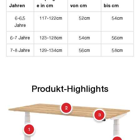
Jahren
e in cm
von cm
bis cm
6-6,5
117-122cm
52cm
54cm
Jahre
6-7 Jahre
123-128cm
54cm
56cm
7-8 Jahre
129-134cm
56cm
58cm
Produkt-Highlights
2
3
1