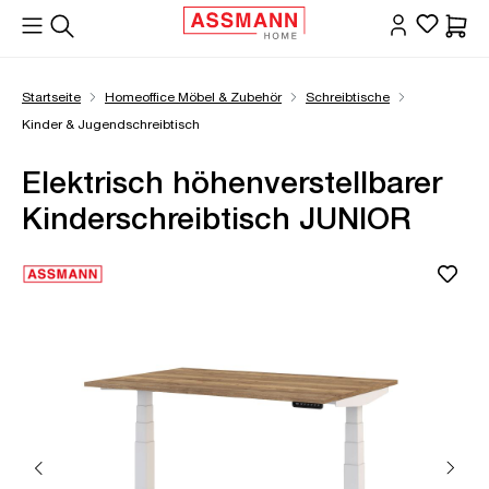
alt springen
Waren
Startseite
Homeoffice Möbel & Zubehör
Schreibtische
Kinder & Jugendschreibtisch
Elektrisch höhenverstellbarer
Kinderschreibtisch JUNIOR
Bildergalerie überspringen
Öffne Zoom-Modal