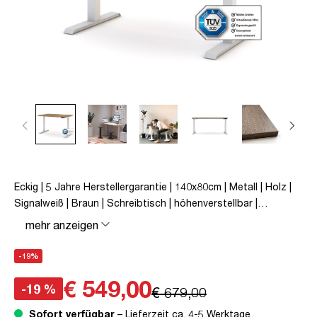
Eckig | 5 Jahre Herstellergarantie | 140x80cm | Metall | Holz |
Signalweiß | Braun | Schreibtisch | höhenverstellbar |
unmontiert | Pitino | bis zu 50 kg | Eiche Tabak | TÜV©
mehr anzeigen
geprüfte Ergonomie | TÜV© mobiles Arbeiten | Kollisions-
Schutz | Elektrisch höhenverstellbar | Familiengerecht |
-19%
Verriegelungsfunktion
€ 549,00
-19 %
€ 679,00
Sofort verfügbar
– Lieferzeit ca. 4-5 Werktage