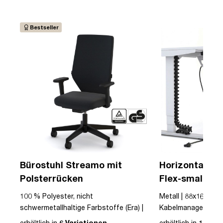
Bestseller
Bürostuhl Streamo mit
Horizontaler 
Polsterrücken
Flex-small + V
Kabelführung 
100 % Polyester, nicht
Metall | 88x16x10cm
Steckdose
 |
schwermetallhaltige Farbstoffe (Era) |
Kabelmanagement-Se
r |
Textil | Schwarz | Schwarz | Drehstuhl |
erhältlich in
6 Variationen
erhältlich in
12 Var