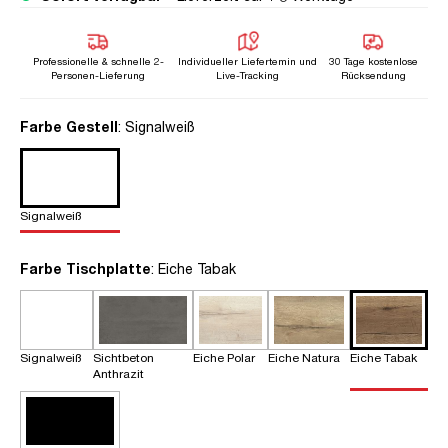
Professionelle & schnelle 2-
Individueller Liefertemin und
30 Tage kostenlose
Personen-Lieferung
Live-Tracking
Rücksendung
auswählen
Farbe Gestell
: Signalweiß
Signalweiß
auswählen
Farbe Tischplatte
: Eiche Tabak
Signalweiß
Sichtbeton
Eiche Polar
Eiche Natura
Eiche Tabak
Anthrazit