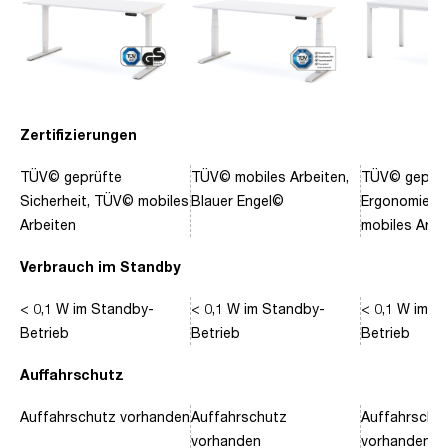
Zertifizierungen
TÜV© geprüfte
TÜV© mobiles Arbeiten,
TÜV© geprüf
Sicherheit, TÜV© mobiles
Blauer Engel©
Ergonomie, 
Arbeiten
mobiles Arbe
Verbrauch im Standby
< 0,1 W im Standby-
< 0,1 W im Standby-
< 0,1 W im S
Betrieb
Betrieb
Betrieb
Auffahrschutz
Auffahrschutz vorhanden
Auffahrschutz
Auffahrschu
vorhanden
vorhanden