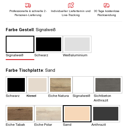
Professionelle & schnelle 2-
Individueller Liefertemin und
30 Tage kostenlose
Personen-Lieferung
Live-Tracking
Rücksendung
auswählen
Farbe Gestell
: Signalweiß
Signalweiß
Schwarz
Weißaluminium
auswählen
Farbe Tischplatte
: Sand
Schwarz
Kiesel
Eiche Natura
Signalweiß
Sichtbeton
Anthrazit
Eiche Tabak
Eiche Polar
Sand
Anthrazit