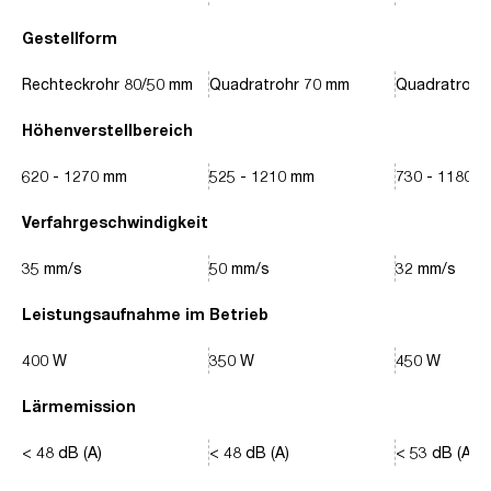
Gestellform
Rechteckrohr 80/50 mm
Quadratrohr 70 mm
Quadratrohr
Höhenverstellbereich
620 - 1270 mm
525 - 1210 mm
730 - 1180 
Verfahrgeschwindigkeit
35 mm/s
50 mm/s
32 mm/s
Leistungsaufnahme im Betrieb
400 W
350 W
450 W
Lärmemission
< 48 dB (A)
< 48 dB (A)
< 53 dB (A)