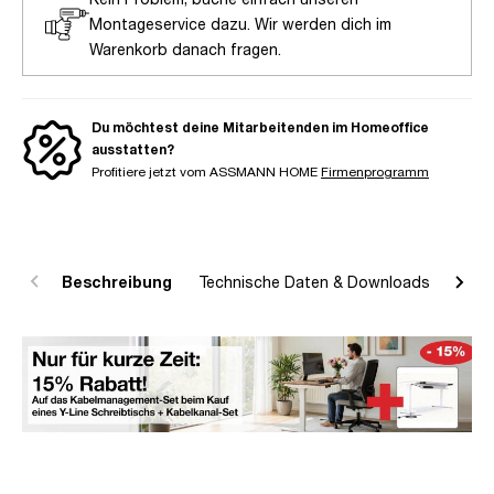
Montageservice dazu. Wir werden dich im
Warenkorb danach fragen.
Du möchtest deine Mitarbeitenden im Homeoffice
ausstatten?
Profitiere jetzt vom ASSMANN HOME
Firmenprogramm
Beschreibung
Technische Daten & Downloads
R