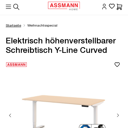
alt springen
Waren
Startseite
Weihnachtsspecial
Elektrisch höhenverstellbarer
Schreibtisch Y-Line Curved
Bildergalerie überspringen
Öffne Zoom-Modal