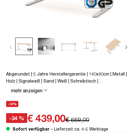
Abgerundet | 5 Jahre Herstellergarantie | 140x80cm | Metall |
Holz | Signalweiß | Sand | Weiß | Schreibtisch |
höhenverstellbar | unmontiert | Y-Line Curved | Y-Line | bis zu
mehr anzeigen
80 kg | Steckertyp C | Sand | TÜV© mobiles Arbeiten |
Kollisions-Schutz | Elektrisch höhenverstellbar |
-34%
Kindersicherung
€ 439,00
-34 %
€ 669,00
Sofort verfügbar
– Lieferzeit ca. 4-5 Werktage