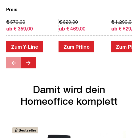
Preis
€ 579,00
€ 629,00
€ 1.299,00
ab € 359,00
ab € 469,00
ab € 829,00
Zum Y-Line
Zum Pitino
Zum Piac
Damit wird dein
Homeoffice komplett
Bestseller