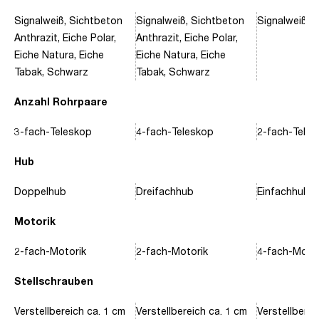
Signalweiß, Sichtbeton
Signalweiß, Sichtbeton
Signalweiß, 
Anthrazit, Eiche Polar,
Anthrazit, Eiche Polar,
Eiche Natura, Eiche
Eiche Natura, Eiche
Tabak, Schwarz
Tabak, Schwarz
Anzahl Rohrpaare
3-fach-Teleskop
4-fach-Teleskop
2-fach-Tele
Hub
Doppelhub
Dreifachhub
Einfachhub
Motorik
2-fach-Motorik
2-fach-Motorik
4-fach-Motor
Stellschrauben
Verstellbereich ca. 1 cm
Verstellbereich ca. 1 cm
Verstellberei