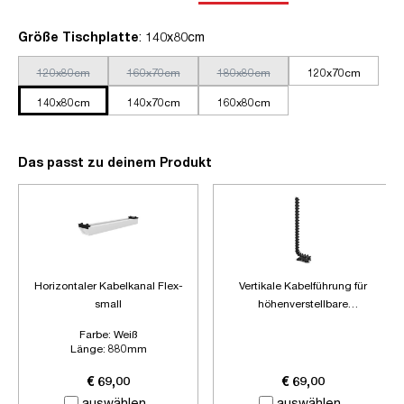
auswählen
Größe Tischplatte
: 140x80cm
120x80cm
160x70cm
180x80cm
120x70cm
140x80cm
140x70cm
160x80cm
Das passt zu deinem Produkt
Horizontaler Kabelkanal Flex-
Vertikale Kabelführung für
small
höhenverstellbare
Schreibtische
Farbe:
Weiß
Länge:
880mm
Zubehör:
Ohne Zubehör
€ 69,00
€ 69,00
auswählen
auswählen