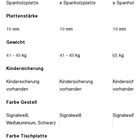
Spanholzplatte
e Spanholzplatte
e Spanholzpl
Plattenstärke
19 mm
19 mm
19 mm
Gewicht
41 - 49 kg
41 - 49 kg
65 kg
Kindersicherung
Kindersicherung
Kindersicherung
Kindersicher
vorhanden
vorhanden
vorhanden
Farbe Gestell
Signalweiß,
Signalweiß
Signalweiß, 
Weißaluminium, Schwarz
Farbe Tischplatte