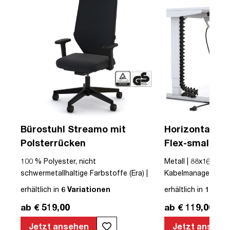
Bürostuhl Streamo mit
Horizontaler 
Polsterrücken
Flex-small + V
Kabelführung 
USB
100 % Polyester, nicht
Metall | 88x16x10cm
Steckdose
schwermetallhaltige Farbstoffe (Era) |
Kabelmanagement-Se
Textil | Schwarz | Schwarz | Drehstuhl |
erhältlich in
6 Variationen
erhältlich in
12 Var
mit Rollen | Polsterrücken | montiert |
ab € 519,00
ab € 119,00
Streamo | bis zu 120 kg | TÜV©
geprüfte Sicherheit | TÜV© geprüfte
Jetzt ansehen
Jetzt ansehe