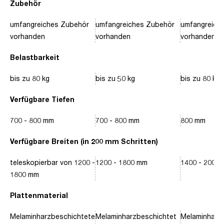
Zubehör
umfangreiches Zubehör
umfangreiches Zubehör
umfangreich
vorhanden
vorhanden
vorhanden
Belastbarkeit
bis zu 80 kg
bis zu 50 kg
bis zu 80 kg
Verfügbare Tiefen
700 - 800 mm
700 - 800 mm
800 mm
Verfügbare Breiten (in 200 mm Schritten)
teleskopierbar von 1200 -
1200 - 1800 mm
1400 - 2000
1800 mm
Plattenmaterial
Melaminharzbeschichtete
Melaminharzbeschichtet
Melaminharz