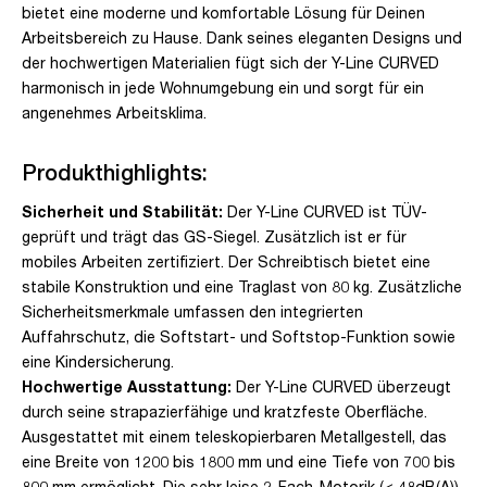
bietet eine moderne und komfortable Lösung für Deinen
Arbeitsbereich zu Hause. Dank seines eleganten Designs und
der hochwertigen Materialien fügt sich der Y-Line CURVED
harmonisch in jede Wohnumgebung ein und sorgt für ein
angenehmes Arbeitsklima.
Produkthighlights:
Sicherheit und Stabilität:
Der Y-Line CURVED ist TÜV-
geprüft und trägt das GS-Siegel. Zusätzlich ist er für
mobiles Arbeiten zertifiziert. Der Schreibtisch bietet eine
stabile Konstruktion und eine Traglast von 80 kg. Zusätzliche
Sicherheitsmerkmale umfassen den integrierten
Auffahrschutz, die Softstart- und Softstop-Funktion sowie
eine Kindersicherung.
Hochwertige Ausstattung:
Der Y-Line CURVED überzeugt
durch seine strapazierfähige und kratzfeste Oberfläche.
Ausgestattet mit einem teleskopierbaren Metallgestell, das
eine Breite von 1200 bis 1800 mm und eine Tiefe von 700 bis
800 mm ermöglicht. Die sehr leise 2-Fach-Motorik (< 48dB(A))