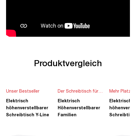
Produktvergleich
Unser Bestseller
Der Schreibtisch für
Mehr Platz f
die ganze Familie
Ideen
Elektrisch
Elektrisch
Elektrisch
höhenverstellbarer
Höhenverstellbarer
höhenverste
Schreibtisch Y-Line
Familien
Schreibtisc
Schreibtisch Pitino
Piacetta