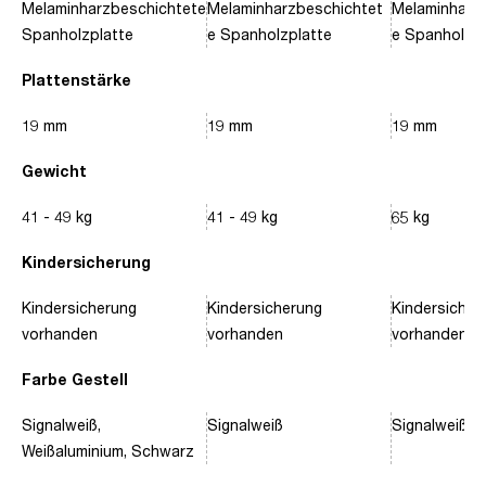
Melaminharzbeschichtete
Melaminharzbeschichtet
Melaminharz
Spanholzplatte
e Spanholzplatte
e Spanholzpl
Plattenstärke
19 mm
19 mm
19 mm
Gewicht
41 - 49 kg
41 - 49 kg
65 kg
Kindersicherung
Kindersicherung
Kindersicherung
Kindersicher
vorhanden
vorhanden
vorhanden
Farbe Gestell
Signalweiß,
Signalweiß
Signalweiß, 
Weißaluminium, Schwarz