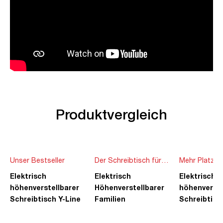
Produktvergleich
Unser Bestseller
Der Schreibtisch für
Mehr Platz f
die ganze Familie
Ideen
Elektrisch
Elektrisch
Elektrisch
höhenverstellbarer
Höhenverstellbarer
höhenverste
Schreibtisch Y-Line
Familien
Schreibtisc
Schreibtisch Pitino
Piacetta