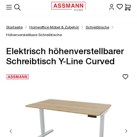
alt springen
Waren
Startseite
Homeoffice Möbel & Zubehör
Schreibtische
Höhenverstellbare Schreibtische
Elektrisch höhenverstellbarer
Schreibtisch Y-Line Curved
Bildergalerie überspringen
Öffne Zoom-Modal