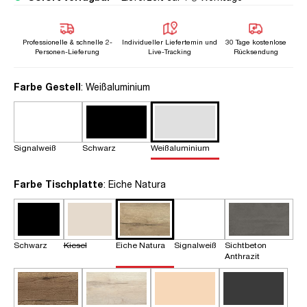
Professionelle & schnelle 2-
Individueller Liefertemin und
30 Tage kostenlose
Personen-Lieferung
Live-Tracking
Rücksendung
auswählen
Farbe Gestell
: Weißaluminium
Signalweiß
Schwarz
Weißaluminium
auswählen
Farbe Tischplatte
: Eiche Natura
Schwarz
Kiesel
Eiche Natura
Signalweiß
Sichtbeton
Anthrazit