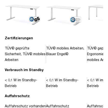
Zertifizierungen
TÜV© geprüfte
TÜV© mobiles Arbeiten,
TÜV© geprüf
Sicherheit, TÜV© mobiles
Blauer Engel©
Ergonomie, 
Arbeiten
mobiles Arbe
Verbrauch im Standby
< 0,1 W im Standby-
< 0,1 W im Standby-
< 0,1 W im S
Betrieb
Betrieb
Betrieb
Auffahrschutz
Auffahrschutz vorhanden
Auffahrschutz
Auffahrschu