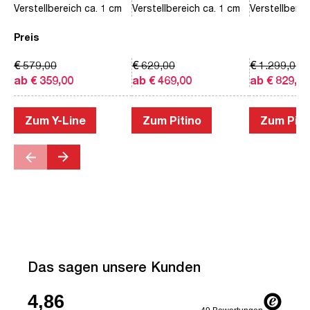
Verstellbereich ca. 1 cm
Verstellbereich ca. 1 cm
Verstellberei
Preis
€ 579,00
€ 629,00
€ 1.299,00
ab € 359,00
ab € 469,00
ab € 829,00
Zum Y-Line
Zum Pitino
Zum Piac
Das sagen unsere Kunden