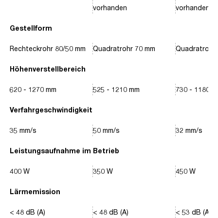
vorhanden
vorhanden
Gestellform
Rechteckrohr 80/50 mm
Quadratrohr 70 mm
Quadratrohr
Höhenverstellbereich
620 - 1270 mm
525 - 1210 mm
730 - 1180 
Verfahrgeschwindigkeit
35 mm/s
50 mm/s
32 mm/s
Leistungsaufnahme im Betrieb
400 W
350 W
450 W
Lärmemission
< 48 dB (A)
< 48 dB (A)
< 53 dB (A)