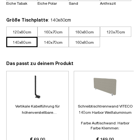
Eiche Tabak
Eiche Polar
Sand
Anthrazit
auswählen
Größe Tischplatte
: 140x80cm
120x80cm
160x70cm
180x80cm
120x70cm
140x80cm
140x70cm
160x80cm
Das passt zu deinem Produkt
Vertikale Kabelführung für
Schreibtischtrennwand VITECO
höhenverstellbare
140cm Harbor Weißaluminium
Schreibtische
Farbe Auftischwand:
Harbor
Farbe Klemmen:
Weißaluminium
Länge:
1400mm
€ 69,00
€ 169,00