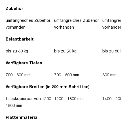
Zubehör
umfangreiches Zubehör
umfangreiches Zubehör
umfangreich
vorhanden
vorhanden
vorhanden
Belastbarkeit
bis zu 80 kg
bis zu 50 kg
bis zu 80 kg
Verfügbare Tiefen
700 - 800 mm
700 - 800 mm
800 mm
Verfügbare Breiten (in 200 mm Schritten)
teleskopierbar von 1200 -
1200 - 1800 mm
1400 - 2000
1800 mm
Plattenmaterial