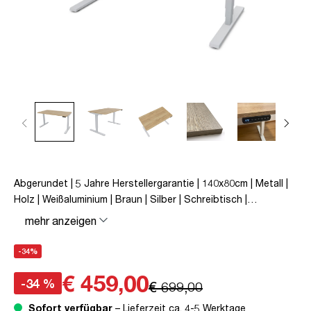
Abgerundet | 5 Jahre Herstellergarantie | 140x80cm | Metall |
Holz | Weißaluminium | Braun | Silber | Schreibtisch |
höhenverstellbar | unmontiert | Y-Line Curved | Y-Line | bis zu
mehr anzeigen
80 kg | Steckertyp C | Eiche Natura | TÜV© mobiles Arbeiten |
Kollisions-Schutz | Elektrisch höhenverstellbar |
-34%
Kindersicherung
€ 459,00
-34 %
€ 699,00
Sofort verfügbar
– Lieferzeit ca. 4-5 Werktage