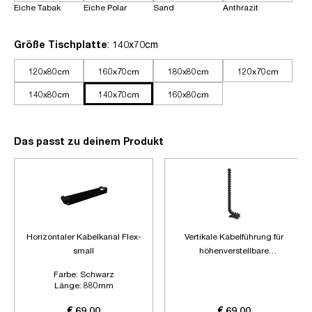
Eiche Tabak
Eiche Polar
Sand
Anthrazit
auswählen
Größe Tischplatte
: 140x70cm
120x80cm
160x70cm
180x80cm
120x70cm
140x80cm
140x70cm
160x80cm
Das passt zu deinem Produkt
Horizontaler Kabelkanal Flex-
Vertikale Kabelführung für
small
höhenverstellbare
Schreibtische
Farbe:
Schwarz
Länge:
880mm
Zubehör:
Ohne Zubehör
€ 69,00
€ 69,00