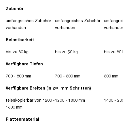
Zubehör
umfangreiches Zubehör
umfangreiches Zubehör
umfangreich
vorhanden
vorhanden
vorhanden
Belastbarkeit
bis zu 80 kg
bis zu 50 kg
bis zu 80 kg
Verfügbare Tiefen
700 - 800 mm
700 - 800 mm
800 mm
Verfügbare Breiten (in 200 mm Schritten)
teleskopierbar von 1200 -
1200 - 1800 mm
1400 - 2000
1800 mm
Plattenmaterial