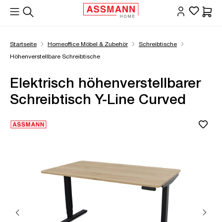
alt springen
Waren
Startseite
Homeoffice Möbel & Zubehör
Schreibtische
Höhenverstellbare Schreibtische
Elektrisch höhenverstellbarer
Schreibtisch Y-Line Curved
Bildergalerie überspringen
Öffne Zoom-Modal