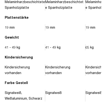
Melaminharzbeschichtete
Melaminharzbeschichtet
Melaminharz
Spanholzplatte
e Spanholzplatte
e Spanholzpl
Plattenstärke
19 mm
19 mm
19 mm
Gewicht
41 - 49 kg
41 - 49 kg
65 kg
Kindersicherung
Kindersicherung
Kindersicherung
Kindersicher
vorhanden
vorhanden
vorhanden
Farbe Gestell
Signalweiß,
Signalweiß
Signalweiß, 
Weißaluminium, Schwarz