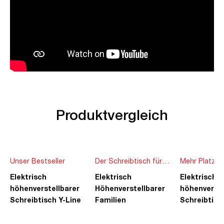
Produktvergleich
Unser Bestseller
Der Schreibtisch für
Mehr Platz f
die ganze Familie
Ideen
Elektrisch
Elektrisch
Elektrisch
höhenverstellbarer
Höhenverstellbarer
höhenverste
Schreibtisch Y-Line
Familien
Schreibtisc
Schreibtisch Pitino
Piacetta