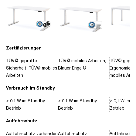
Zertifizierungen
TÜV© geprüfte
TÜV© mobiles Arbeiten,
TÜV© geprüf
Sicherheit, TÜV© mobiles
Blauer Engel©
Ergonomie, 
Arbeiten
mobiles Arbe
Verbrauch im Standby
< 0,1 W im Standby-
< 0,1 W im Standby-
< 0,1 W im S
Betrieb
Betrieb
Betrieb
Auffahrschutz
Auffahrschutz vorhanden
Auffahrschutz
Auffahrschu