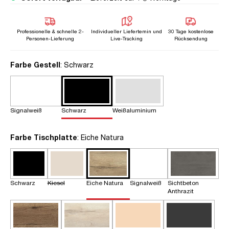
Professionelle & schnelle 2-
Individueller Liefertemin und
30 Tage kostenlose
Personen-Lieferung
Live-Tracking
Rücksendung
auswählen
Farbe Gestell
: Schwarz
Signalweiß
Schwarz
Weißaluminium
auswählen
Farbe Tischplatte
: Eiche Natura
Schwarz
Kiesel
Eiche Natura
Signalweiß
Sichtbeton
Anthrazit