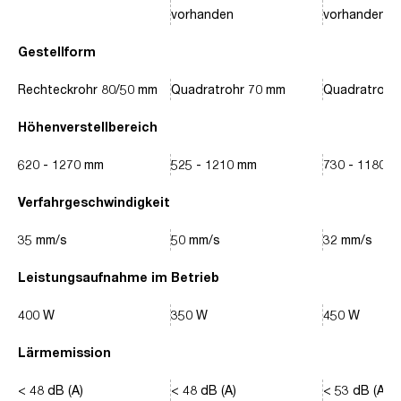
vorhanden
vorhanden
Gestellform
Rechteckrohr 80/50 mm
Quadratrohr 70 mm
Quadratrohr
Höhenverstellbereich
620 - 1270 mm
525 - 1210 mm
730 - 1180 
Verfahrgeschwindigkeit
35 mm/s
50 mm/s
32 mm/s
Leistungsaufnahme im Betrieb
400 W
350 W
450 W
Lärmemission
< 48 dB (A)
< 48 dB (A)
< 53 dB (A)