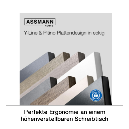
Slider überspringen
Slider überspringen
Perfekte Ergonomie an einem
höhenverstellbaren Schreibtisch