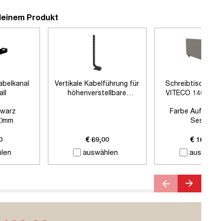
deinem Produkt
abelkanal
Vertikale Kabelführung für
Schreibtischtre
all
höhenverstellbare
VITECO 140cm 
Schreibtische
Schwarz
warz
Farbe Auftisch
0mm
Sesame
 Zubehör
Farbe Klemmen:
S
Länge:
1400
0
€ 69,00
€ 169,00
len
auswählen
auswähle