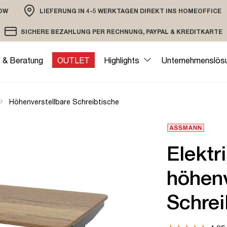
OW
LIEFERUNG IN 4-5 WERKTAGEN DIREKT INS HOMEOFFICE
ION
SICHERE BEZAHLUNG PER RECHNUNG, PAYPAL & KREDITKARTE
VERSAND PER DHL ODER SPEDITION
VERSCHLÜSSELTE ÜBERTRAGUNG
e & Beratung
OUTLET
Highlights
Unternehmenslös
Höhenverstellbare Schreibtische
Elektr
höhenv
Schrei