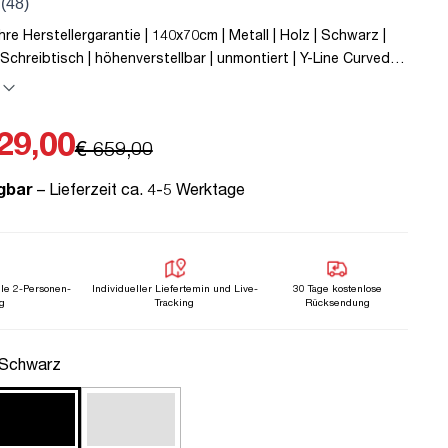
re Herstellergarantie | 140x70cm | Metall | Holz | Schwarz |
Schreibtisch | höhenverstellbar | unmontiert | Y-Line Curved |
 kg | Steckertyp C | Eiche Tabak | TÜV© mobiles Arbeiten |
| Elektrisch höhenverstellbar | Kindersicherung
29,00
€ 659,00
gbar
– Lieferzeit ca. 4-5 Werktage
lle 2-Personen-
Individueller Liefertemin und Live-
30 Tage kostenlose
g
Tracking
Rücksendung
uswählen
 Schwarz