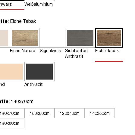
hwarz
Weißaluminium
auswählen
tte
: Eiche Tabak
Eiche Natura
Signalweiß
Sichtbeton
Eiche Tabak
Anthrazit
nd
Anthrazit
auswählen
atte
: 140x70cm
160x70cm
180x80cm
120x70cm
140x80cm
160x80cm