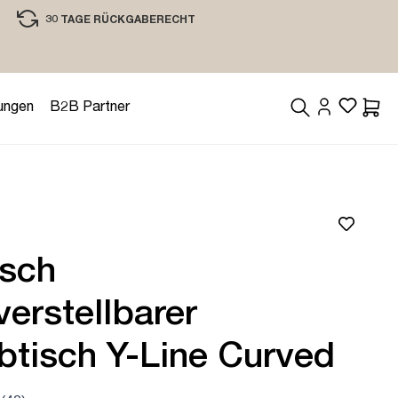
30 TAGE RÜCKGABERECHT
EINKAUFEN MIT VERTRAUEN
ungen
B2B Partner
Waren
isch
erstellbarer
btisch Y-Line Curved