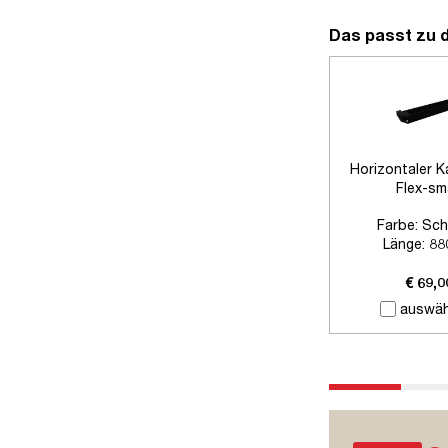
Das passt zu 
Horizontaler K
Flex-sm
Farbe:
Sch
Länge:
88
Zubehör:
Ohne
€ 69,0
auswäh