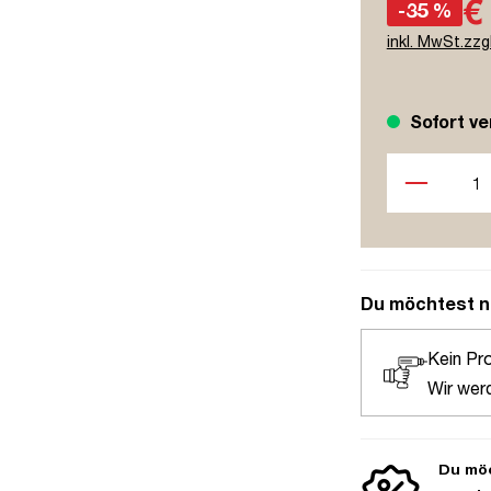
€
-35 %
inkl. MwSt.zzg
Sofort ve
Produkt Anzah
Du möchtest n
Kein Pr
Wir wer
Du möc