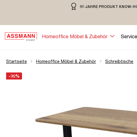
80 JAHRE PRODUKT KNOW-H
springen
Zur Hauptnavigation springen
80 JAHRE MÖBELBAU MIT TRADIT
Homeoffice Möbel & Zubehör
Servic
Startseite
Homeoffice Möbel & Zubehör
Schreibtische
Bildergalerie überspringen
Öffne Zoom-Modal
-35%