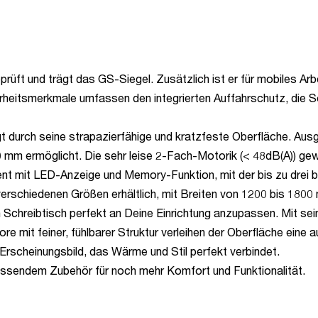
t und trägt das GS-Siegel. Zusätzlich ist er für mobiles Arbeit
erheitsmerkmale umfassen den integrierten Auffahrschutz, die 
urch seine strapazierfähige und kratzfeste Oberfläche. Ausge
 mm ermöglicht. Die sehr leise 2-Fach-Motorik (< 48dB(A)) gew
ent mit LED-Anzeige und Memory-Funktion, mit der bis zu drei
erschiedenen Größen erhältlich, mit Breiten von 1200 bis 180
n Schreibtisch perfekt an Deine Einrichtung anzupassen. Mit se
 mit feiner, fühlbarer Struktur verleihen der Oberfläche eine 
Erscheinungsbild, das Wärme und Stil perfekt verbindet.
assendem Zubehör für noch mehr Komfort und Funktionalität.