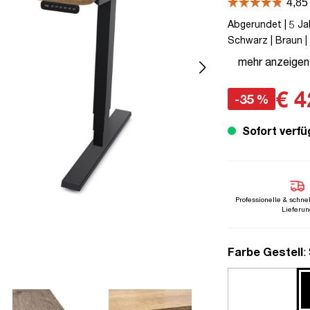
Abgerundet | 5 Jah
Schwarz | Braun | 
Y-Line | bis zu 80
mehr anzeigen
Kollisions-Schutz 
€ 4
-35 %
Sofort verfü
Professionelle & schne
Lieferun
a
Farbe Gestell
: