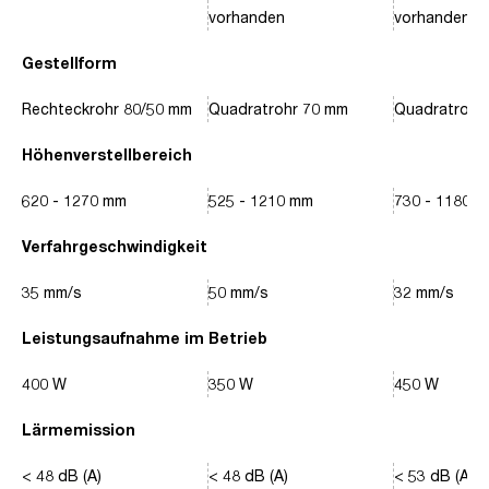
vorhanden
vorhanden
Gestellform
Rechteckrohr 80/50 mm
Quadratrohr 70 mm
Quadratrohr
Höhenverstellbereich
620 - 1270 mm
525 - 1210 mm
730 - 1180 
Verfahrgeschwindigkeit
35 mm/s
50 mm/s
32 mm/s
Leistungsaufnahme im Betrieb
400 W
350 W
450 W
Lärmemission
< 48 dB (A)
< 48 dB (A)
< 53 dB (A)