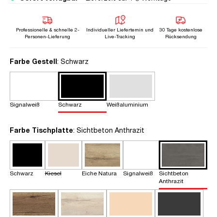
Professionelle & schnelle 2-
Individueller Liefertemin und
30 Tage kostenlose
Personen-Lieferung
Live-Tracking
Rücksendung
auswählen
Farbe Gestell
: Schwarz
Signalweiß
Schwarz
Weißaluminium
auswählen
Farbe Tischplatte
: Sichtbeton Anthrazit
Schwarz
Kiesel
Eiche Natura
Signalweiß
Sichtbeton
Anthrazit