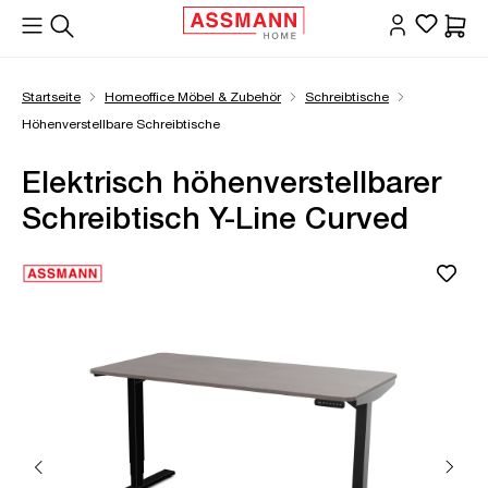
alt springen
Waren
Startseite
Homeoffice Möbel & Zubehör
Schreibtische
Höhenverstellbare Schreibtische
Elektrisch höhenverstellbarer
Schreibtisch Y-Line Curved
Bildergalerie überspringen
Öffne Zoom-Modal