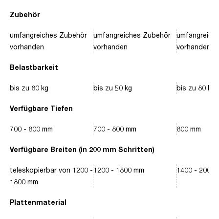
Zubehör
umfangreiches Zubehör
umfangreiches Zubehör
umfangreich
vorhanden
vorhanden
vorhanden
Belastbarkeit
bis zu 80 kg
bis zu 50 kg
bis zu 80 kg
Verfügbare Tiefen
700 - 800 mm
700 - 800 mm
800 mm
Verfügbare Breiten (in 200 mm Schritten)
teleskopierbar von 1200 -
1200 - 1800 mm
1400 - 2000
1800 mm
Plattenmaterial