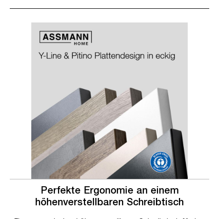
Slider überspringen
Slider überspringen
Perfekte Ergonomie an einem
höhenverstellbaren Schreibtisch