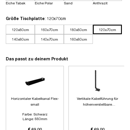
Eiche Tabak
Eiche Polar
Sand
Anthrazit
auswählen
Größe Tischplatte
: 120x70cm
120x80cm
160x70cm
180x80cm
120x70cm
140x80cm
140x70cm
160x80cm
Das passt zu deinem Produkt
Horizontaler Kabelkanal Flex-
Vertikale Kabelführung für
small
höhenverstellbare
Schreibtische
Farbe:
Schwarz
Länge:
880mm
Zubehör:
Ohne Zubehör
€ 69,00
€ 69,00