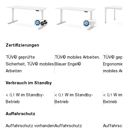
Zertifizierungen
TÜV© geprüfte
TÜV© mobiles Arbeiten,
TÜV© geprüf
Sicherheit, TÜV© mobiles
Blauer Engel©
Ergonomie, 
Arbeiten
mobiles Arbe
Verbrauch im Standby
< 0,1 W im Standby-
< 0,1 W im Standby-
< 0,1 W im S
Betrieb
Betrieb
Betrieb
Auffahrschutz
Auffahrschutz vorhanden
Auffahrschutz
Auffahrschu