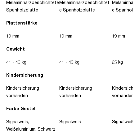
Melaminharzbeschichtete
Melaminharzbeschichtet
Melaminharz
Spanholzplatte
e Spanholzplatte
e Spanholzpl
Plattenstärke
19 mm
19 mm
19 mm
Gewicht
41 - 49 kg
41 - 49 kg
65 kg
Kindersicherung
Kindersicherung
Kindersicherung
Kindersicher
vorhanden
vorhanden
vorhanden
Farbe Gestell
Signalweiß,
Signalweiß
Signalweiß, 
Weißaluminium, Schwarz