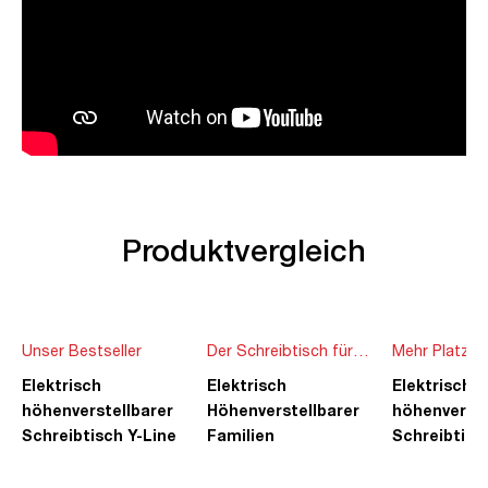
Produktvergleich
Unser Bestseller
Der Schreibtisch für
Mehr Platz f
die ganze Familie
Ideen
Elektrisch
Elektrisch
Elektrisch
höhenverstellbarer
Höhenverstellbarer
höhenverste
Schreibtisch Y-Line
Familien
Schreibtisc
Schreibtisch Pitino
Piacetta