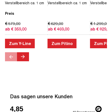
Verstellbereich ca. 1 cm
Verstellbereich ca. 1 cm
Verstellberei
Preis
€ 579,00
€ 629,00
€ 1.299,00
ab € 359,00
ab € 469,00
ab € 829,00
Zum Y-Line
Zum Pitino
Zum Piac
Das sagen unsere Kunden