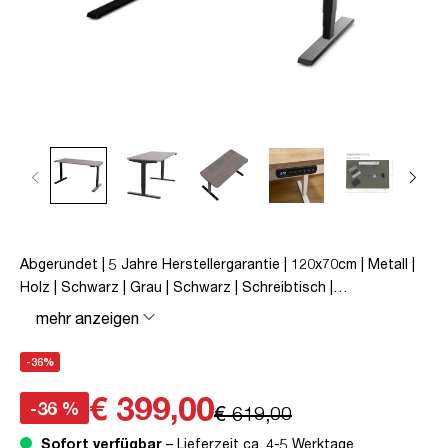
Abgerundet | 5 Jahre Herstellergarantie | 120x70cm | Metall |
Holz | Schwarz | Grau | Schwarz | Schreibtisch |
höhenverstellbar | unmontiert | Y-Line Curved | Y-Line | bis zu
mehr anzeigen
80 kg | Steckertyp C | Sichtbeton Anthrazit | TÜV© mobiles
Arbeiten | Kollisions-Schutz | Elektrisch höhenverstellbar |
-36%
Kindersicherung
€ 399,00
-36 %
€ 619,00
Sofort verfügbar
– Lieferzeit ca. 4-5 Werktage