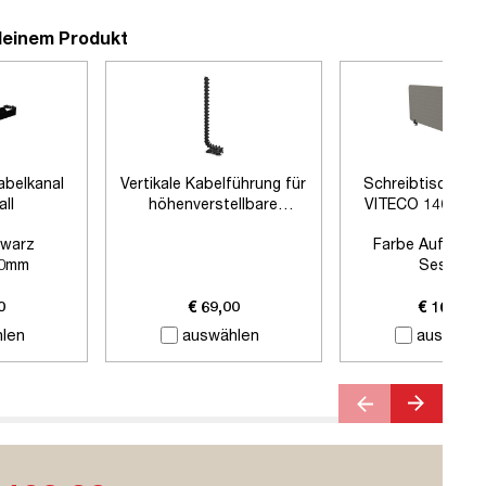
deinem Produkt
abelkanal
Vertikale Kabelführung für
Schreibtischtre
all
höhenverstellbare
VITECO 140cm 
Schreibtische
Schwarz
warz
Farbe Auftisch
0mm
Sesame
 Zubehör
Farbe Klemmen:
S
Länge:
1400
0
€ 69,00
€ 169,00
len
auswählen
auswähle