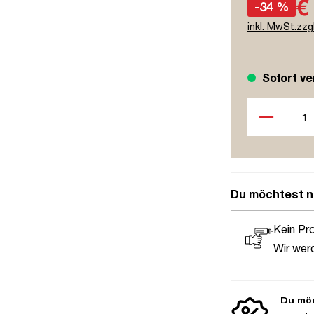
€
-34 %
inkl. MwSt.zzg
Sofort ve
Produkt Anzah
Du möchtest n
Kein Pr
Wir wer
Du möc