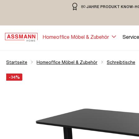
80 JAHRE PRODUKT KNOW-H
springen
Zur Hauptnavigation springen
80 JAHRE MÖBELBAU MIT TRADIT
Homeoffice Möbel & Zubehör
Servic
Startseite
Homeoffice Möbel & Zubehör
Schreibtische
Bildergalerie überspringen
Öffne Zoom-Modal
-34%