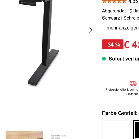
Abgerundet | 5 Jah
Schwarz | Schreibt
bis zu 80 kg | Ste
mehr anzeigen
Schutz | Elektrisc
€ 4
-34 %
Sofort verfü
Professionelle & schne
Lieferun
a
Farbe Gestell
: