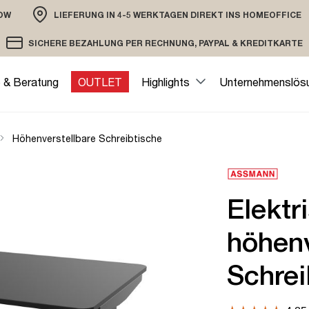
OW
LIEFERUNG IN 4-5 WERKTAGEN DIREKT INS HOMEOFFICE
ION
SICHERE BEZAHLUNG PER RECHNUNG, PAYPAL & KREDITKARTE
VERSAND PER DHL ODER SPEDITION
VERSCHLÜSSELTE ÜBERTRAGUNG
e & Beratung
OUTLET
Highlights
Unternehmenslös
Höhenverstellbare Schreibtische
Elektr
höhenv
Schrei