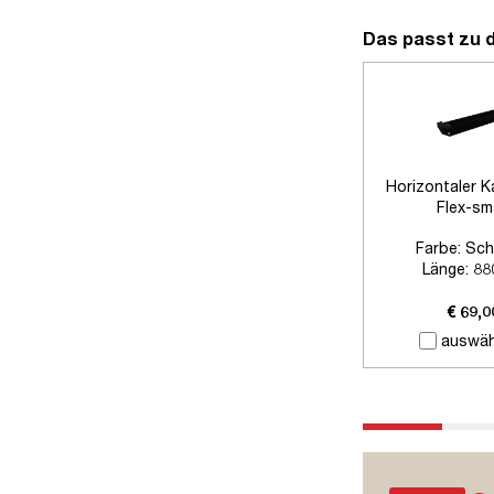
Das passt zu 
Horizontaler K
Flex-sm
Farbe:
Sch
Länge:
88
Zubehör:
Ohne
€ 69,0
auswäh