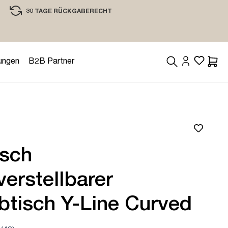
30 TAGE RÜCKGABERECHT
EINKAUFEN MIT VERTRAUEN
ungen
B2B Partner
Waren
isch
erstellbarer
btisch Y-Line Curved