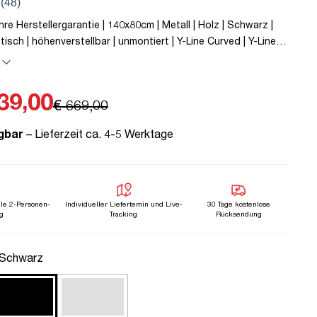
re Herstellergarantie | 140x80cm | Metall | Holz | Schwarz |
isch | höhenverstellbar | unmontiert | Y-Line Curved | Y-Line |
ckertyp C | Schwarz | TÜV© mobiles Arbeiten | Kollisions-
h höhenverstellbar | Kindersicherung
39,00
€ 669,00
gbar
– Lieferzeit ca. 4-5 Werktage
lle 2-Personen-
Individueller Liefertemin und Live-
30 Tage kostenlose
g
Tracking
Rücksendung
uswählen
 Schwarz