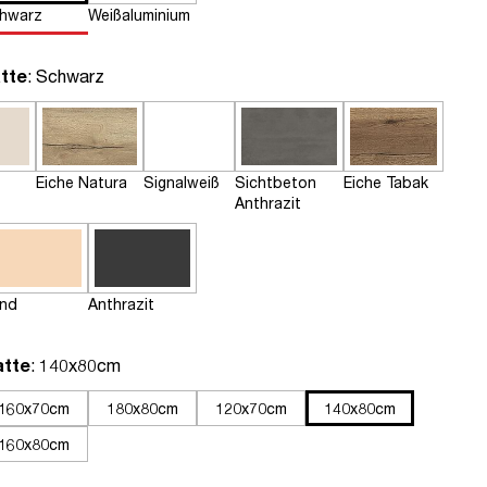
hwarz
Weißaluminium
auswählen
tte
: Schwarz
Eiche Natura
Signalweiß
Sichtbeton
Eiche Tabak
Anthrazit
nd
Anthrazit
auswählen
atte
: 140x80cm
160x70cm
180x80cm
120x70cm
140x80cm
160x80cm