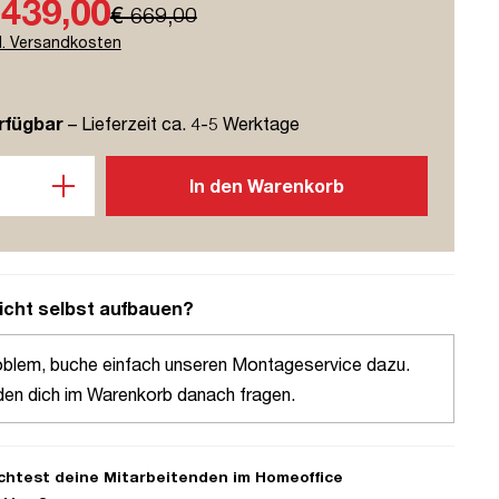
 439,00
€ 669,00
l. Versandkosten
rfügbar
– Lieferzeit ca. 4-5 Werktage
l: Gib den gewünschten Wert ein oder benutze die Schaltflächen u
In den Warenkorb
icht selbst aufbauen?
oblem, buche einfach unseren Montageservice dazu.
den dich im Warenkorb danach fragen.
htest deine Mitarbeitenden im Homeoffice