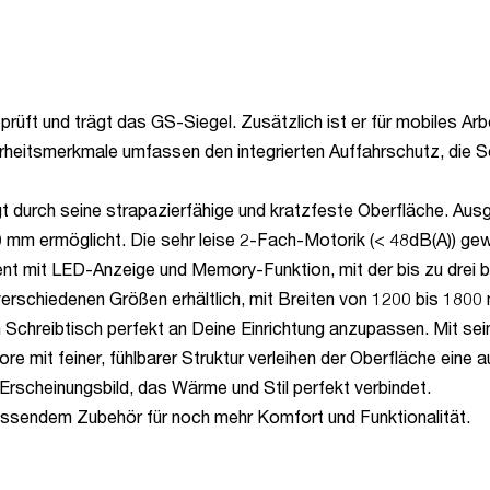
t und trägt das GS-Siegel. Zusätzlich ist er für mobiles Arbeit
erheitsmerkmale umfassen den integrierten Auffahrschutz, die 
urch seine strapazierfähige und kratzfeste Oberfläche. Ausge
 mm ermöglicht. Die sehr leise 2-Fach-Motorik (< 48dB(A)) gew
ent mit LED-Anzeige und Memory-Funktion, mit der bis zu drei
erschiedenen Größen erhältlich, mit Breiten von 1200 bis 180
n Schreibtisch perfekt an Deine Einrichtung anzupassen. Mit se
 mit feiner, fühlbarer Struktur verleihen der Oberfläche eine 
Erscheinungsbild, das Wärme und Stil perfekt verbindet.
assendem Zubehör für noch mehr Komfort und Funktionalität.