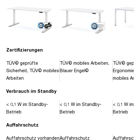
Zertifizierungen
TÜV© geprüfte
TÜV© mobiles Arbeiten,
TÜV© geprüf
Sicherheit, TÜV© mobiles
Blauer Engel©
Ergonomie, 
Arbeiten
mobiles Arbe
Verbrauch im Standby
< 0,1 W im Standby-
< 0,1 W im Standby-
< 0,1 W im S
Betrieb
Betrieb
Betrieb
Auffahrschutz
Auffahrschutz vorhanden
Auffahrschutz
Auffahrschu