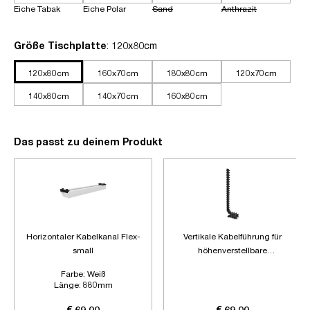
Eiche Tabak
Eiche Polar
Sand
Anthrazit
auswählen
Größe Tischplatte
: 120x80cm
120x80cm
160x70cm
180x80cm
120x70cm
140x80cm
140x70cm
160x80cm
Das passt zu deinem Produkt
Horizontaler Kabelkanal Flex-
Vertikale Kabelführung für
small
höhenverstellbare
Schreibtische
Farbe:
Weiß
Länge:
880mm
Zubehör:
Ohne Zubehör
€ 69,00
€ 69,00