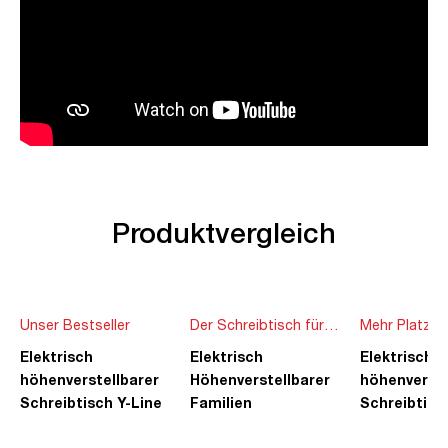
Produktvergleich
Unser Bestseller
Der Schreibtisch für
Mehr Platz f
die ganze Familie
Ideen
Elektrisch
Elektrisch
Elektrisch
höhenverstellbarer
Höhenverstellbarer
höhenverste
Schreibtisch Y-Line
Familien
Schreibtisc
Schreibtisch Pitino
Piacetta