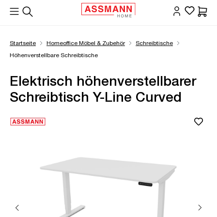
alt springen
Waren
Startseite
Homeoffice Möbel & Zubehör
Schreibtische
Höhenverstellbare Schreibtische
Elektrisch höhenverstellbarer
Schreibtisch Y-Line Curved
Bildergalerie überspringen
Öffne Zoom-Modal