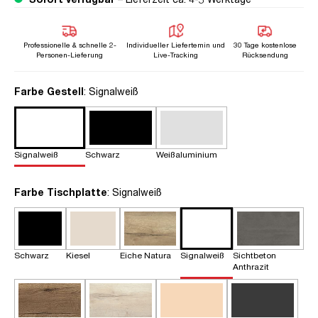
Professionelle & schnelle 2-
Individueller Liefertemin und
30 Tage kostenlose
Personen-Lieferung
Live-Tracking
Rücksendung
auswählen
Farbe Gestell
: Signalweiß
Signalweiß
Schwarz
Weißaluminium
auswählen
Farbe Tischplatte
: Signalweiß
Schwarz
Kiesel
Eiche Natura
Signalweiß
Sichtbeton
Anthrazit