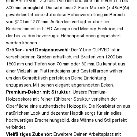
eine Breite von 1200 bis 1800 mm und eine Tiefe von 700 bis
800 mm ermöglicht. Die sehr leise 2-Fach-Motorik (< 48dB(A))
gewährleistet eine stufenlose Höhenverstellung im Bereich
von 620 bis 1270 mm. Außerdem verfügt er über ein
Bedienelement mit LED-Anzeige und Memory-Funktion, mit
der bis zu drei bevorzugte Höhenpositionen gespeichert
werden können.
Größen- und Designauswahl:
Der Y-Line CURVED ist in
verschiedenen Größen erhältlich, mit Breiten von 1200 bis
1800 mm und Tiefen von 70 mm oder 80 mm. Du kannst aus
einer Vielzahl an Plattendesigns und Gestellfarben wählen,
um den Schreibtisch perfekt an Deine Einrichtung
anzupassen. Mit seinen elegant abgerundeten Ecken.
Premium-Dekor mit Struktur:
Unsere Premium-
Holzedekore mit feiner, fühlbarer Struktur verleihen der
Oberfläche eine authentische Holzoptik. Die Kombination aus
natürlichem Look und dezenter Haptik sorgt für ein edles,
hochwertiges Erscheinungsbild, das Wärme und Stil perfekt
verbindet.
Vielfältiges Zubehör:
Erweitere Deinen Arbeitsplatz mit