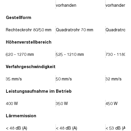
vorhanden
vorhanden
Gestellform
Rechteckrohr 80/50 mm
Quadratrohr 70 mm
Quadratrohr
Höhenverstellbereich
620 - 1270 mm
525 - 1210 mm
730 - 1180 
Verfahrgeschwindigkeit
35 mm/s
50 mm/s
32 mm/s
Leistungsaufnahme im Betrieb
400 W
350 W
450 W
Lärmemission
< 48 dB (A)
< 48 dB (A)
< 53 dB (A)