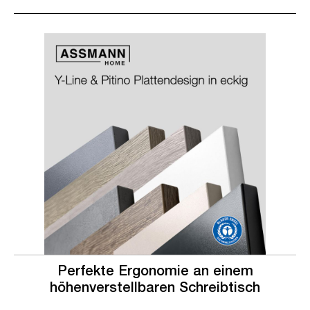
Slider überspringen
Slider überspringen
Perfekte Ergonomie an einem
höhenverstellbaren Schreibtisch