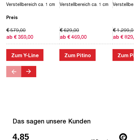
Verstellbereich ca. 1 cm
Verstellbereich ca. 1 cm
Verstellberei
Preis
€ 579,00
€ 629,00
€ 1.299,00
ab € 359,00
ab € 469,00
ab € 829,00
Zum Y-Line
Zum Pitino
Zum Piac
Das sagen unsere Kunden