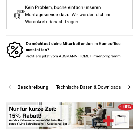
Kein Problem, buche einfach unseren
Montageservice dazu. Wir werden dich im
Warenkorb danach fragen.
Du möchtest deine Mitarbeitenden im Homeoffice
ausstatten?
Profitiere jetzt vom ASSMANN HOME
Firmenprogramm
Beschreibung
Technische Daten & Downloads
R