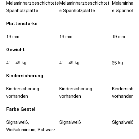
Melaminharzbeschichtete
Melaminharzbeschichtet
Melaminharz
Spanholzplatte
e Spanholzplatte
e Spanholzpl
Plattenstärke
19 mm
19 mm
19 mm
Gewicht
41 - 49 kg
41 - 49 kg
65 kg
Kindersicherung
Kindersicherung
Kindersicherung
Kindersicher
vorhanden
vorhanden
vorhanden
Farbe Gestell
Signalweiß,
Signalweiß
Signalweiß, 
Weißaluminium, Schwarz