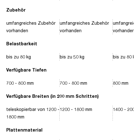
Zubehör
umfangreiches Zubehör
umfangreiches Zubehör
umfangreich
vorhanden
vorhanden
vorhanden
Belastbarkeit
bis zu 80 kg
bis zu 50 kg
bis zu 80 kg
Verfügbare Tiefen
700 - 800 mm
700 - 800 mm
800 mm
Verfügbare Breiten (in 200 mm Schritten)
teleskopierbar von 1200 -
1200 - 1800 mm
1400 - 2000
1800 mm
Plattenmaterial