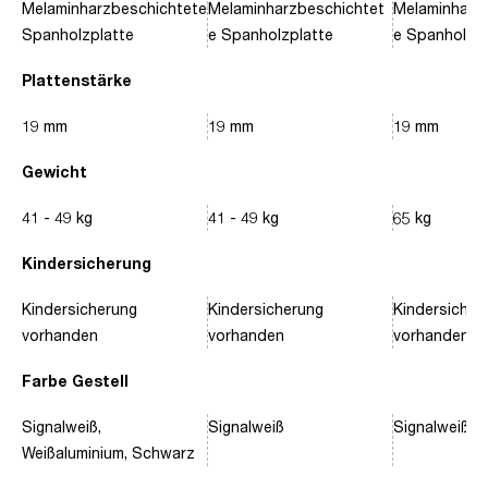
Melaminharzbeschichtete
Melaminharzbeschichtet
Melaminharz
Spanholzplatte
e Spanholzplatte
e Spanholzpl
Plattenstärke
19 mm
19 mm
19 mm
Gewicht
41 - 49 kg
41 - 49 kg
65 kg
Kindersicherung
Kindersicherung
Kindersicherung
Kindersicher
vorhanden
vorhanden
vorhanden
Farbe Gestell
Signalweiß,
Signalweiß
Signalweiß, 
Weißaluminium, Schwarz