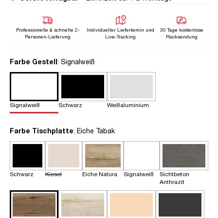
Professionelle & schnelle 2-
Individueller Liefertemin und
30 Tage kostenlose
Personen-Lieferung
Live-Tracking
Rücksendung
auswählen
Farbe Gestell
: Signalweiß
Signalweiß
Schwarz
Weißaluminium
auswählen
Farbe Tischplatte
: Eiche Tabak
Schwarz
Kiesel
Eiche Natura
Signalweiß
Sichtbeton
Anthrazit