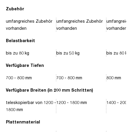
Zubehör
umfangreiches Zubehör
umfangreiches Zubehör
umfangreich
vorhanden
vorhanden
vorhanden
Belastbarkeit
bis zu 80 kg
bis zu 50 kg
bis zu 80 kg
Verfügbare Tiefen
700 - 800 mm
700 - 800 mm
800 mm
Verfügbare Breiten (in 200 mm Schritten)
teleskopierbar von 1200 -
1200 - 1800 mm
1400 - 2000
1800 mm
Plattenmaterial