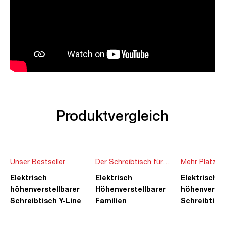
Produktvergleich
Unser Bestseller
Der Schreibtisch für
Mehr Platz f
die ganze Familie
Ideen
Elektrisch
Elektrisch
Elektrisch
höhenverstellbarer
Höhenverstellbarer
höhenverste
Schreibtisch Y-Line
Familien
Schreibtisc
Schreibtisch Pitino
Piacetta