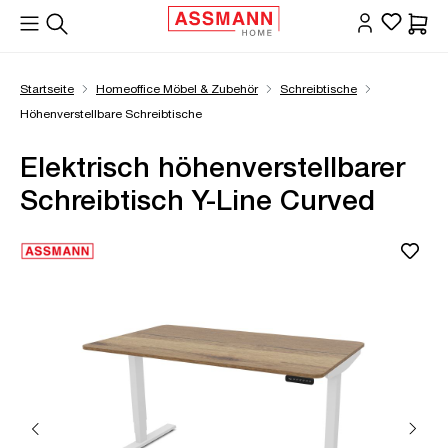
alt springen
Waren
Startseite
Homeoffice Möbel & Zubehör
Schreibtische
Höhenverstellbare Schreibtische
Elektrisch höhenverstellbarer
Schreibtisch Y-Line Curved
Bildergalerie überspringen
Öffne Zoom-Modal