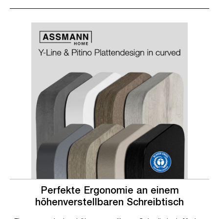
Slider überspringen
Slider überspringen
Perfekte Ergonomie an einem
höhenverstellbaren Schreibtisch