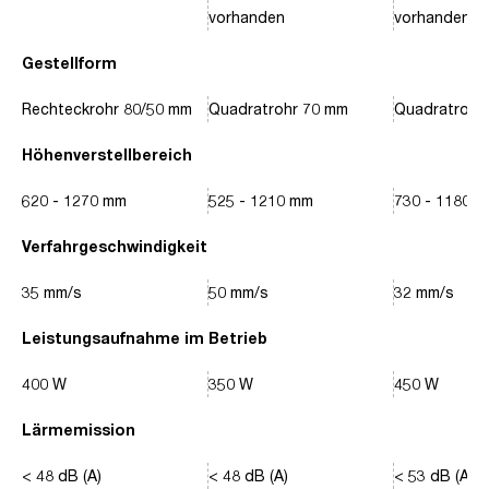
vorhanden
vorhanden
Gestellform
Rechteckrohr 80/50 mm
Quadratrohr 70 mm
Quadratrohr
Höhenverstellbereich
620 - 1270 mm
525 - 1210 mm
730 - 1180 
Verfahrgeschwindigkeit
35 mm/s
50 mm/s
32 mm/s
Leistungsaufnahme im Betrieb
400 W
350 W
450 W
Lärmemission
< 48 dB (A)
< 48 dB (A)
< 53 dB (A)