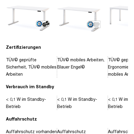
Zertifizierungen
TÜV© geprüfte
TÜV© mobiles Arbeiten,
TÜV© geprüf
Sicherheit, TÜV© mobiles
Blauer Engel©
Ergonomie, 
Arbeiten
mobiles Arbe
Verbrauch im Standby
< 0,1 W im Standby-
< 0,1 W im Standby-
< 0,1 W im S
Betrieb
Betrieb
Betrieb
Auffahrschutz
Auffahrschutz vorhanden
Auffahrschutz
Auffahrschu