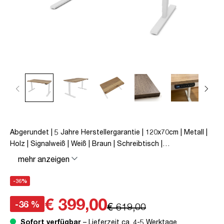
Abgerundet | 5 Jahre Herstellergarantie | 120x70cm | Metall |
Holz | Signalweiß | Weiß | Braun | Schreibtisch |
höhenverstellbar | unmontiert | Y-Line Curved | Y-Line | bis zu
mehr anzeigen
80 kg | Steckertyp C | Eiche Tabak | TÜV© mobiles Arbeiten |
Kollisions-Schutz | Elektrisch höhenverstellbar |
-36%
Kindersicherung
€ 399,00
-36 %
€ 619,00
Sofort verfügbar
– Lieferzeit ca. 4-5 Werktage