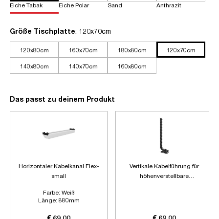
Eiche Tabak
Eiche Polar
Sand
Anthrazit
auswählen
Größe Tischplatte
: 120x70cm
120x80cm
160x70cm
180x80cm
120x70cm
140x80cm
140x70cm
160x80cm
Das passt zu deinem Produkt
Horizontaler Kabelkanal Flex-
Vertikale Kabelführung für
small
höhenverstellbare
Schreibtische
Farbe:
Weiß
Länge:
880mm
Zubehör:
Ohne Zubehör
€ 69,00
€ 69,00