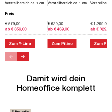
Verstellbereich ca. 1 cm
Verstellbereich ca. 1 cm
Verstellberei
Preis
€ 579,00
€ 629,00
€ 1.299,00
ab € 359,00
ab € 469,00
ab € 829,00
Zum Y-Line
Zum Pitino
Zum Piac
Damit wird dein
Homeoffice komplett
Bestseller