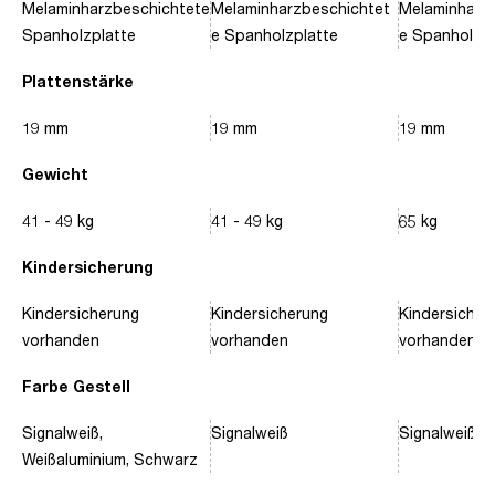
Melaminharzbeschichtete
Melaminharzbeschichtet
Melaminharz
Spanholzplatte
e Spanholzplatte
e Spanholzpl
Plattenstärke
19 mm
19 mm
19 mm
Gewicht
41 - 49 kg
41 - 49 kg
65 kg
Kindersicherung
Kindersicherung
Kindersicherung
Kindersicher
vorhanden
vorhanden
vorhanden
Farbe Gestell
Signalweiß,
Signalweiß
Signalweiß, 
Weißaluminium, Schwarz