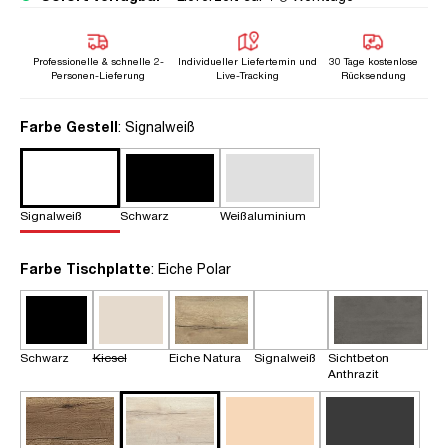
Professionelle & schnelle 2-
Individueller Liefertemin und
30 Tage kostenlose
Personen-Lieferung
Live-Tracking
Rücksendung
auswählen
Farbe Gestell
: Signalweiß
Signalweiß
Schwarz
Weißaluminium
auswählen
Farbe Tischplatte
: Eiche Polar
Schwarz
Kiesel
Eiche Natura
Signalweiß
Sichtbeton
Anthrazit