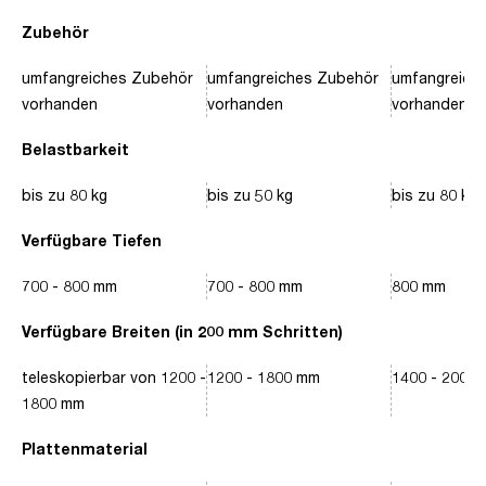
Zubehör
umfangreiches Zubehör
umfangreiches Zubehör
umfangreich
vorhanden
vorhanden
vorhanden
Belastbarkeit
bis zu 80 kg
bis zu 50 kg
bis zu 80 kg
Verfügbare Tiefen
700 - 800 mm
700 - 800 mm
800 mm
Verfügbare Breiten (in 200 mm Schritten)
teleskopierbar von 1200 -
1200 - 1800 mm
1400 - 2000
1800 mm
Plattenmaterial