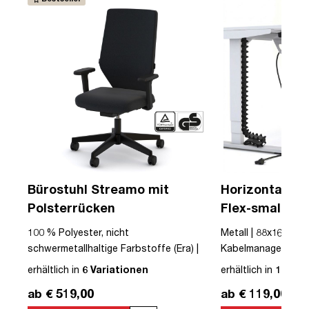
Bürostuhl Streamo mit
Horizontaler 
Polsterrücken
Flex-small + V
Kabelführung 
USB
100 % Polyester, nicht
Metall | 88x16x10cm
Steckdose
schwermetallhaltige Farbstoffe (Era) |
Kabelmanagement-Se
Textil | Schwarz | Schwarz | Drehstuhl |
erhältlich in
6 Variationen
erhältlich in
12 Var
mit Rollen | Polsterrücken | montiert |
ab € 519,00
ab € 119,00
Streamo | bis zu 120 kg | TÜV©