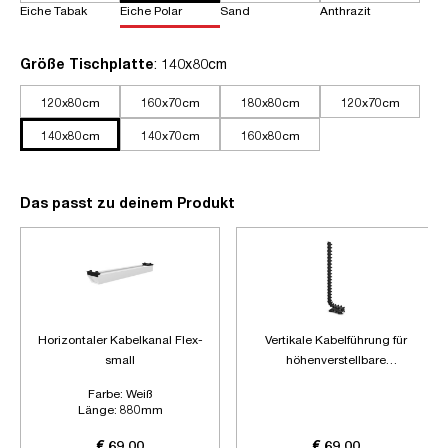
Eiche Tabak
Eiche Polar
Sand
Anthrazit
auswählen
Größe Tischplatte
: 140x80cm
120x80cm
160x70cm
180x80cm
120x70cm
140x80cm
140x70cm
160x80cm
Das passt zu deinem Produkt
Horizontaler Kabelkanal Flex-
Vertikale Kabelführung für
small
höhenverstellbare
Schreibtische
Farbe:
Weiß
Länge:
880mm
Zubehör:
Ohne Zubehör
€ 69,00
€ 69,00