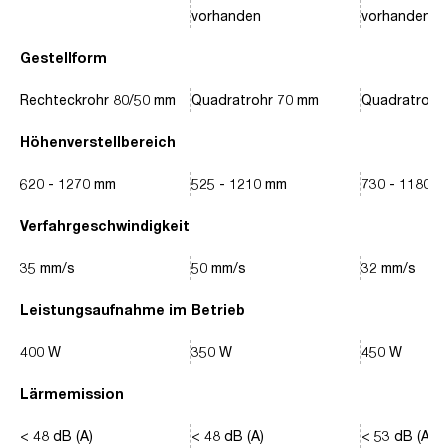
vorhanden
vorhanden
Gestellform
Rechteckrohr 80/50 mm
Quadratrohr 70 mm
Quadratrohr
Höhenverstellbereich
620 - 1270 mm
525 - 1210 mm
730 - 1180 
Verfahrgeschwindigkeit
35 mm/s
50 mm/s
32 mm/s
Leistungsaufnahme im Betrieb
400 W
350 W
450 W
Lärmemission
< 48 dB (A)
< 48 dB (A)
< 53 dB (A)