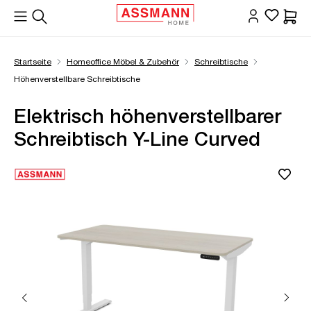
alt springen
Waren
Startseite
Homeoffice Möbel & Zubehör
Schreibtische
Höhenverstellbare Schreibtische
Elektrisch höhenverstellbarer
Schreibtisch Y-Line Curved
Bildergalerie überspringen
Öffne Zoom-Modal