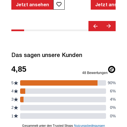
geprüfte Sicherheit | TÜV© geprüfte
Jetzt ansehen
Jetzt ansehe
Ergonomie | Quality Office© | TÜV©
Emissions geprüft | Höhenverstellbar |
Verstellbare Armlehnen | Belastbar bis
120kg | Verstellbare Rückenlehne |
Lordosenstütze
Das sagen unsere Kunden