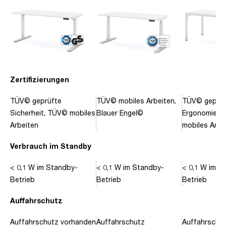
Zertifizierungen
TÜV© geprüfte
TÜV© mobiles Arbeiten,
TÜV© geprüf
Sicherheit, TÜV© mobiles
Blauer Engel©
Ergonomie, 
Arbeiten
mobiles Arbe
Verbrauch im Standby
< 0,1 W im Standby-
< 0,1 W im Standby-
< 0,1 W im S
Betrieb
Betrieb
Betrieb
Auffahrschutz
Auffahrschutz vorhanden
Auffahrschutz
Auffahrschu