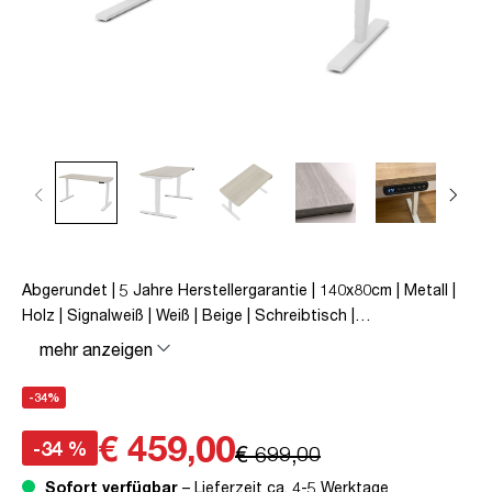
Abgerundet | 5 Jahre Herstellergarantie | 140x80cm | Metall |
Holz | Signalweiß | Weiß | Beige | Schreibtisch |
höhenverstellbar | unmontiert | Y-Line Curved | Y-Line | bis zu
mehr anzeigen
80 kg | Steckertyp C | Eiche Polar | TÜV© mobiles Arbeiten |
Kollisions-Schutz | Elektrisch höhenverstellbar |
-34%
Kindersicherung
€ 459,00
-34 %
€ 699,00
Sofort verfügbar
– Lieferzeit ca. 4-5 Werktage