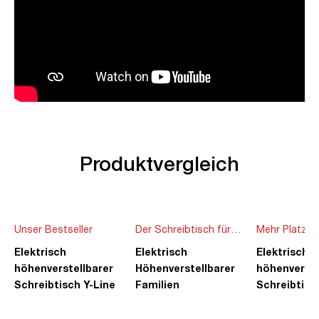
Produktvergleich
Unser Bestseller
Der Schreibtisch für
Mehr Platz f
die ganze Familie
Ideen
Elektrisch
Elektrisch
Elektrisch
höhenverstellbarer
Höhenverstellbarer
höhenverste
Schreibtisch Y-Line
Familien
Schreibtisc
Schreibtisch Pitino
Piacetta