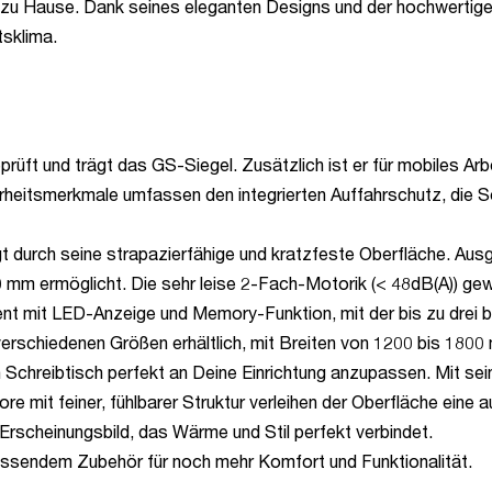
zu Hause. Dank seines eleganten Designs und der hochwertigen
sklima.
t und trägt das GS-Siegel. Zusätzlich ist er für mobiles Arbeit
erheitsmerkmale umfassen den integrierten Auffahrschutz, die 
urch seine strapazierfähige und kratzfeste Oberfläche. Ausge
 mm ermöglicht. Die sehr leise 2-Fach-Motorik (< 48dB(A)) gew
ent mit LED-Anzeige und Memory-Funktion, mit der bis zu drei
erschiedenen Größen erhältlich, mit Breiten von 1200 bis 180
n Schreibtisch perfekt an Deine Einrichtung anzupassen. Mit se
 mit feiner, fühlbarer Struktur verleihen der Oberfläche eine 
Erscheinungsbild, das Wärme und Stil perfekt verbindet.
assendem Zubehör für noch mehr Komfort und Funktionalität.