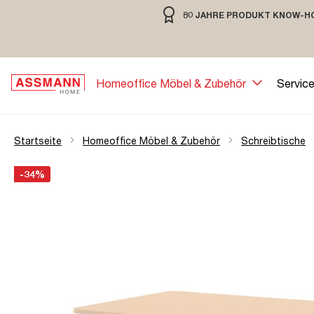
80 JAHRE PRODUKT KNOW-H
springen
Zur Hauptnavigation springen
80 JAHRE MÖBELBAU MIT TRADIT
Homeoffice Möbel & Zubehör
Servic
Startseite
Homeoffice Möbel & Zubehör
Schreibtische
Bildergalerie überspringen
Öffne Zoom-Modal
-34%