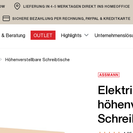
OW
LIEFERUNG IN 4-5 WERKTAGEN DIREKT INS HOMEOFFICE
ION
SICHERE BEZAHLUNG PER RECHNUNG, PAYPAL & KREDITKARTE
VERSAND PER DHL ODER SPEDITION
VERSCHLÜSSELTE ÜBERTRAGUNG
e & Beratung
OUTLET
Highlights
Unternehmenslös
Höhenverstellbare Schreibtische
Elektr
höhenv
Schrei