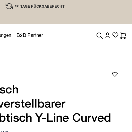
30 TAGE RÜCKGABERECHT
EINKAUFEN MIT VERTRAUEN
ungen
B2B Partner
Waren
isch
erstellbarer
btisch Y-Line Curved