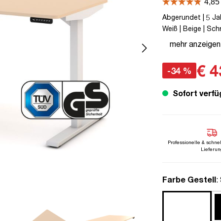
Abgerundet | 5 Jah
Weiß | Beige | Sch
Line | bis zu 80 k
mehr anzeigen
Schutz | Elektrisc
€ 4
-34 %
Sofort verfü
Professionelle & schne
Lieferun
a
Farbe Gestell
: