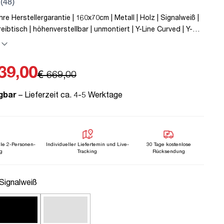
re Herstellergarantie | 160x70cm | Metall | Holz | Signalweiß |
reibtisch | höhenverstellbar | unmontiert | Y-Line Curved | Y-
g | Steckertyp C | Sand | TÜV© mobiles Arbeiten | Kollisions-
h höhenverstellbar | Kindersicherung
39,00
€ 669,00
gbar
– Lieferzeit ca. 4-5 Werktage
lle 2-Personen-
Individueller Liefertemin und Live-
30 Tage kostenlose
g
Tracking
Rücksendung
uswählen
 Signalweiß