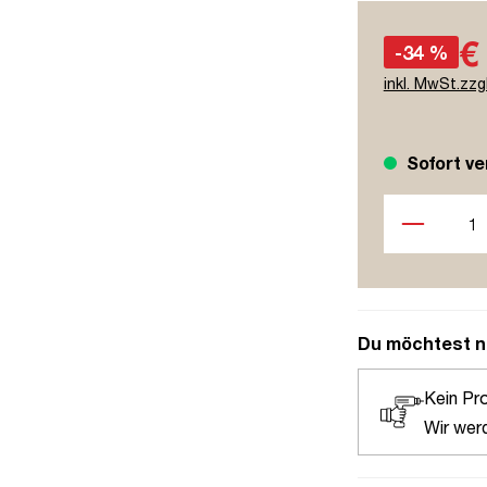
€
-34 %
inkl. MwSt.zzg
Sofort ve
Produkt Anzah
Du möchtest n
Kein Pr
Wir wer