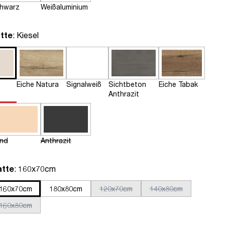
hwarz
Weißaluminium
auswählen
tte
: Kiesel
Eiche Natura
Signalweiß
Sichtbeton
Eiche Tabak
Anthrazit
nd
Anthrazit
auswählen
atte
: 160x70cm
160x70cm
180x80cm
120x70cm
140x80cm
160x80cm