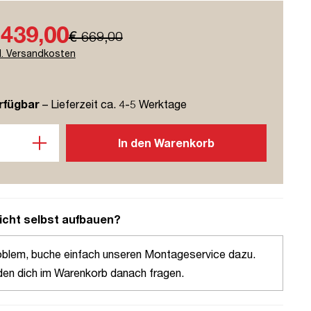
 439,00
€ 669,00
l. Versandkosten
rfügbar
– Lieferzeit ca. 4-5 Werktage
l: Gib den gewünschten Wert ein oder benutze die Schaltflächen u
In den Warenkorb
icht selbst aufbauen?
oblem, buche einfach unseren Montageservice dazu.
den dich im Warenkorb danach fragen.