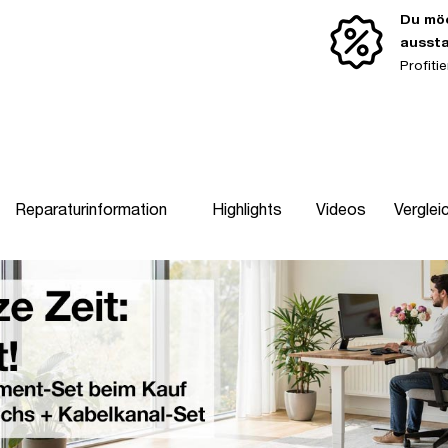
Du möc
ausst
Profit
Reparaturinformation
Highlights
Videos
Verglei