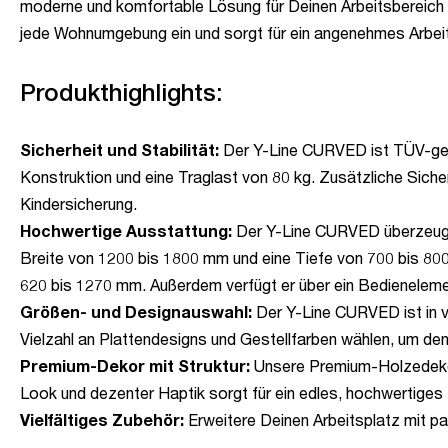
moderne und komfortable Lösung für Deinen Arbeitsbereich 
jede Wohnumgebung ein und sorgt für ein angenehmes Arbeit
Produkthighlights:
Sicherheit und Stabilität:
Der Y-Line CURVED ist TÜV-geprüf
Konstruktion und eine Traglast von 80 kg. Zusätzliche Sich
Kindersicherung.
Hochwertige Ausstattung:
Der Y-Line CURVED überzeugt d
Breite von 1200 bis 1800 mm und eine Tiefe von 700 bis 800
620 bis 1270 mm. Außerdem verfügt er über ein Bedienelem
Größen- und Designauswahl:
Der Y-Line CURVED ist in v
Vielzahl an Plattendesigns und Gestellfarben wählen, um de
Premium-Dekor mit Struktur:
Unsere Premium-Holzedekore
Look und dezenter Haptik sorgt für ein edles, hochwertiges 
Vielfältiges Zubehör:
Erweitere Deinen Arbeitsplatz mit p