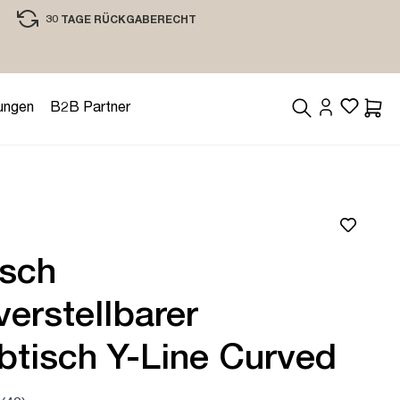
30 TAGE RÜCKGABERECHT
EINKAUFEN MIT VERTRAUEN
ungen
B2B Partner
Waren
isch
erstellbarer
btisch Y-Line Curved