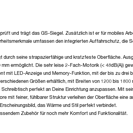
t und trägt das GS-Siegel. Zusätzlich ist er für mobiles Arbeit
erheitsmerkmale umfassen den integrierten Auffahrschutz, die 
urch seine strapazierfähige und kratzfeste Oberfläche. Ausge
 mm ermöglicht. Die sehr leise 2-Fach-Motorik (< 48dB(A)) gew
ent mit LED-Anzeige und Memory-Funktion, mit der bis zu drei
erschiedenen Größen erhältlich, mit Breiten von 1200 bis 180
n Schreibtisch perfekt an Deine Einrichtung anzupassen. Mit se
 mit feiner, fühlbarer Struktur verleihen der Oberfläche eine 
Erscheinungsbild, das Wärme und Stil perfekt verbindet.
assendem Zubehör für noch mehr Komfort und Funktionalität.