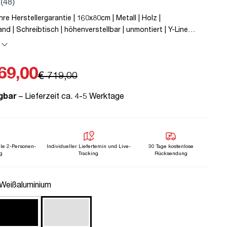
re Herstellergarantie | 160x80cm | Metall | Holz |
nd | Schreibtisch | höhenverstellbar | unmontiert | Y-Line
bis zu 80 kg | Steckertyp C | Sand | TÜV© mobiles Arbeiten |
| Elektrisch höhenverstellbar | Kindersicherung
69,00
€ 719,00
gbar
– Lieferzeit ca. 4-5 Werktage
lle 2-Personen-
Individueller Liefertemin und Live-
30 Tage kostenlose
g
Tracking
Rücksendung
uswählen
 Weißaluminium