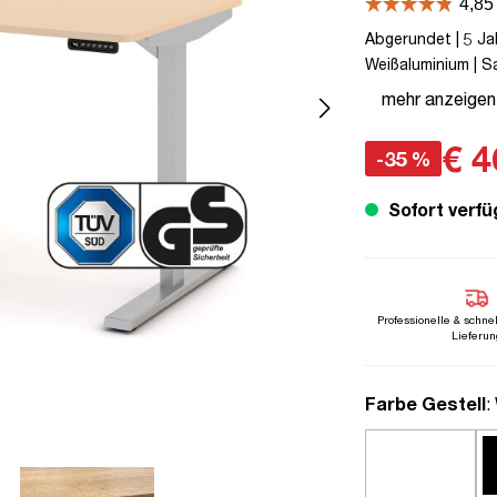
Abgerundet | 5 Jah
Weißaluminium | Sa
Curved | Y-Line | 
mehr anzeigen
Kollisions-Schutz 
€ 4
-35 %
Sofort verfü
Professionelle & schne
Lieferun
a
Farbe Gestell
: