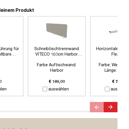
deinem Produkt
führung für
Schreibtischtrennwand
Horizontaler Kab
llbare
VITECO 160cm Harbor
Flex-big
sche
Signalweiß
Farbe Auftischwand:
Farbe:
Weißalum
Harbor
Länge:
1280
Farbe Klemmen:
Signalweiß
Zubehör:
Ohne Z
Länge:
1600mm
0
€ 189,00
€ 79,00
len
auswählen
auswähle