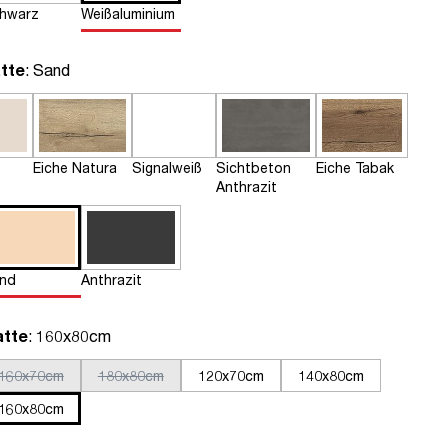
hwarz
Weißaluminium
auswählen
tte
: Sand
Eiche Natura
Signalweiß
Sichtbeton
Eiche Tabak
Anthrazit
nd
Anthrazit
auswählen
atte
: 160x80cm
160x70cm
180x80cm
120x70cm
140x80cm
160x80cm