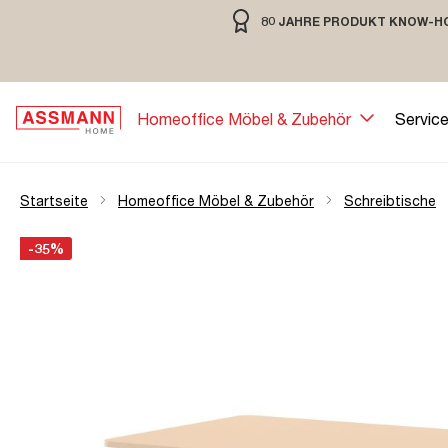
80 JAHRE PRODUKT KNOW-H
springen
Zur Hauptnavigation springen
80 JAHRE MÖBELBAU MIT TRADIT
Homeoffice Möbel & Zubehör
Servic
Startseite
Homeoffice Möbel & Zubehör
Schreibtische
Bildergalerie überspringen
Öffne Zoom-Modal
-35%