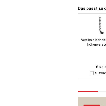
Das passt zu 
Vertikale Kabel
höhenverste
Schreibti
€ 69,0
auswäh