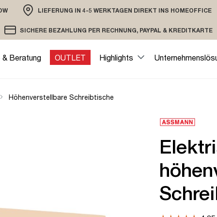
OW
LIEFERUNG IN 4-5 WERKTAGEN DIREKT INS HOMEOFFICE
ION
SICHERE BEZAHLUNG PER RECHNUNG, PAYPAL & KREDITKARTE
VERSAND PER DHL ODER SPEDITION
VERSCHLÜSSELTE ÜBERTRAGUNG
e & Beratung
OUTLET
Highlights
Unternehmenslös
Höhenverstellbare Schreibtische
Elektr
höhenv
Schrei