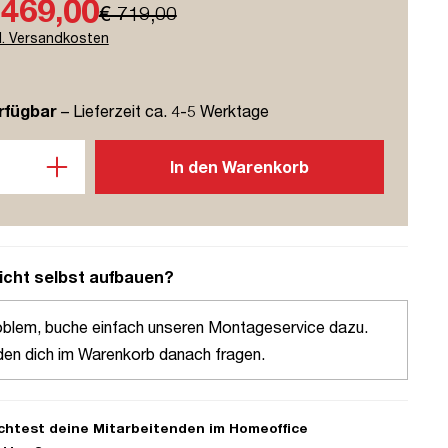
 469,00
€ 719,00
l. Versandkosten
rfügbar
– Lieferzeit ca. 4-5 Werktage
l: Gib den gewünschten Wert ein oder benutze die Schaltflächen u
In den Warenkorb
icht selbst aufbauen?
oblem, buche einfach unseren Montageservice dazu.
den dich im Warenkorb danach fragen.
htest deine Mitarbeitenden im Homeoffice