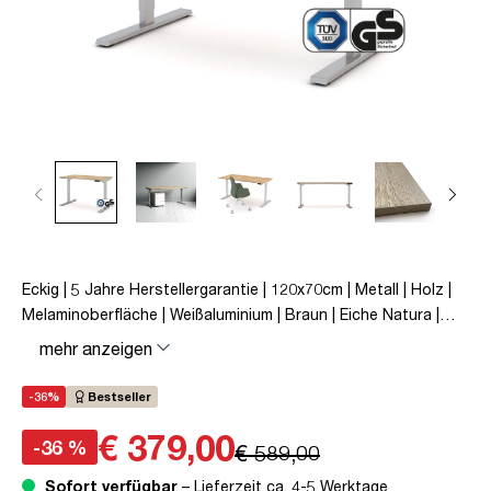
Eckig | 5 Jahre Herstellergarantie | 120x70cm | Metall | Holz |
Melaminoberfläche | Weißaluminium | Braun | Eiche Natura |
Schreibtisch | höhenverstellbar | unmontiert | Y-Line | bis zu
mehr anzeigen
80 kg | Steckertyp C | Eiche Tabak | TÜV© mobiles Arbeiten |
Kollisions-Schutz | Elektrisch höhenverstellbar |
-36%
Bestseller
Kindersicherung
€ 379,00
-36 %
€ 589,00
Sofort verfügbar
– Lieferzeit ca. 4-5 Werktage