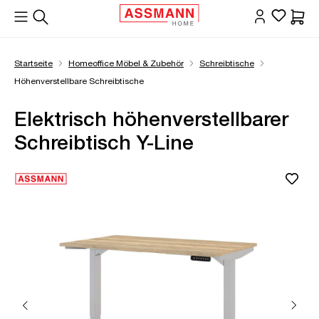
alt springen
Waren
Startseite
Homeoffice Möbel & Zubehör
Schreibtische
Höhenverstellbare Schreibtische
Elektrisch höhenverstellbarer
Schreibtisch Y-Line
Bildergalerie überspringen
Öffne Zoom-Modal