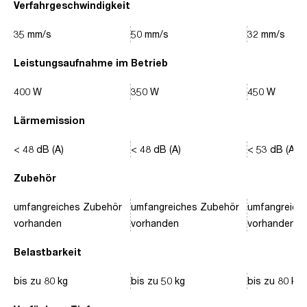
Verfahrgeschwindigkeit
35 mm/s
50 mm/s
32 mm/s
Leistungsaufnahme im Betrieb
400 W
350 W
450 W
Lärmemission
< 48 dB (A)
< 48 dB (A)
< 53 dB (A)
Zubehör
umfangreiches Zubehör
umfangreiches Zubehör
umfangreich
vorhanden
vorhanden
vorhanden
Belastbarkeit
bis zu 80 kg
bis zu 50 kg
bis zu 80 kg