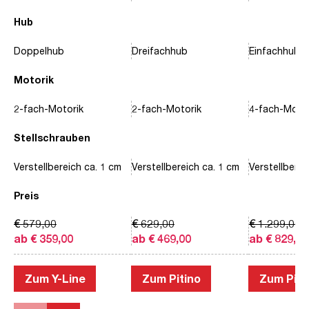
Hub
Doppelhub
Dreifachhub
Einfachhub
Motorik
2-fach-Motorik
2-fach-Motorik
4-fach-Motor
Stellschrauben
Verstellbereich ca. 1 cm
Verstellbereich ca. 1 cm
Verstellberei
Preis
€ 579,00
€ 629,00
€ 1.299,00
ab € 359,00
ab € 469,00
ab € 829,00
Zum Y-Line
Zum Pitino
Zum Piac