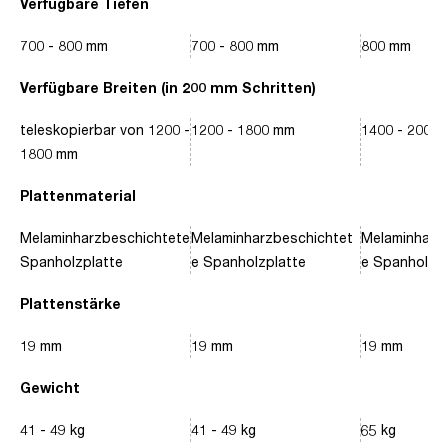
Verfügbare Tiefen
700 - 800 mm
700 - 800 mm
800 mm
Verfügbare Breiten (in 200 mm Schritten)
teleskopierbar von 1200 -
1200 - 1800 mm
1400 - 2000
1800 mm
Plattenmaterial
Melaminharzbeschichtete
Melaminharzbeschichtet
Melaminharz
Spanholzplatte
e Spanholzplatte
e Spanholzpl
Plattenstärke
19 mm
19 mm
19 mm
Gewicht
41 - 49 kg
41 - 49 kg
65 kg