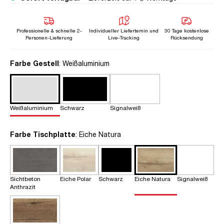
Professionelle & schnelle 2-
Individueller Liefertemin und
30 Tage kostenlose
Personen-Lieferung
Live-Tracking
Rücksendung
auswählen
Farbe Gestell
: Weißaluminium
Weißaluminium
Schwarz
Signalweiß
auswählen
Farbe Tischplatte
: Eiche Natura
Sichtbeton
Eiche Polar
Schwarz
Eiche Natura
Signalweiß
Anthrazit