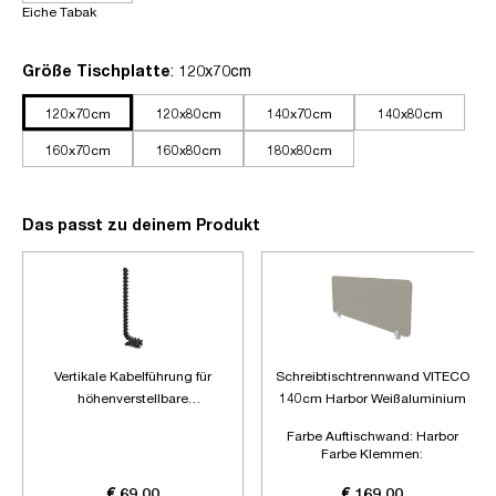
Eiche Tabak
auswählen
Größe Tischplatte
: 120x70cm
120x70cm
120x80cm
140x70cm
140x80cm
160x70cm
160x80cm
180x80cm
Das passt zu deinem Produkt
Vertikale Kabelführung für
Schreibtischtrennwand VITECO
höhenverstellbare
140cm Harbor Weißaluminium
Schreibtische
Farbe Auftischwand:
Harbor
Farbe Klemmen:
Weißaluminium
Länge:
1400mm
€ 69,00
€ 169,00