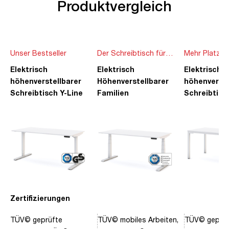
Produktvergleich
Unser Bestseller
Der Schreibtisch für
Mehr Platz f
die ganze Familie
Ideen
Elektrisch
Elektrisch
Elektrisch
höhenverstellbarer
Höhenverstellbarer
höhenverste
Schreibtisch Y-Line
Familien
Schreibtisc
Schreibtisch Pitino
Piacetta
Zertifizierungen
TÜV© geprüfte
TÜV© mobiles Arbeiten,
TÜV© geprüf