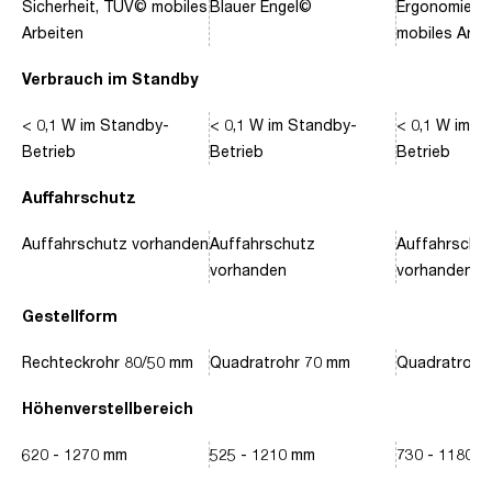
Sicherheit, TÜV© mobiles
Blauer Engel©
Ergonomie, 
Arbeiten
mobiles Arbe
Verbrauch im Standby
< 0,1 W im Standby-
< 0,1 W im Standby-
< 0,1 W im S
Betrieb
Betrieb
Betrieb
Auffahrschutz
Auffahrschutz vorhanden
Auffahrschutz
Auffahrschu
vorhanden
vorhanden
Gestellform
Rechteckrohr 80/50 mm
Quadratrohr 70 mm
Quadratrohr
Höhenverstellbereich
620 - 1270 mm
525 - 1210 mm
730 - 1180 