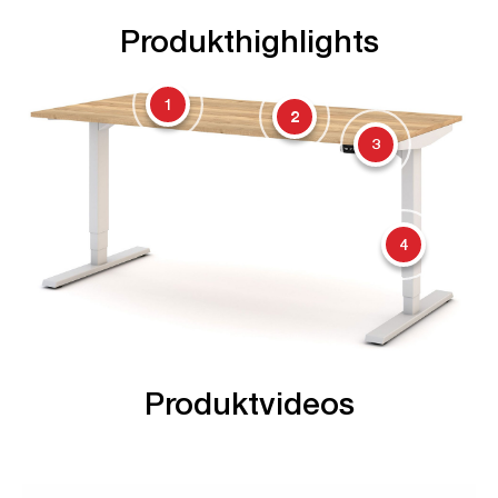
Produkthighlights
1
2
3
4
Produktvideos