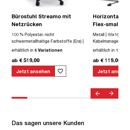
a
Bürostuhl Streamo mit
Horizontaler 
Netzrücken
Flex-small + V
Kabelführung 
100 % Polyester, nicht
Metall | 88x16x10cm
Steckdose
schwermetallhaltige Farbstoffe (Era) |
Kabelmanagement-Se
|
Textil | Schwarz | Schwarz | Drehstuhl |
erhältlich in
6 Variationen
erhältlich in
12 Var
mit Rollen | Netzrücken | montiert |
ab € 519,00
ab € 119,00
Streamo | bis zu 120 kg | TÜV©
geprüfte Sicherheit | TÜV© geprüfte
Jetzt ansehen
Jetzt ansehe
Ergonomie | Quality Office© | TÜV©
Emissions geprüft | Verstellbare
Sitztiefe | Höhenverstellbar |
Verstellbare Armlehnen | Belastbar bis
120kg | Verstellbare Sitzneigung |
Verstellbare Rückenlehne |
Lordosenstütze
Das sagen unsere Kunden