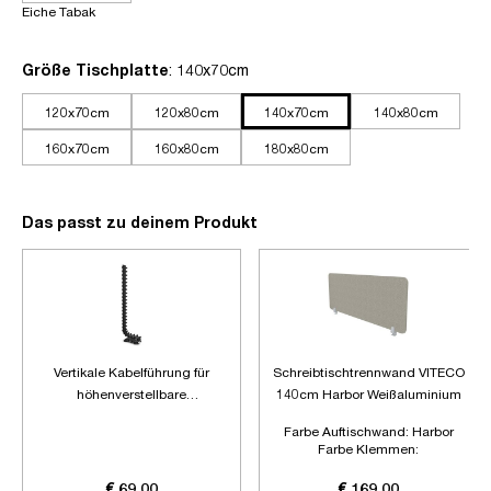
Eiche Tabak
auswählen
Größe Tischplatte
: 140x70cm
120x70cm
120x80cm
140x70cm
140x80cm
160x70cm
160x80cm
180x80cm
Das passt zu deinem Produkt
Vertikale Kabelführung für
Schreibtischtrennwand VITECO
höhenverstellbare
140cm Harbor Weißaluminium
Schreibtische
Farbe Auftischwand:
Harbor
Farbe Klemmen:
Weißaluminium
Länge:
1400mm
€ 69,00
€ 169,00