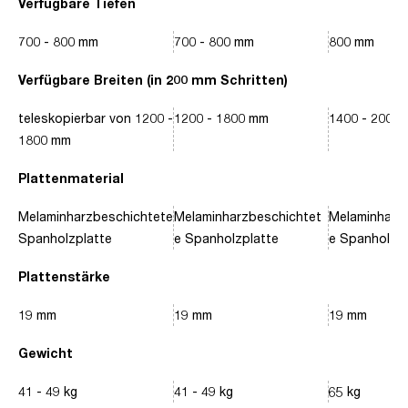
Verfügbare Tiefen
700 - 800 mm
700 - 800 mm
800 mm
Verfügbare Breiten (in 200 mm Schritten)
teleskopierbar von 1200 -
1200 - 1800 mm
1400 - 2000
1800 mm
Plattenmaterial
Melaminharzbeschichtete
Melaminharzbeschichtet
Melaminharz
Spanholzplatte
e Spanholzplatte
e Spanholzpl
Plattenstärke
19 mm
19 mm
19 mm
Gewicht
41 - 49 kg
41 - 49 kg
65 kg