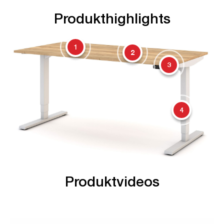
Produkthighlights
1
2
3
4
Produktvideos