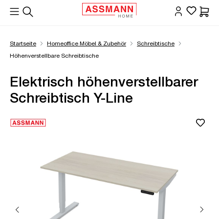
alt springen
Waren
Startseite
Homeoffice Möbel & Zubehör
Schreibtische
Höhenverstellbare Schreibtische
Elektrisch höhenverstellbarer
Schreibtisch Y-Line
Bildergalerie überspringen
Öffne Zoom-Modal