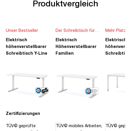
Produktvergleich
Unser Bestseller
Der Schreibtisch für
Mehr Platz f
die ganze Familie
Ideen
Elektrisch
Elektrisch
Elektrisch
höhenverstellbarer
Höhenverstellbarer
höhenverste
Schreibtisch Y-Line
Familien
Schreibtisc
Schreibtisch Pitino
Piacetta
Zertifizierungen
TÜV© geprüfte
TÜV© mobiles Arbeiten,
TÜV© geprüf