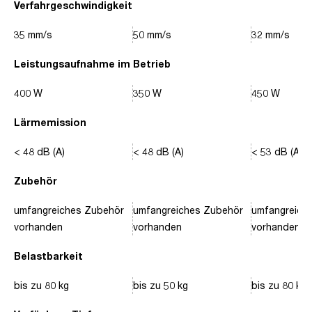
Verfahrgeschwindigkeit
35 mm/s
50 mm/s
32 mm/s
Leistungsaufnahme im Betrieb
400 W
350 W
450 W
Lärmemission
< 48 dB (A)
< 48 dB (A)
< 53 dB (A)
Zubehör
umfangreiches Zubehör
umfangreiches Zubehör
umfangreich
vorhanden
vorhanden
vorhanden
Belastbarkeit
bis zu 80 kg
bis zu 50 kg
bis zu 80 kg