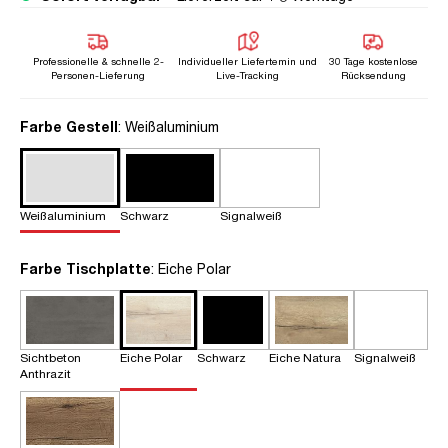
Professionelle & schnelle 2-
Individueller Liefertemin und
30 Tage kostenlose
Personen-Lieferung
Live-Tracking
Rücksendung
auswählen
Farbe Gestell
: Weißaluminium
Weißaluminium
Schwarz
Signalweiß
auswählen
Farbe Tischplatte
: Eiche Polar
Sichtbeton
Eiche Polar
Schwarz
Eiche Natura
Signalweiß
Anthrazit