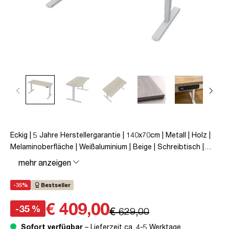
Eckig | 5 Jahre Herstellergarantie | 140x70cm | Metall | Holz |
Melaminoberfläche | Weißaluminium | Beige | Schreibtisch |
höhenverstellbar | unmontiert | Y-Line | bis zu 80 kg |
mehr anzeigen
Steckertyp C | Eiche Polar | TÜV© mobiles Arbeiten |
Kollisions-Schutz | Elektrisch höhenverstellbar |
-35%
Bestseller
Kindersicherung
€ 409,00
-35 %
€ 629,00
Sofort verfügbar
– Lieferzeit ca. 4-5 Werktage