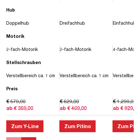
Hub
Doppelhub
Dreifachhub
Einfachhub
Motorik
2-fach-Motorik
2-fach-Motorik
4-fach-Motor
Stellschrauben
Verstellbereich ca. 1 cm
Verstellbereich ca. 1 cm
Verstellberei
Preis
€ 579,00
€ 629,00
€ 1.299,00
ab € 359,00
ab € 469,00
ab € 829,00
Zum Y-Line
Zum Pitino
Zum Piac