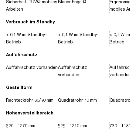
Sicherheit, TÜV© mobiles
Blauer Engel©
Ergonomie, 
Arbeiten
mobiles Arbe
Verbrauch im Standby
< 0,1 W im Standby-
< 0,1 W im Standby-
< 0,1 W im S
Betrieb
Betrieb
Betrieb
Auffahrschutz
Auffahrschutz vorhanden
Auffahrschutz
Auffahrschu
vorhanden
vorhanden
Gestellform
Rechteckrohr 80/50 mm
Quadratrohr 70 mm
Quadratrohr
Höhenverstellbereich
620 - 1270 mm
525 - 1210 mm
730 - 1180 