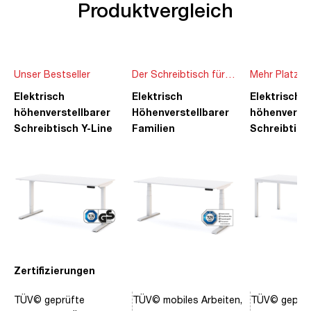
Produktvergleich
Unser Bestseller
Der Schreibtisch für
Mehr Platz f
die ganze Familie
Ideen
Elektrisch
Elektrisch
Elektrisch
höhenverstellbarer
Höhenverstellbarer
höhenverste
Schreibtisch Y-Line
Familien
Schreibtisc
Schreibtisch Pitino
Piacetta
Zertifizierungen
TÜV© geprüfte
TÜV© mobiles Arbeiten,
TÜV© geprüf