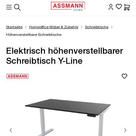
alt springen
Waren
Startseite
Homeoffice Möbel & Zubehör
Schreibtische
Höhenverstellbare Schreibtische
Elektrisch höhenverstellbarer
Schreibtisch Y-Line
Bildergalerie überspringen
Öffne Zoom-Modal