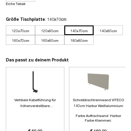
Eiche Tabak
auswählen
Größe Tischplatte
: 140x70cm
120x70cm
120x80cm
140x70cm
140x80cm
160x70cm
160x80cm
180x80cm
Das passt zu deinem Produkt
Vertikale Kabelführung für
Schreibtischtrennwand VITECO
höhenverstellbare
140cm Harbor Weißaluminium
Schreibtische
Farbe Auftischwand:
Harbor
Farbe Klemmen:
Weißaluminium
Länge:
1400mm
€ 69,00
€ 169,00