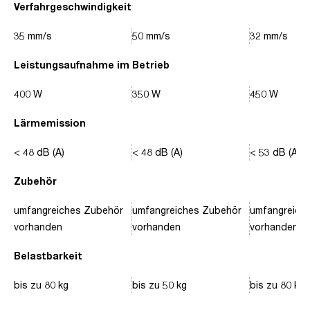
Verfahrgeschwindigkeit
35 mm/s
50 mm/s
32 mm/s
Leistungsaufnahme im Betrieb
400 W
350 W
450 W
Lärmemission
< 48 dB (A)
< 48 dB (A)
< 53 dB (A)
Zubehör
umfangreiches Zubehör
umfangreiches Zubehör
umfangreich
vorhanden
vorhanden
vorhanden
Belastbarkeit
bis zu 80 kg
bis zu 50 kg
bis zu 80 kg