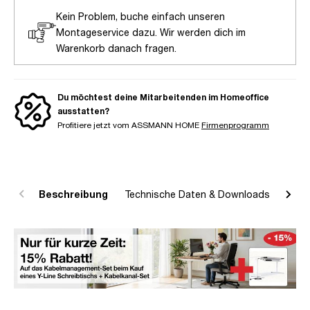
Kein Problem, buche einfach unseren
Montageservice dazu. Wir werden dich im
Warenkorb danach fragen.
Du möchtest deine Mitarbeitenden im Homeoffice
ausstatten?
Profitiere jetzt vom ASSMANN HOME
Firmenprogramm
Beschreibung
Technische Daten & Downloads
R