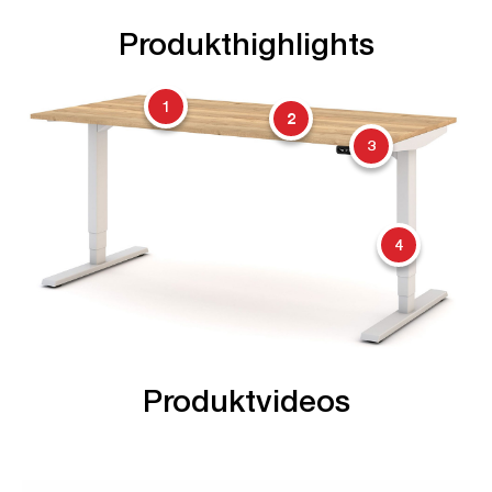
Produkthighlights
1
2
3
4
Produktvideos