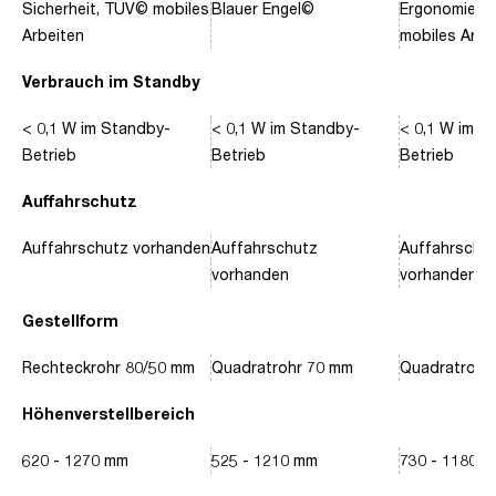
Sicherheit, TÜV© mobiles
Blauer Engel©
Ergonomie, 
Arbeiten
mobiles Arbe
Verbrauch im Standby
< 0,1 W im Standby-
< 0,1 W im Standby-
< 0,1 W im S
Betrieb
Betrieb
Betrieb
Auffahrschutz
Auffahrschutz vorhanden
Auffahrschutz
Auffahrschu
vorhanden
vorhanden
Gestellform
Rechteckrohr 80/50 mm
Quadratrohr 70 mm
Quadratrohr
Höhenverstellbereich
620 - 1270 mm
525 - 1210 mm
730 - 1180 