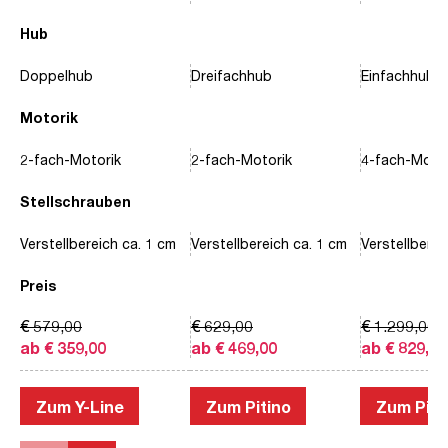
Hub
Doppelhub
Dreifachhub
Einfachhub
Motorik
2-fach-Motorik
2-fach-Motorik
4-fach-Motor
Stellschrauben
Verstellbereich ca. 1 cm
Verstellbereich ca. 1 cm
Verstellberei
Preis
€ 579,00
€ 629,00
€ 1.299,00
ab € 359,00
ab € 469,00
ab € 829,00
Zum Y-Line
Zum Pitino
Zum Piac