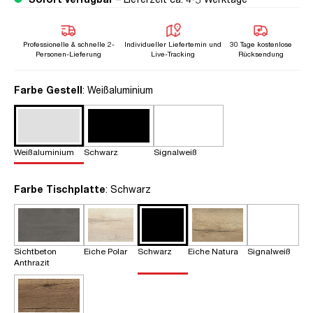
Professionelle & schnelle 2-
Individueller Liefertemin und
30 Tage kostenlose
Personen-Lieferung
Live-Tracking
Rücksendung
auswählen
Farbe Gestell
: Weißaluminium
Weißaluminium
Schwarz
Signalweiß
auswählen
Farbe Tischplatte
: Schwarz
Sichtbeton
Eiche Polar
Schwarz
Eiche Natura
Signalweiß
Anthrazit