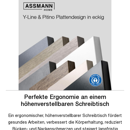
Slider überspringen
Slider überspringen
Perfekte Ergonomie an einem
höhenverstellbaren Schreibtisch
Ein ergonomischer, höhenverstellbarer Schreibtisch fördert
gesundes Arbeiten, verbessert die Körperhaltung, reduziert
Rücken- und Nackenschmerzen und steigert langfristig