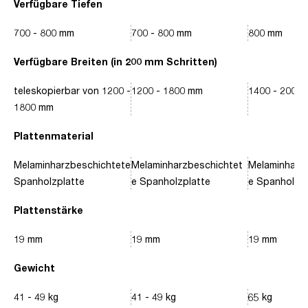
Verfügbare Tiefen
700 - 800 mm
700 - 800 mm
800 mm
Verfügbare Breiten (in 200 mm Schritten)
teleskopierbar von 1200 -
1200 - 1800 mm
1400 - 2000
1800 mm
Plattenmaterial
Melaminharzbeschichtete
Melaminharzbeschichtet
Melaminharz
Spanholzplatte
e Spanholzplatte
e Spanholzpl
Plattenstärke
19 mm
19 mm
19 mm
Gewicht
41 - 49 kg
41 - 49 kg
65 kg