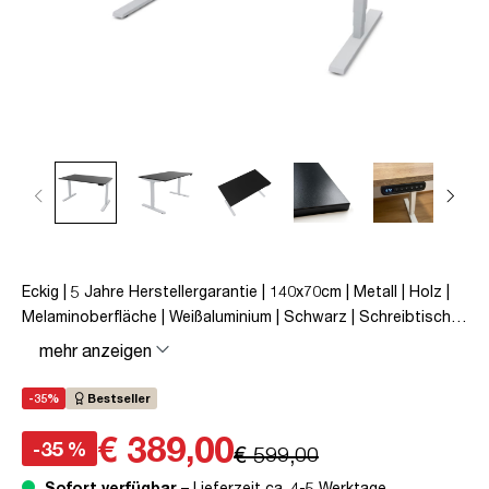
Eckig | 5 Jahre Herstellergarantie | 140x70cm | Metall | Holz |
Melaminoberfläche | Weißaluminium | Schwarz | Schreibtisch |
höhenverstellbar | unmontiert | Y-Line | bis zu 80 kg |
mehr anzeigen
Steckertyp C | Schwarz | TÜV© mobiles Arbeiten | Kollisions-
Schutz | Elektrisch höhenverstellbar | Kindersicherung
-35%
Bestseller
€ 389,00
-35 %
€ 599,00
Sofort verfügbar
– Lieferzeit ca. 4-5 Werktage