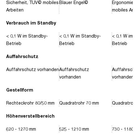
Sicherheit, TÜV© mobiles
Blauer Engel©
Ergonomie, 
Arbeiten
mobiles Arbe
Verbrauch im Standby
< 0,1 W im Standby-
< 0,1 W im Standby-
< 0,1 W im S
Betrieb
Betrieb
Betrieb
Auffahrschutz
Auffahrschutz vorhanden
Auffahrschutz
Auffahrschu
vorhanden
vorhanden
Gestellform
Rechteckrohr 80/50 mm
Quadratrohr 70 mm
Quadratrohr
Höhenverstellbereich
620 - 1270 mm
525 - 1210 mm
730 - 1180 