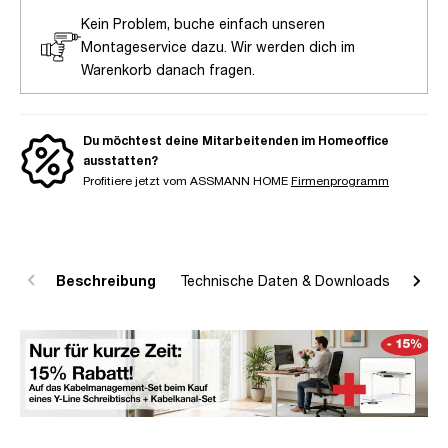
Kein Problem, buche einfach unseren
Montageservice dazu. Wir werden dich im
Warenkorb danach fragen.
Du möchtest deine Mitarbeitenden im Homeoffice
ausstatten?
Profitiere jetzt vom ASSMANN HOME
Firmenprogramm
Beschreibung
Technische Daten & Downloads
R