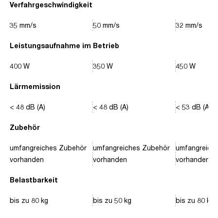
Verfahrgeschwindigkeit
35 mm/s
50 mm/s
32 mm/s
Leistungsaufnahme im Betrieb
400 W
350 W
450 W
Lärmemission
< 48 dB (A)
< 48 dB (A)
< 53 dB (A)
Zubehör
umfangreiches Zubehör
umfangreiches Zubehör
umfangreich
vorhanden
vorhanden
vorhanden
Belastbarkeit
bis zu 80 kg
bis zu 50 kg
bis zu 80 kg