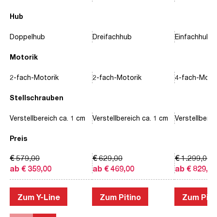
Hub
Doppelhub
Dreifachhub
Einfachhub
Motorik
2-fach-Motorik
2-fach-Motorik
4-fach-Motor
Stellschrauben
Verstellbereich ca. 1 cm
Verstellbereich ca. 1 cm
Verstellberei
Preis
€ 579,00
€ 629,00
€ 1.299,00
ab € 359,00
ab € 469,00
ab € 829,00
Zum Y-Line
Zum Pitino
Zum Piac