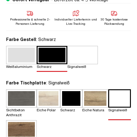
Professionelle & schnelle 2-
Individueller Liefertemin und
30 Tage kostenlose
Personen-Lieferung
Live-Tracking
Rücksendung
auswählen
Farbe Gestell
: Schwarz
Weißaluminium
Schwarz
Signalweiß
auswählen
Farbe Tischplatte
: Signalweiß
Sichtbeton
Eiche Polar
Schwarz
Eiche Natura
Signalweiß
Anthrazit