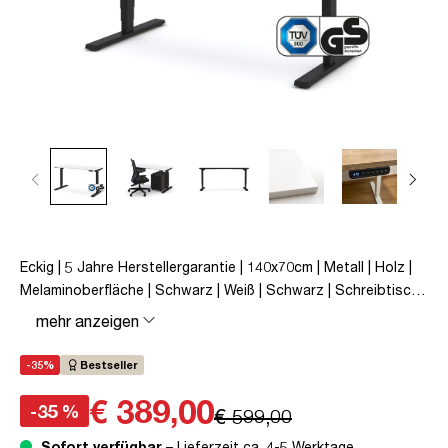
Eckig | 5 Jahre Herstellergarantie | 140x70cm | Metall | Holz |
Melaminoberfläche | Schwarz | Weiß | Schwarz | Schreibtisch |
höhenverstellbar | unmontiert | Y-Line | bis zu 80 kg |
mehr anzeigen
Steckertyp C | Signalweiß | TÜV© mobiles Arbeiten |
Kollisions-Schutz | Elektrisch höhenverstellbar |
-35%
Bestseller
Kindersicherung
€ 389,00
-35 %
€ 599,00
Sofort verfügbar
– Lieferzeit ca. 4-5 Werktage