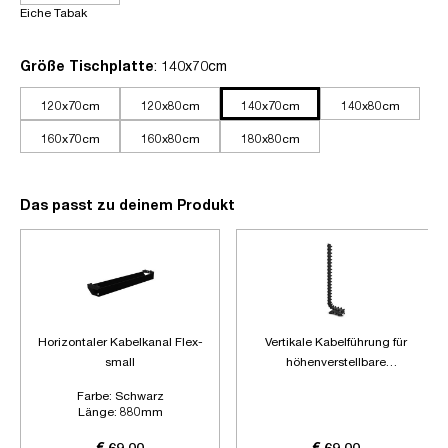
Eiche Tabak
auswählen
Größe Tischplatte
: 140x70cm
120x70cm
120x80cm
140x70cm
140x80cm
160x70cm
160x80cm
180x80cm
Das passt zu deinem Produkt
Horizontaler Kabelkanal Flex-
Vertikale Kabelführung für
small
höhenverstellbare
Schreibtische
Farbe:
Schwarz
Länge:
880mm
Zubehör:
Ohne Zubehör
€ 69,00
€ 69,00