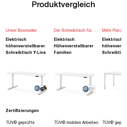
Produktvergleich
Unser Bestseller
Der Schreibtisch für
Mehr Platz f
die ganze Familie
Ideen
Elektrisch
Elektrisch
Elektrisch
höhenverstellbarer
Höhenverstellbarer
höhenverste
Schreibtisch Y-Line
Familien
Schreibtisc
Schreibtisch Pitino
Piacetta
Zertifizierungen
TÜV© geprüfte
TÜV© mobiles Arbeiten,
TÜV© geprüf