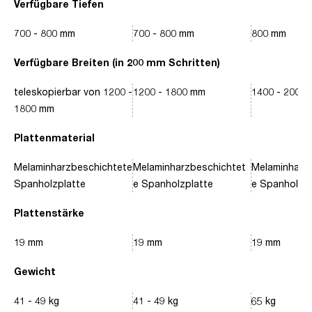
Verfügbare Tiefen
700 - 800 mm
700 - 800 mm
800 mm
Verfügbare Breiten (in 200 mm Schritten)
teleskopierbar von 1200 -
1200 - 1800 mm
1400 - 2000
1800 mm
Plattenmaterial
Melaminharzbeschichtete
Melaminharzbeschichtet
Melaminharz
Spanholzplatte
e Spanholzplatte
e Spanholzpl
Plattenstärke
19 mm
19 mm
19 mm
Gewicht
41 - 49 kg
41 - 49 kg
65 kg