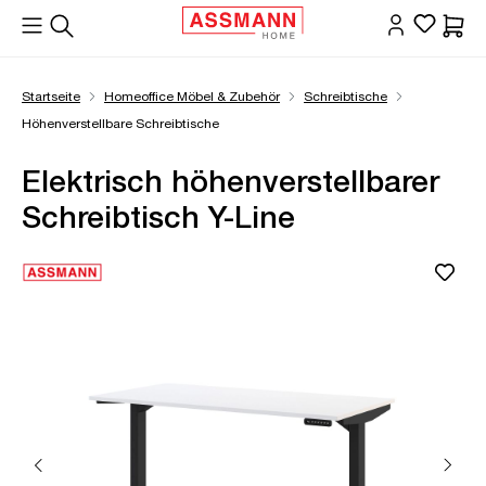
alt springen
Waren
Startseite
Homeoffice Möbel & Zubehör
Schreibtische
Höhenverstellbare Schreibtische
Elektrisch höhenverstellbarer
Schreibtisch Y-Line
Bildergalerie überspringen
Öffne Zoom-Modal