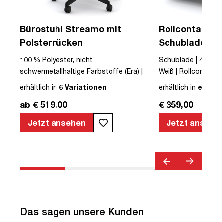
Bürostuhl Streamo mit
Rollcontainer 
Polsterrücken
Schubladen a
mit Griffen un
100 % Polyester, nicht
Schublade | 4 | Hol
Zentralversch
 |
schwermetallhaltige Farbstoffe (Era) |
Weiß | Rollcontainer 
Textil | Schwarz | Schwarz | Drehstuhl |
Griff | mit Schublad
erhältlich in
6 Variationen
erhältlich in
einer 
mit Rollen | Polsterrücken | montiert |
Pontis | TÜV© geprü
ab € 519,00
€ 359,00
s |
Streamo | bis zu 120 kg | TÜV©
TÜV© mobiles Arbei
geprüfte Sicherheit | TÜV© geprüfte
Jetzt ansehen
Jetzt ansehe
Ergonomie | Quality Office© | TÜV©
Emissions geprüft | Höhenverstellbar |
Verstellbare Armlehnen | Belastbar bis
120kg | Verstellbare Rückenlehne |
Lordosenstütze
Das sagen unsere Kunden