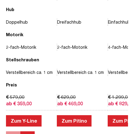
Hub
Doppelhub
Dreifachhub
Einfachhub
Motorik
2-fach-Motorik
2-fach-Motorik
4-fach-Motor
Stellschrauben
Verstellbereich ca. 1 cm
Verstellbereich ca. 1 cm
Verstellberei
Preis
€ 579,00
€ 629,00
€ 1.299,00
ab € 359,00
ab € 469,00
ab € 829,00
Zum Y-Line
Zum Pitino
Zum Piac