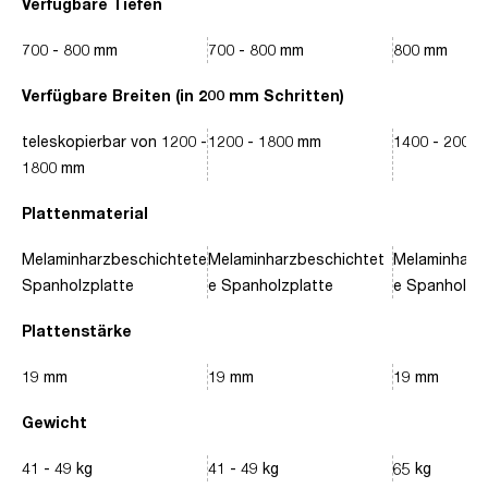
Verfügbare Tiefen
700 - 800 mm
700 - 800 mm
800 mm
Verfügbare Breiten (in 200 mm Schritten)
teleskopierbar von 1200 -
1200 - 1800 mm
1400 - 2000
1800 mm
Plattenmaterial
Melaminharzbeschichtete
Melaminharzbeschichtet
Melaminharz
Spanholzplatte
e Spanholzplatte
e Spanholzpl
Plattenstärke
19 mm
19 mm
19 mm
Gewicht
41 - 49 kg
41 - 49 kg
65 kg