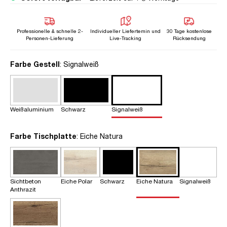
Professionelle & schnelle 2-
Individueller Liefertemin und
30 Tage kostenlose
Personen-Lieferung
Live-Tracking
Rücksendung
auswählen
Farbe Gestell
: Signalweiß
Weißaluminium
Schwarz
Signalweiß
auswählen
Farbe Tischplatte
: Eiche Natura
Sichtbeton
Eiche Polar
Schwarz
Eiche Natura
Signalweiß
Anthrazit