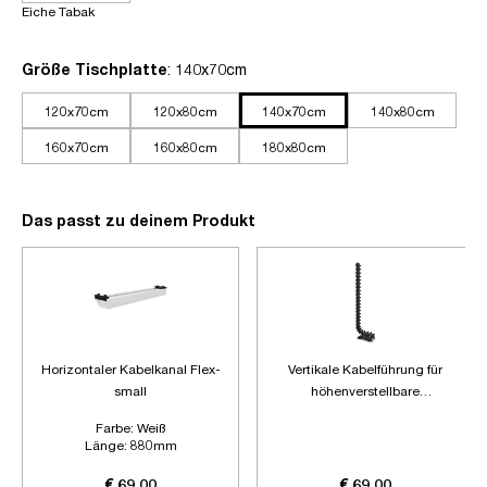
Eiche Tabak
auswählen
Größe Tischplatte
: 140x70cm
120x70cm
120x80cm
140x70cm
140x80cm
160x70cm
160x80cm
180x80cm
Das passt zu deinem Produkt
Horizontaler Kabelkanal Flex-
Vertikale Kabelführung für
small
höhenverstellbare
Schreibtische
Farbe:
Weiß
Länge:
880mm
Zubehör:
Ohne Zubehör
€ 69,00
€ 69,00