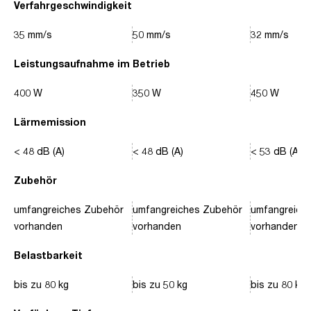
Verfahrgeschwindigkeit
35 mm/s
50 mm/s
32 mm/s
Leistungsaufnahme im Betrieb
400 W
350 W
450 W
Lärmemission
< 48 dB (A)
< 48 dB (A)
< 53 dB (A)
Zubehör
umfangreiches Zubehör
umfangreiches Zubehör
umfangreich
vorhanden
vorhanden
vorhanden
Belastbarkeit
bis zu 80 kg
bis zu 50 kg
bis zu 80 kg