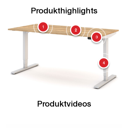
Produkthighlights
1
2
3
4
Produktvideos