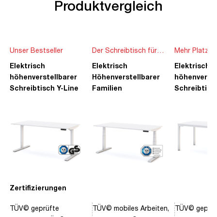
Produktvergleich
Unser Bestseller
Der Schreibtisch für
Mehr Platz f
die ganze Familie
Ideen
Elektrisch
Elektrisch
Elektrisch
höhenverstellbarer
Höhenverstellbarer
höhenverste
Schreibtisch Y-Line
Familien
Schreibtisc
Schreibtisch Pitino
Piacetta
Zertifizierungen
TÜV© geprüfte
TÜV© mobiles Arbeiten,
TÜV© geprüf