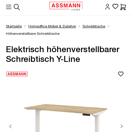
alt springen
Waren
Startseite
Homeoffice Möbel & Zubehör
Schreibtische
Höhenverstellbare Schreibtische
Elektrisch höhenverstellbarer
Schreibtisch Y-Line
Bildergalerie überspringen
Öffne Zoom-Modal