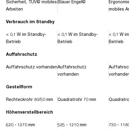
Sicherheit, TÜV© mobiles
Blauer Engel©
Ergonomie, 
Arbeiten
mobiles Arbe
Verbrauch im Standby
< 0,1 W im Standby-
< 0,1 W im Standby-
< 0,1 W im S
Betrieb
Betrieb
Betrieb
Auffahrschutz
Auffahrschutz vorhanden
Auffahrschutz
Auffahrschu
vorhanden
vorhanden
Gestellform
Rechteckrohr 80/50 mm
Quadratrohr 70 mm
Quadratrohr
Höhenverstellbereich
620 - 1270 mm
525 - 1210 mm
730 - 1180 