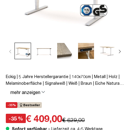
Eckig | 5 Jahre Herstellergarantie | 140x70cm | Metall | Holz |
Melaminoberfläche | Signalweiß | Weiß | Braun | Eiche Natura |
Schreibtisch | höhenverstellbar | unmontiert | Y-Line | bis zu
mehr anzeigen
80 kg | Steckertyp C | Eiche Natura | TÜV© mobiles Arbeiten |
Kollisions-Schutz | Elektrisch höhenverstellbar |
-35%
Bestseller
Kindersicherung
€ 409,00
-35 %
€ 629,00
Sofort verfügbar
– Lieferzeit ca. 4-5 Werktage