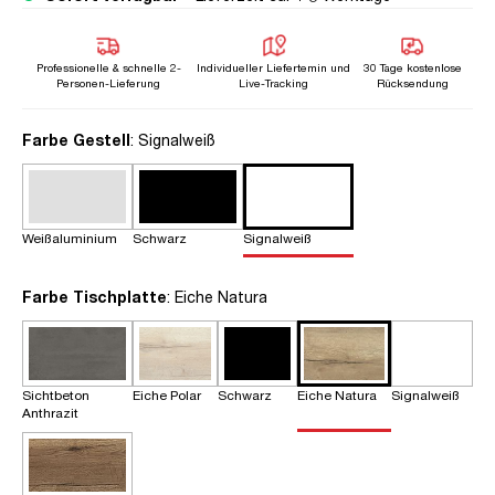
Professionelle & schnelle 2-
Individueller Liefertemin und
30 Tage kostenlose
Personen-Lieferung
Live-Tracking
Rücksendung
auswählen
Farbe Gestell
: Signalweiß
Weißaluminium
Schwarz
Signalweiß
auswählen
Farbe Tischplatte
: Eiche Natura
Sichtbeton
Eiche Polar
Schwarz
Eiche Natura
Signalweiß
Anthrazit