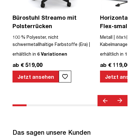
Bürostuhl Streamo mit
Horizontaler 
Polsterrücken
Flex-small + V
Kabelführung 
USB
100 % Polyester, nicht
Metall | 88x16x10cm
Steckdose
schwermetallhaltige Farbstoffe (Era) |
Kabelmanagement-Se
Textil | Schwarz | Schwarz | Drehstuhl |
erhältlich in
6 Variationen
erhältlich in
12 Var
mit Rollen | Polsterrücken | montiert |
ab € 519,00
ab € 119,00
Streamo | bis zu 120 kg | TÜV©
geprüfte Sicherheit | TÜV© geprüfte
Jetzt ansehen
Jetzt ansehe
Ergonomie | Quality Office© | TÜV©
Emissions geprüft | Höhenverstellbar |
Verstellbare Armlehnen | Belastbar bis
120kg | Verstellbare Rückenlehne |
Lordosenstütze
Das sagen unsere Kunden