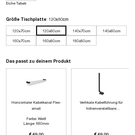
Eiche Tabak
auswählen
Größe Tischplatte
: 120x80cm
120x70cm
120x80cm
140x70cm
140x80cm
160x70cm
160x80cm
180x80cm
Das passt zu deinem Produkt
Horizontaler Kabelkanal Flex-
Vertikale Kabelführung für
small
höhenverstellbare
Schreibtische
Farbe:
Weiß
Länge:
880mm
Zubehör:
Ohne Zubehör
€ 69,00
€ 69,00