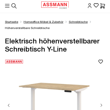
alt springen
Waren
Startseite
Homeoffice Möbel & Zubehör
Schreibtische
Höhenverstellbare Schreibtische
Elektrisch höhenverstellbarer
Schreibtisch Y-Line
Bildergalerie überspringen
Öffne Zoom-Modal