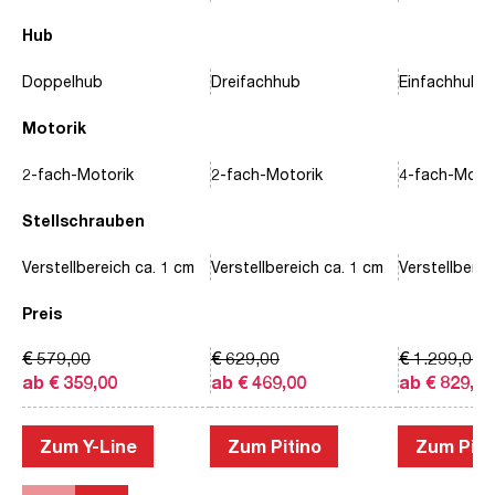
Hub
Doppelhub
Dreifachhub
Einfachhub
Motorik
2-fach-Motorik
2-fach-Motorik
4-fach-Motor
Stellschrauben
Verstellbereich ca. 1 cm
Verstellbereich ca. 1 cm
Verstellberei
Preis
€ 579,00
€ 629,00
€ 1.299,00
ab € 359,00
ab € 469,00
ab € 829,00
Zum Y-Line
Zum Pitino
Zum Piac