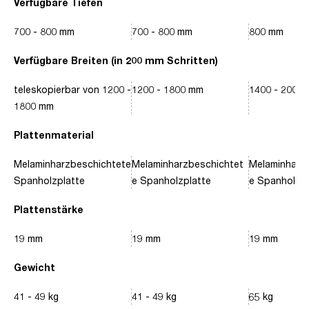
Verfügbare Tiefen
700 - 800 mm
700 - 800 mm
800 mm
Verfügbare Breiten (in 200 mm Schritten)
teleskopierbar von 1200 -
1200 - 1800 mm
1400 - 2000
1800 mm
Plattenmaterial
Melaminharzbeschichtete
Melaminharzbeschichtet
Melaminharz
Spanholzplatte
e Spanholzplatte
e Spanholzpl
Plattenstärke
19 mm
19 mm
19 mm
Gewicht
41 - 49 kg
41 - 49 kg
65 kg