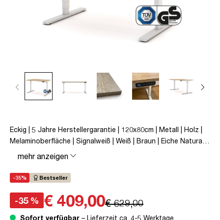
Eckig | 5 Jahre Herstellergarantie | 120x80cm | Metall | Holz |
Melaminoberfläche | Signalweiß | Weiß | Braun | Eiche Natura |
Schreibtisch | höhenverstellbar | unmontiert | Y-Line | bis zu
mehr anzeigen
80 kg | Steckertyp C | Eiche Natura | TÜV© mobiles Arbeiten |
Kollisions-Schutz | Elektrisch höhenverstellbar |
-35%
Bestseller
Kindersicherung
€ 409,00
-35 %
€ 629,00
Sofort verfügbar
– Lieferzeit ca. 4-5 Werktage