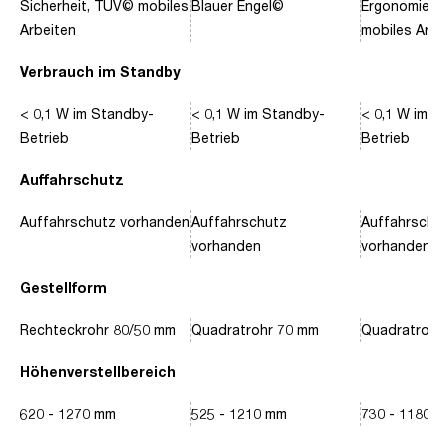
Sicherheit, TÜV© mobiles
Blauer Engel©
Ergonomie, 
Arbeiten
mobiles Arbe
Verbrauch im Standby
< 0,1 W im Standby-
< 0,1 W im Standby-
< 0,1 W im S
Betrieb
Betrieb
Betrieb
Auffahrschutz
Auffahrschutz vorhanden
Auffahrschutz
Auffahrschu
vorhanden
vorhanden
Gestellform
Rechteckrohr 80/50 mm
Quadratrohr 70 mm
Quadratrohr
Höhenverstellbereich
620 - 1270 mm
525 - 1210 mm
730 - 1180 