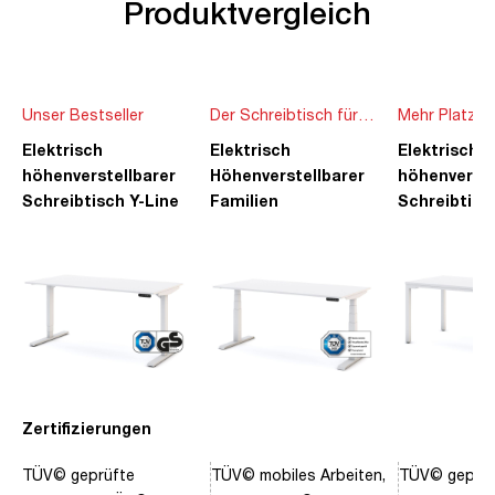
Produktvergleich
Unser Bestseller
Der Schreibtisch für
Mehr Platz f
die ganze Familie
Ideen
Elektrisch
Elektrisch
Elektrisch
höhenverstellbarer
Höhenverstellbarer
höhenverste
Schreibtisch Y-Line
Familien
Schreibtisc
Schreibtisch Pitino
Piacetta
Zertifizierungen
TÜV© geprüfte
TÜV© mobiles Arbeiten,
TÜV© geprüf