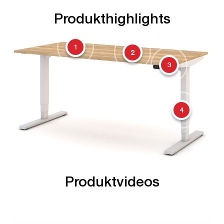
Produkthighlights
1
2
3
4
Produktvideos