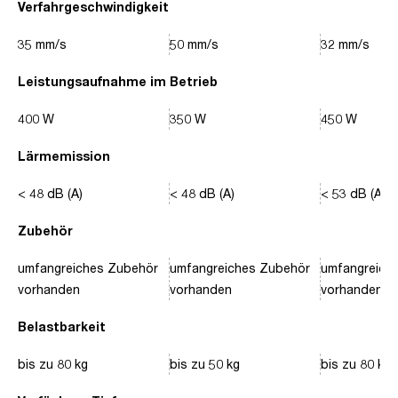
Verfahrgeschwindigkeit
35 mm/s
50 mm/s
32 mm/s
Leistungsaufnahme im Betrieb
400 W
350 W
450 W
Lärmemission
< 48 dB (A)
< 48 dB (A)
< 53 dB (A)
Zubehör
umfangreiches Zubehör
umfangreiches Zubehör
umfangreich
vorhanden
vorhanden
vorhanden
Belastbarkeit
bis zu 80 kg
bis zu 50 kg
bis zu 80 kg