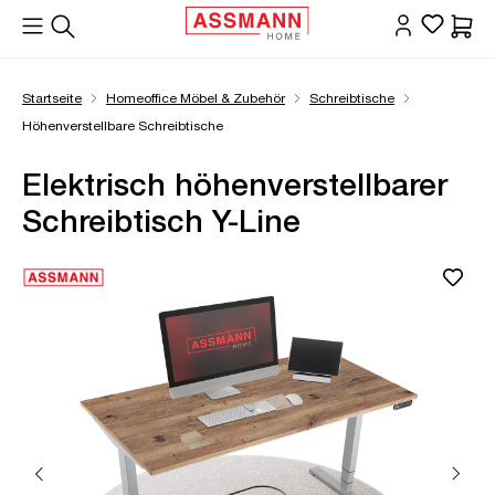
alt springen
Waren
Startseite
Homeoffice Möbel & Zubehör
Schreibtische
Höhenverstellbare Schreibtische
Elektrisch höhenverstellbarer
Schreibtisch Y-Line
Bildergalerie überspringen
Öffne Zoom-Modal