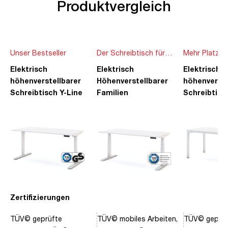
Produktvergleich
Unser Bestseller
Der Schreibtisch für
Mehr Platz f
die ganze Familie
Ideen
Elektrisch
Elektrisch
Elektrisch
höhenverstellbarer
Höhenverstellbarer
höhenverste
Schreibtisch Y-Line
Familien
Schreibtisc
Schreibtisch Pitino
Piacetta
Zertifizierungen
TÜV© geprüfte
TÜV© mobiles Arbeiten,
TÜV© geprüf