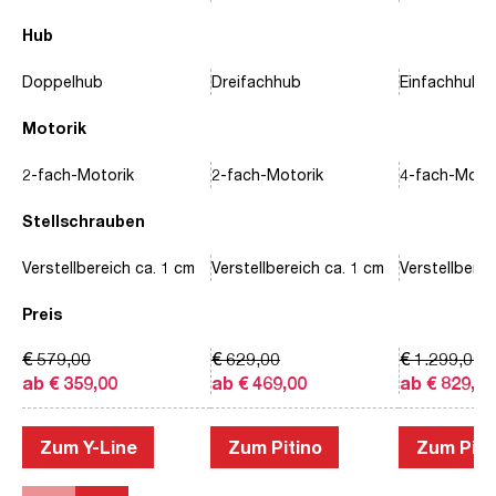
Hub
Doppelhub
Dreifachhub
Einfachhub
Motorik
2-fach-Motorik
2-fach-Motorik
4-fach-Motor
Stellschrauben
Verstellbereich ca. 1 cm
Verstellbereich ca. 1 cm
Verstellberei
Preis
€ 579,00
€ 629,00
€ 1.299,00
ab € 359,00
ab € 469,00
ab € 829,00
Zum Y-Line
Zum Pitino
Zum Piac