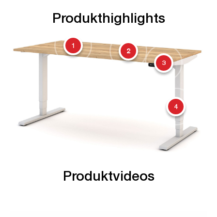
Produkthighlights
1
2
3
4
Produktvideos