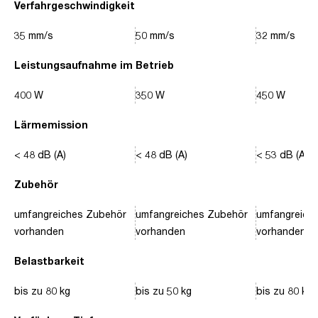
Verfahrgeschwindigkeit
35 mm/s
50 mm/s
32 mm/s
Leistungsaufnahme im Betrieb
400 W
350 W
450 W
Lärmemission
< 48 dB (A)
< 48 dB (A)
< 53 dB (A)
Zubehör
umfangreiches Zubehör
umfangreiches Zubehör
umfangreich
vorhanden
vorhanden
vorhanden
Belastbarkeit
bis zu 80 kg
bis zu 50 kg
bis zu 80 kg