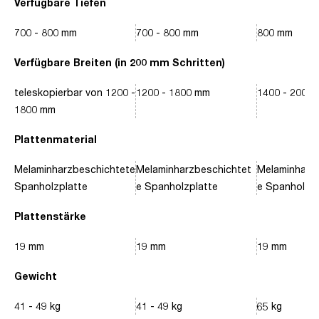
Verfügbare Tiefen
700 - 800 mm
700 - 800 mm
800 mm
Verfügbare Breiten (in 200 mm Schritten)
teleskopierbar von 1200 -
1200 - 1800 mm
1400 - 2000
1800 mm
Plattenmaterial
Melaminharzbeschichtete
Melaminharzbeschichtet
Melaminharz
Spanholzplatte
e Spanholzplatte
e Spanholzpl
Plattenstärke
19 mm
19 mm
19 mm
Gewicht
41 - 49 kg
41 - 49 kg
65 kg