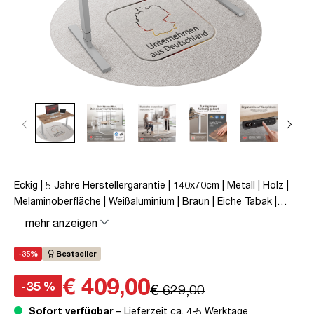
Eckig | 5 Jahre Herstellergarantie | 140x70cm | Metall | Holz |
Melaminoberfläche | Weißaluminium | Braun | Eiche Tabak |
Schreibtisch | höhenverstellbar | unmontiert | Y-Line | bis zu
mehr anzeigen
80 kg | Steckertyp C | Eiche Tabak | TÜV© mobiles Arbeiten |
Kollisions-Schutz | Elektrisch höhenverstellbar |
-35%
Bestseller
Kindersicherung
€ 409,00
-35 %
€ 629,00
Sofort verfügbar
– Lieferzeit ca. 4-5 Werktage