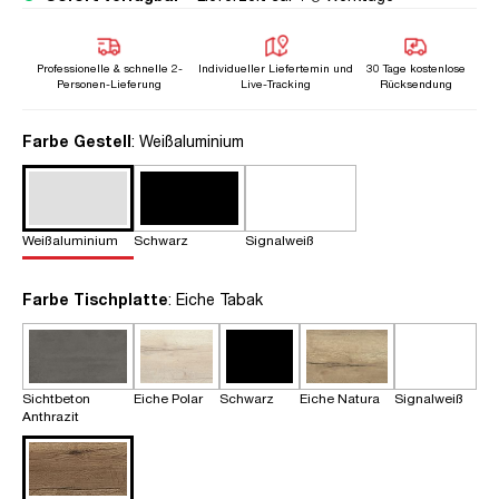
Professionelle & schnelle 2-
Individueller Liefertemin und
30 Tage kostenlose
Personen-Lieferung
Live-Tracking
Rücksendung
auswählen
Farbe Gestell
: Weißaluminium
Weißaluminium
Schwarz
Signalweiß
auswählen
Farbe Tischplatte
: Eiche Tabak
Sichtbeton
Eiche Polar
Schwarz
Eiche Natura
Signalweiß
Anthrazit