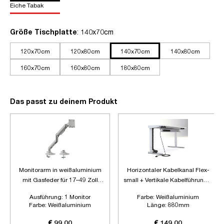
Eiche Tabak
auswählen
Größe Tischplatte
: 140x70cm
120x70cm
120x80cm
140x70cm
140x80cm
160x70cm
160x80cm
180x80cm
Das passt zu deinem Produkt
Monitorarm in weißaluminium
Horizontaler Kabelkanal Flex-
mit Gasfeder für 17–49 Zoll
small + Vertikale Kabelführung +
Monitore bis 20kg
6-fach Steckdose
Ausführung:
1 Monitor
Farbe:
Weißaluminium
Farbe:
Weißaluminium
Länge:
880mm
Zubehör:
Plus Vertikale
Kabelführung + 6-fach
€ 99,00
€ 149,00