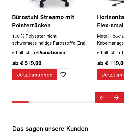
Bürostuhl Streamo mit
Horizontaler 
Polsterrücken
Flex-small + V
Kabelführung 
100 % Polyester, nicht
Metall | 88x16x10cm
Steckdose
 |
schwermetallhaltige Farbstoffe (Era) |
Kabelmanagement-Se
r |
Textil | Schwarz | Schwarz | Drehstuhl |
erhältlich in
6 Variationen
erhältlich in
12 Var
mit Rollen | Polsterrücken | montiert |
ab € 519,00
ab € 119,00
Streamo | bis zu 120 kg | TÜV©
geprüfte Sicherheit | TÜV© geprüfte
Jetzt ansehen
Jetzt ansehe
Ergonomie | Quality Office© | TÜV©
Emissions geprüft | Höhenverstellbar |
Verstellbare Armlehnen | Belastbar bis
120kg | Verstellbare Rückenlehne |
Lordosenstütze
Das sagen unsere Kunden