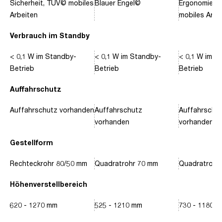
Sicherheit, TÜV© mobiles
Blauer Engel©
Ergonomie, 
Arbeiten
mobiles Arbe
Verbrauch im Standby
< 0,1 W im Standby-
< 0,1 W im Standby-
< 0,1 W im S
Betrieb
Betrieb
Betrieb
Auffahrschutz
Auffahrschutz vorhanden
Auffahrschutz
Auffahrschu
vorhanden
vorhanden
Gestellform
Rechteckrohr 80/50 mm
Quadratrohr 70 mm
Quadratrohr
Höhenverstellbereich
620 - 1270 mm
525 - 1210 mm
730 - 1180 