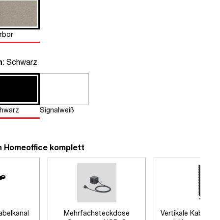
rbor
auswählen
n
: Schwarz
hwarz
Signalweiß
n Homeoffice komplett
abelkanal
Mehrfachsteckdose
Vertikale Kabelfüh