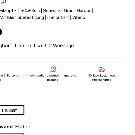
Filzoptik | 160x56cm | Schwarz | Grau | Harbor |
Mit Klemmbefestigung | unmontiert | Viteco
0
gbar
– Lieferzeit ca. 1-2 Werktage
lle 2-Personen-
Individueller Liefertemin und Live-
30 Tage kostenlose
g
Tracking
Rücksendung
n
m
1600mm
auswählen
hwand
: Harbor