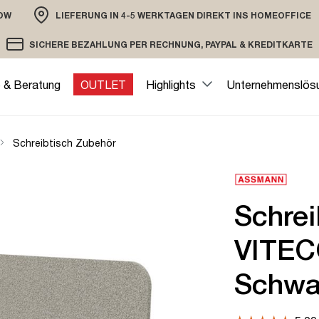
OW
LIEFERUNG IN 4-5 WERKTAGEN DIREKT INS HOMEOFFICE
ION
SICHERE BEZAHLUNG PER RECHNUNG, PAYPAL & KREDITKARTE
VERSAND PER DHL ODER SPEDITION
VERSCHLÜSSELTE ÜBERTRAGUNG
e & Beratung
OUTLET
Highlights
Unternehmenslös
Schreibtisch Zubehör
Schre
VITEC
Schwa