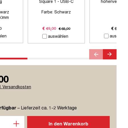
ig
Square 1 - USB-C
höhenverstell
Schreibtisc
warz
Farbe:
Schwarz
80mm
 Zubehör
0
€ 49,00
€ 69,00
€ 65,00
len
auswähle
auswählen
00
l. Versandkosten
rfügbar
– Lieferzeit ca. 1-2 Werktage
l: Gib den gewünschten Wert ein oder benutze die Schaltflächen u
In den Warenkorb