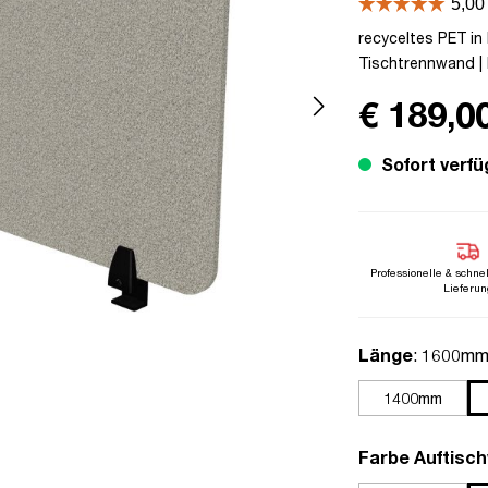
recyceltes PET in 
Tischtrennwand | 
€ 189,0
Sofort verfü
Professionelle & schne
Lieferun
auswähle
Länge
: 1600m
1400mm
Farbe Auftisc