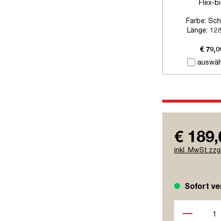
Flex-b
Farbe:
Sch
Länge:
12
Zubehör:
Ohne
€ 79,0
auswäh
€ 189,
inkl. MwSt.zzg
Sofort ve
Produkt Anzah