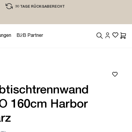
30 TAGE RÜCKGABERECHT
EINKAUFEN MIT VERTRAUEN
ungen
B2B Partner
Waren
ibtischtrennwand
O 160cm Harbor
rz