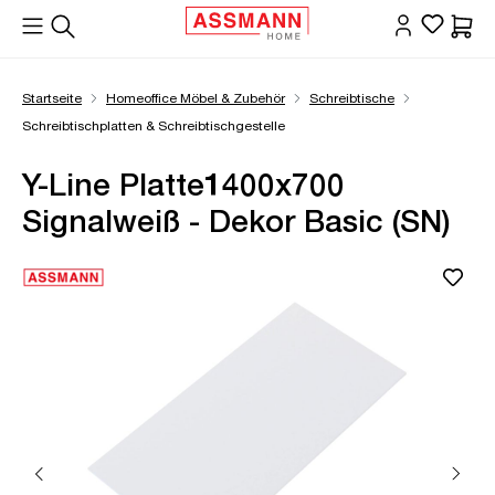
alt springen
Waren
Startseite
Homeoffice Möbel & Zubehör
Schreibtische
Schreibtischplatten & Schreibtischgestelle
Y-Line Platte1400x700
Signalweiß - Dekor Basic (SN)
Bildergalerie überspringen
Öffne Zoom-Modal