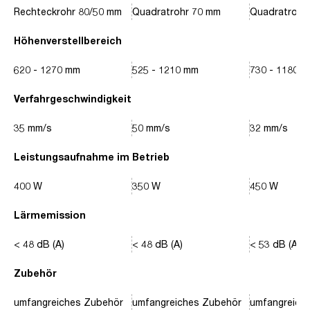
Rechteckrohr 80/50 mm
Quadratrohr 70 mm
Quadratrohr
Höhenverstellbereich
620 - 1270 mm
525 - 1210 mm
730 - 1180 
Verfahrgeschwindigkeit
35 mm/s
50 mm/s
32 mm/s
Leistungsaufnahme im Betrieb
400 W
350 W
450 W
Lärmemission
< 48 dB (A)
< 48 dB (A)
< 53 dB (A)
Zubehör
umfangreiches Zubehör
umfangreiches Zubehör
umfangreich