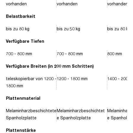
vorhanden
vorhanden
vorhanden
Belastbarkeit
bis zu 80 kg
bis zu 50 kg
bis zu 80 kg
Verfügbare Tiefen
700 - 800 mm
700 - 800 mm
800 mm
Verfügbare Breiten (in 200 mm Schritten)
teleskopierbar von 1200 -
1200 - 1800 mm
1400 - 2000
1800 mm
Plattenmaterial
Melaminharzbeschichtete
Melaminharzbeschichtet
Melaminharz
Spanholzplatte
e Spanholzplatte
e Spanholzpl
Plattenstärke