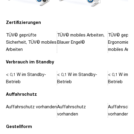
Zertifizierungen
TÜV© geprüfte
TÜV© mobiles Arbeiten,
TÜV© geprüf
Sicherheit, TÜV© mobiles
Blauer Engel©
Ergonomie, 
Arbeiten
mobiles Arbe
Verbrauch im Standby
< 0,1 W im Standby-
< 0,1 W im Standby-
< 0,1 W im S
Betrieb
Betrieb
Betrieb
Auffahrschutz
Auffahrschutz vorhanden
Auffahrschutz
Auffahrschu
vorhanden
vorhanden
Gestellform