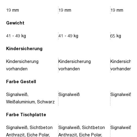
19 mm
19 mm
19 mm
Gewicht
41 - 49 kg
41 - 49 kg
65 kg
Kindersicherung
Kindersicherung
Kindersicherung
Kindersicher
vorhanden
vorhanden
vorhanden
Farbe Gestell
Signalweiß,
Signalweiß
Signalweiß, 
Weißaluminium, Schwarz
Farbe Tischplatte
Signalweiß, Sichtbeton
Signalweiß, Sichtbeton
Signalweiß, 
Anthrazit, Eiche Polar,
Anthrazit, Eiche Polar,