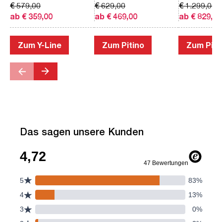
€ 579,00
€ 629,00
€ 1.299,00
ab € 359,00
ab € 469,00
ab € 829,00
Zum Y-Line
Zum Pitino
Zum Piac
Das sagen unsere Kunden