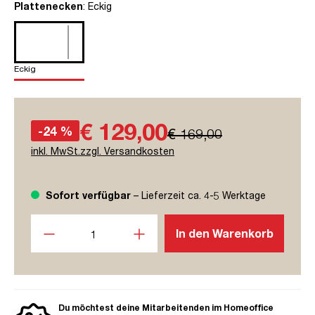
auswählen
Plattenecken
: Eckig
Eckig
€ 129,00
-24 %
€ 169,00
inkl. MwSt.zzgl. Versandkosten
Sofort verfügbar
– Lieferzeit ca. 4-5 Werktage
Produkt Anzahl: Gib den gewünschten Wert ein oder benutze
In den Warenkorb
Du möchtest deine Mitarbeitenden im Homeoffice