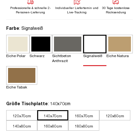
Professionelle & schnelle 2-
Individueller Liefertemin und
30 Tage kostenlose
Personen-Lieferung
Live-Tracking
Rücksendung
auswählen
Farbe
: Signalweiß
Eiche Polar
Schwarz
Sichtbeton
Signalweiß
Eiche Natura
Anthrazit
Eiche Tabak
auswählen
Größe Tischplatte
: 140x70cm
120x70cm
140x70cm
160x70cm
120x80cm
140x80cm
160x80cm
180x80cm