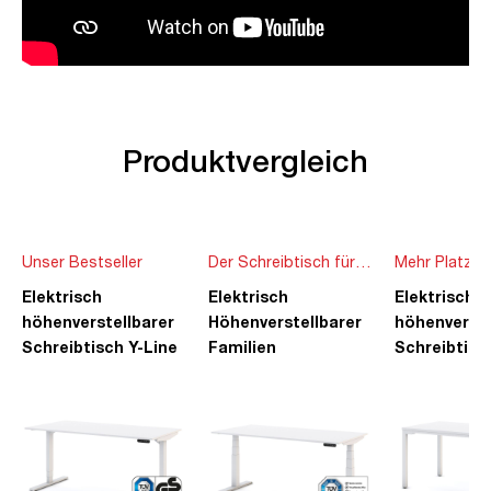
Produktvergleich
Unser Bestseller
Der Schreibtisch für
Mehr Platz f
die ganze Familie
Ideen
Elektrisch
Elektrisch
Elektrisch
höhenverstellbarer
Höhenverstellbarer
höhenverste
Schreibtisch Y-Line
Familien
Schreibtisc
Schreibtisch Pitino
Piacetta