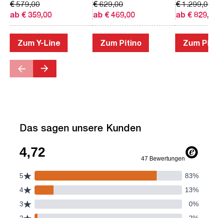
€ 579,00
€ 629,00
€ 1.299,00
ab € 359,00
ab € 469,00
ab € 829,00
Zum Y-Line
Zum Pitino
Zum Piac
Das sagen unsere Kunden