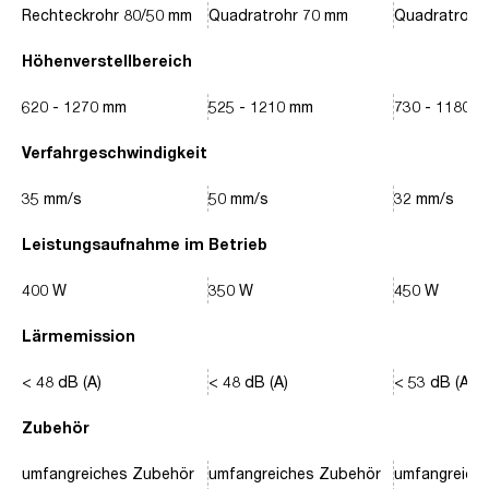
Rechteckrohr 80/50 mm
Quadratrohr 70 mm
Quadratrohr
Höhenverstellbereich
620 - 1270 mm
525 - 1210 mm
730 - 1180 
Verfahrgeschwindigkeit
35 mm/s
50 mm/s
32 mm/s
Leistungsaufnahme im Betrieb
400 W
350 W
450 W
Lärmemission
< 48 dB (A)
< 48 dB (A)
< 53 dB (A)
Zubehör
umfangreiches Zubehör
umfangreiches Zubehör
umfangreich