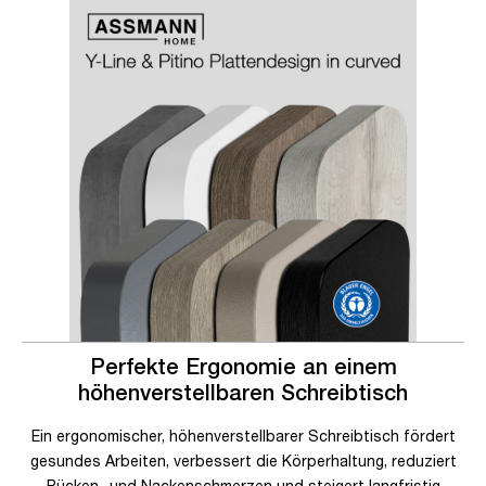
Slider überspringen
Slider überspringen
Perfekte Ergonomie an einem
höhenverstellbaren Schreibtisch
Ein ergonomischer, höhenverstellbarer Schreibtisch fördert
gesundes Arbeiten, verbessert die Körperhaltung, reduziert
Rücken- und Nackenschmerzen und steigert langfristig