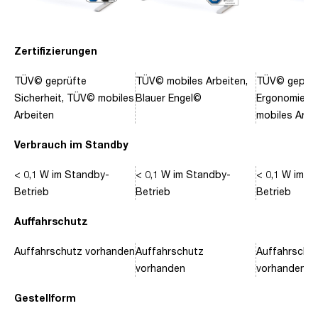
Zertifizierungen
TÜV© geprüfte
TÜV© mobiles Arbeiten,
TÜV© geprüf
Sicherheit, TÜV© mobiles
Blauer Engel©
Ergonomie, 
Arbeiten
mobiles Arbe
Verbrauch im Standby
< 0,1 W im Standby-
< 0,1 W im Standby-
< 0,1 W im S
Betrieb
Betrieb
Betrieb
Auffahrschutz
Auffahrschutz vorhanden
Auffahrschutz
Auffahrschu
vorhanden
vorhanden
Gestellform