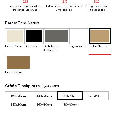
Professionelle & schnelle 2-
Individueller Liefertemin und
30 Tage kostenlose
Personen-Lieferung
Live-Tracking
Rücksendung
auswählen
Farbe
: Eiche Natura
Eiche Polar
Schwarz
Sichtbeton
Signalweiß
Eiche Natura
Anthrazit
Eiche Tabak
auswählen
Größe Tischplatte
: 160x70cm
120x70cm
140x70cm
160x70cm
120x80cm
140x80cm
160x80cm
180x80cm