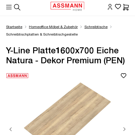
alt springen
Waren
Startseite
Homeoffice Möbel & Zubehör
Schreibtische
Schreibtischplatten & Schreibtischgestelle
Y-Line Platte1600x700 Eiche
Natura - Dekor Premium (PEN)
Bildergalerie überspringen
Öffne Zoom-Modal