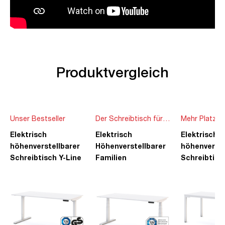
Produktvergleich
Unser Bestseller
Der Schreibtisch für
Mehr Platz f
die ganze Familie
Ideen
Elektrisch
Elektrisch
Elektrisch
höhenverstellbarer
Höhenverstellbarer
höhenverste
Schreibtisch Y-Line
Familien
Schreibtisc
Schreibtisch Pitino
Piacetta