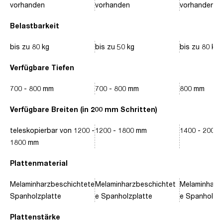
vorhanden
vorhanden
vorhanden
Belastbarkeit
bis zu 80 kg
bis zu 50 kg
bis zu 80 kg
Verfügbare Tiefen
700 - 800 mm
700 - 800 mm
800 mm
Verfügbare Breiten (in 200 mm Schritten)
teleskopierbar von 1200 -
1200 - 1800 mm
1400 - 2000
1800 mm
Plattenmaterial
Melaminharzbeschichtete
Melaminharzbeschichtet
Melaminharz
Spanholzplatte
e Spanholzplatte
e Spanholzpl
Plattenstärke