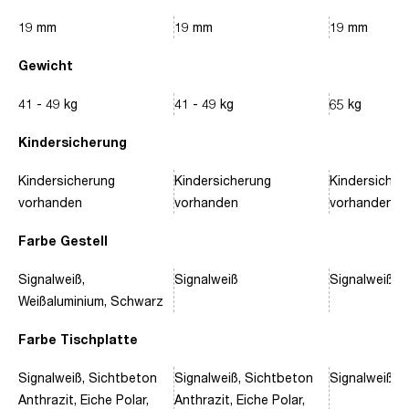
19 mm
19 mm
19 mm
Gewicht
41 - 49 kg
41 - 49 kg
65 kg
Kindersicherung
Kindersicherung
Kindersicherung
Kindersicher
vorhanden
vorhanden
vorhanden
Farbe Gestell
Signalweiß,
Signalweiß
Signalweiß, 
Weißaluminium, Schwarz
Farbe Tischplatte
Signalweiß, Sichtbeton
Signalweiß, Sichtbeton
Signalweiß, 
Anthrazit, Eiche Polar,
Anthrazit, Eiche Polar,