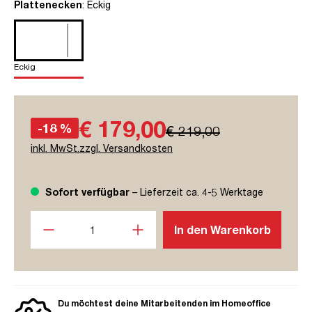
auswählen
Plattenecken
: Eckig
Eckig
€ 179,00
-18 %
€ 219,00
inkl. MwSt.zzgl. Versandkosten
Sofort verfügbar
– Lieferzeit ca. 4-5 Werktage
Produkt Anzahl: Gib den gewünschten Wert ein oder benutze
In den Warenkorb
Du möchtest deine Mitarbeitenden im Homeoffice