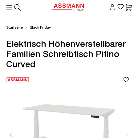
alt springen
Waren
Startseite
Black Friday
Elektrisch Höhenverstellbarer
Familien Schreibtisch Pitino
Curved
Bildergalerie überspringen
Öffne Zoom-Modal