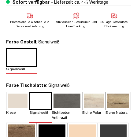
Sofort verfügbar
– Lieferzeit ca. 4-5 Werktage
Professionelle & schnelle 2-
Individueller Liefertemin und
30 Tage kostenlose
Personen-Lieferung
Live-Tracking
Rücksendung
auswählen
Farbe Gestell
: Signalweiß
Signalweiß
auswählen
Farbe Tischplatte
: Signalweiß
Kiesel
Signalweiß
Sichtbeton
Eiche Polar
Eiche Natura
Anthrazit