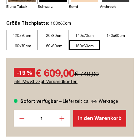
Eiche Tabak
Schwarz
Sand
Anthrazit
auswählen
Größe Tischplatte
: 180x80cm
120x70cm
120x80cm
140x70cm
140x80cm
160x70cm
160x80cm
180x80cm
€ 609,00
-19 %
€ 749,00
inkl. MwSt.zzgl. Versandkosten
Sofort verfügbar
– Lieferzeit ca. 4-5 Werktage
Produkt Anzahl: Gib den gewünschten Wert ein oder benutze
In den Warenkorb