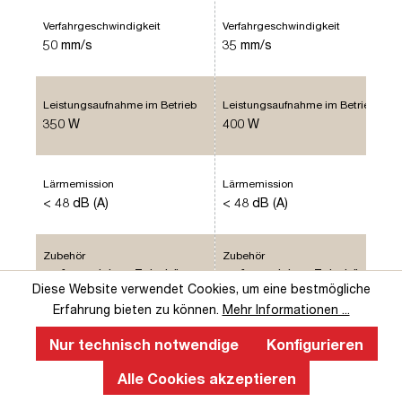
Verfahrgeschwindigkeit
Verfahrgeschwindigkeit
50 mm/s
35 mm/s
Leistungsaufnahme im Betrieb
Leistungsaufnahme im Betrieb
350 W
400 W
Lärmemission
Lärmemission
< 48 dB (A)
< 48 dB (A)
Zubehör
Zubehör
umfangreiches Zubehör
umfangreiches Zubehör
Diese Website verwendet Cookies, um eine bestmögliche
vorhanden
vorhanden
Erfahrung bieten zu können.
Mehr Informationen ...
Belastbarkeit
Belastbarkeit
Nur technisch notwendige
Konfigurieren
bis zu 50 kg
bis zu 80 kg
Alle Cookies akzeptieren