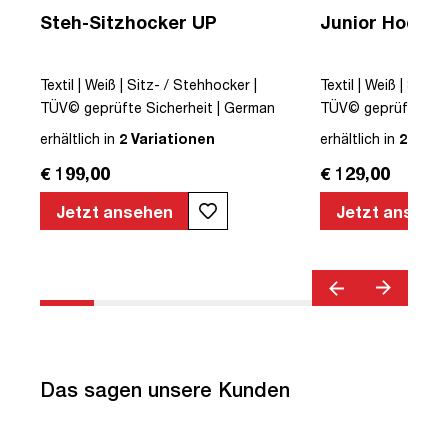
Steh-Sitzhocker UP
Junior Hocker
Textil | Weiß | Sitz- / Stehhocker |
Textil | Weiß | Sitz-
TÜV© geprüfte Sicherheit | German
TÜV© geprüfte Sic
Design Award© | Höhenverstellbar |
Design Award© | Hö
erhältlich in
2 Variationen
erhältlich in
2 Vari
Wippfunktion
Wippfunktion
€ 199,00
€ 129,00
ar
Jetzt ansehen
Jetzt ansehe
Das sagen unsere Kunden