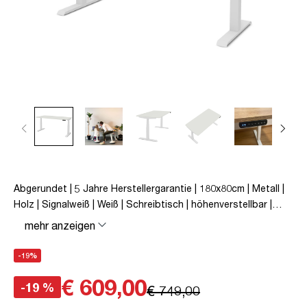
Abgerundet | 5 Jahre Herstellergarantie | 180x80cm | Metall |
Holz | Signalweiß | Weiß | Schreibtisch | höhenverstellbar |
unmontiert | Pitino Curved | bis zu 50 kg | Signalweiß | TÜV©
mehr anzeigen
geprüfte Ergonomie | TÜV© mobiles Arbeiten | Kollisions-
Schutz | Elektrisch höhenverstellbar | Familiengerecht |
-19%
Verriegelungsfunktion
€ 609,00
-19 %
€ 749,00