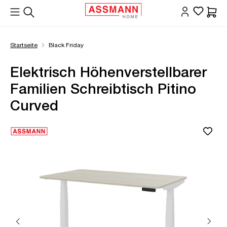
alt springen
Waren
Startseite
Black Friday
Elektrisch Höhenverstellbarer
Familien Schreibtisch Pitino
Curved
Bildergalerie überspringen
Öffne Zoom-Modal