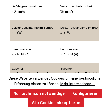
Verfahrgeschwindigkeit
Verfahrgeschwindigkeit
50 mm/s
35 mm/s
Leistungsaufnahme im Betrieb
Leistungsaufnahme im Betrieb
350 W
400 W
Lärmemission
Lärmemission
< 48 dB (A)
< 48 dB (A)
Zubehör
Zubehör
umfangreiches Zubehör
umfangreiches Zubehör
vorhanden
vorhanden
Diese Website verwendet Cookies, um eine bestmögliche
Erfahrung bieten zu können.
Mehr Informationen ...
Belastbarkeit
Belastbarkeit
Nur technisch notwendige
Konfigurieren
bis zu 50 kg
bis zu 80 kg
Alle Cookies akzeptieren