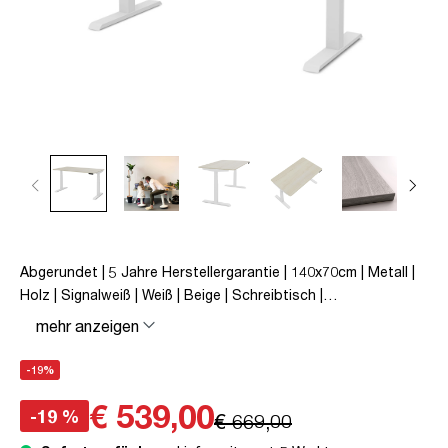
Abgerundet | 5 Jahre Herstellergarantie | 140x70cm | Metall |
Holz | Signalweiß | Weiß | Beige | Schreibtisch |
höhenverstellbar | unmontiert | Pitino Curved | bis zu 50 kg |
mehr anzeigen
Eiche Polar | TÜV© geprüfte Ergonomie | TÜV© mobiles
Arbeiten | Kollisions-Schutz | Elektrisch höhenverstellbar |
-19%
Familiengerecht | Verriegelungsfunktion
€ 539,00
-19 %
€ 669,00