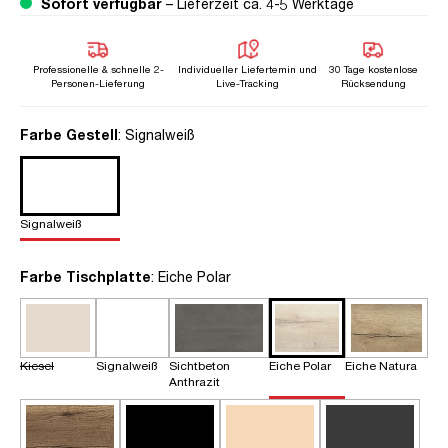
Sofort verfügbar
– Lieferzeit ca. 4-5 Werktage
Professionelle & schnelle 2-
Individueller Liefertemin und
30 Tage kostenlose
Personen-Lieferung
Live-Tracking
Rücksendung
auswählen
Farbe Gestell
: Signalweiß
Signalweiß
auswählen
Farbe Tischplatte
: Eiche Polar
Kiesel
Signalweiß
Sichtbeton
Eiche Polar
Eiche Natura
Anthrazit