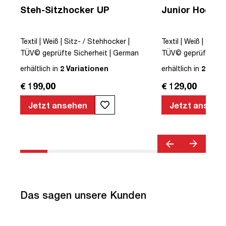
Steh-Sitzhocker UP
Junior Hocker
Textil | Weiß | Sitz- / Stehhocker |
Textil | Weiß | Sitz-
TÜV© geprüfte Sicherheit | German
TÜV© geprüfte Sic
Design Award© | Höhenverstellbar |
Design Award© | Hö
erhältlich in
2 Variationen
erhältlich in
2 Vari
Wippfunktion
Wippfunktion
€ 199,00
€ 129,00
ar
Jetzt ansehen
Jetzt ansehe
Das sagen unsere Kunden