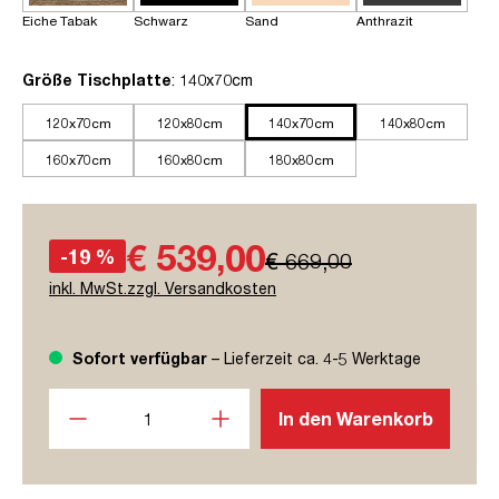
Eiche Tabak
Schwarz
Sand
Anthrazit
auswählen
Größe Tischplatte
: 140x70cm
120x70cm
120x80cm
140x70cm
140x80cm
160x70cm
160x80cm
180x80cm
€ 539,00
-19 %
€ 669,00
inkl. MwSt.zzgl. Versandkosten
Sofort verfügbar
– Lieferzeit ca. 4-5 Werktage
Produkt Anzahl: Gib den gewünschten Wert ein oder benutze
In den Warenkorb