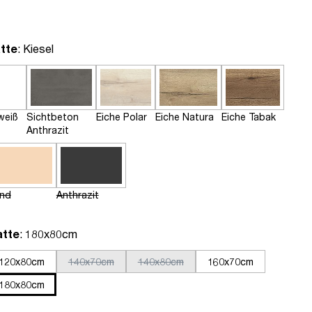
auswählen
tte
: Kiesel
weiß
Sichtbeton
Eiche Polar
Eiche Natura
Eiche Tabak
Anthrazit
nd
Anthrazit
auswählen
atte
: 180x80cm
120x80cm
140x70cm
140x80cm
160x70cm
180x80cm