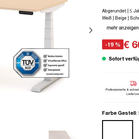
Abgerundet | 5 Jah
Weiß | Beige | Sch
zu 50 kg | Sand |
mehr anzeigen
Kollisions-Schutz 
Verriegelungsfunk
€ 6
-19 %
Sofort verfü
Professionelle & schne
Lieferun
a
Farbe Gestell
: