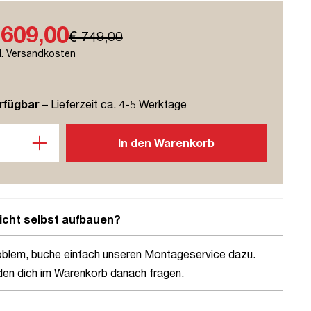
 609,00
€ 749,00
l. Versandkosten
rfügbar
– Lieferzeit ca. 4-5 Werktage
l: Gib den gewünschten Wert ein oder benutze die Schaltflächen u
In den Warenkorb
icht selbst aufbauen?
oblem, buche einfach unseren Montageservice dazu.
den dich im Warenkorb danach fragen.