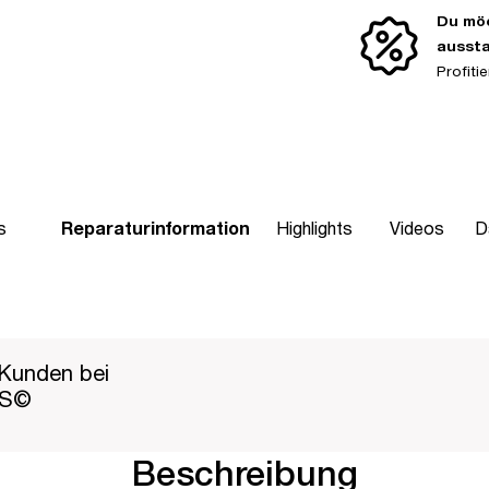
Du möc
ausst
Profit
s
Reparaturinformation
Highlights
Videos
D
Kunden bei
PS©
Beschreibung