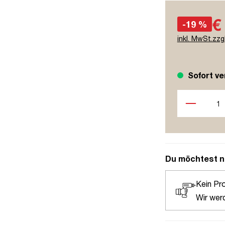
€
-19 %
inkl. MwSt.zzg
Sofort ve
Produkt Anzah
Du möchtest n
Kein Pr
Wir wer