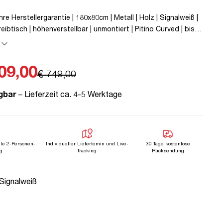
re Herstellergarantie | 180x80cm | Metall | Holz | Signalweiß |
reibtisch | höhenverstellbar | unmontiert | Pitino Curved | bis
 TÜV© geprüfte Ergonomie | TÜV© mobiles Arbeiten |
| Elektrisch höhenverstellbar | Familiengerecht |
tion
09,00
€ 749,00
gbar
– Lieferzeit ca. 4-5 Werktage
lle 2-Personen-
Individueller Liefertemin und Live-
30 Tage kostenlose
g
Tracking
Rücksendung
uswählen
 Signalweiß