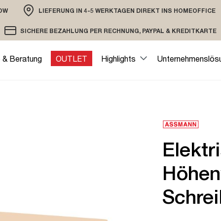
OW
LIEFERUNG IN 4-5 WERKTAGEN DIREKT INS HOMEOFFICE
ION
SICHERE BEZAHLUNG PER RECHNUNG, PAYPAL & KREDITKARTE
VERSAND PER DHL ODER SPEDITION
VERSCHLÜSSELTE ÜBERTRAGUNG
e & Beratung
OUTLET
Highlights
Unternehmenslös
Elektr
Höhenv
Schrei