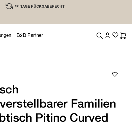
30 TAGE RÜCKGABERECHT
EINKAUFEN MIT VERTRAUEN
ungen
B2B Partner
Waren
isch
erstellbarer Familien
btisch Pitino Curved