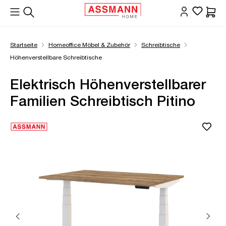
alt springen
Waren
Startseite
Homeoffice Möbel & Zubehör
Schreibtische
Höhenverstellbare Schreibtische
Elektrisch Höhenverstellbarer
Familien Schreibtisch Pitino
Bildergalerie überspringen
Öffne Zoom-Modal