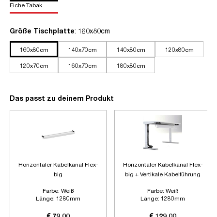
Eiche Tabak
auswählen
Größe Tischplatte
: 160x80cm
160x80cm
140x70cm
140x80cm
120x80cm
120x70cm
160x70cm
180x80cm
Das passt zu deinem Produkt
Horizontaler Kabelkanal Flex-
Horizontaler Kabelkanal Flex-
big
big + Vertikale Kabelführung
Farbe:
Weiß
Farbe:
Weiß
Länge:
1280mm
Länge:
1280mm
Zubehör:
Ohne Zubehör
Zubehör:
Plus Vertikale
Kabelführung
€ 79,00
€ 129,00