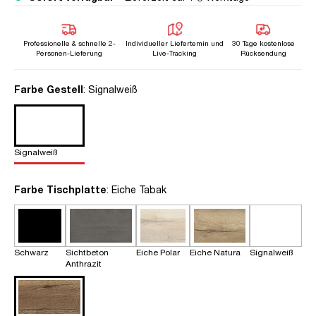
Professionelle & schnelle 2-
Individueller Liefertemin und
30 Tage kostenlose
Personen-Lieferung
Live-Tracking
Rücksendung
auswählen
Farbe Gestell
: Signalweiß
Signalweiß
auswählen
Farbe Tischplatte
: Eiche Tabak
Schwarz
Sichtbeton
Eiche Polar
Eiche Natura
Signalweiß
Anthrazit