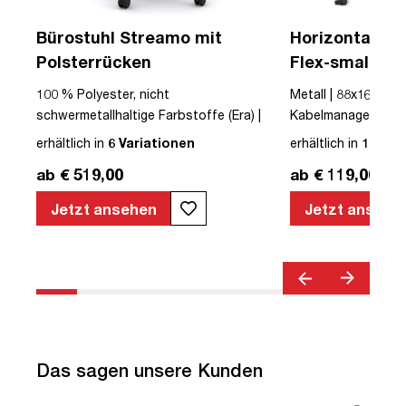
Bürostuhl Streamo mit
Horizontaler 
Polsterrücken
Flex-small + V
Kabelführung 
USB
100 % Polyester, nicht
Metall | 88x16x10cm
Steckdose
schwermetallhaltige Farbstoffe (Era) |
Kabelmanagement-Se
Textil | Schwarz | Schwarz | Drehstuhl |
erhältlich in
6 Variationen
erhältlich in
12 Var
mit Rollen | Polsterrücken | montiert |
ab € 519,00
ab € 119,00
Streamo | bis zu 120 kg | TÜV©
geprüfte Sicherheit | TÜV© geprüfte
Jetzt ansehen
Jetzt ansehe
Ergonomie | Quality Office© | TÜV©
Emissions geprüft | Höhenverstellbar |
Verstellbare Armlehnen | Belastbar bis
120kg | Verstellbare Rückenlehne |
Lordosenstütze
Das sagen unsere Kunden