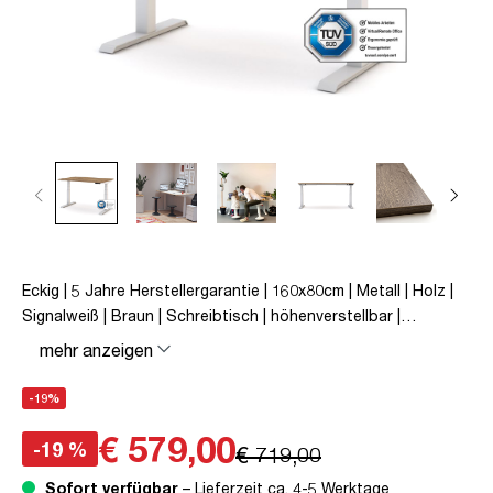
Eckig | 5 Jahre Herstellergarantie | 160x80cm | Metall | Holz |
Signalweiß | Braun | Schreibtisch | höhenverstellbar |
unmontiert | Pitino | bis zu 50 kg | Eiche Tabak | TÜV©
mehr anzeigen
geprüfte Ergonomie | TÜV© mobiles Arbeiten | Kollisions-
Schutz | Elektrisch höhenverstellbar | Familiengerecht |
-19%
Verriegelungsfunktion
€ 579,00
-19 %
€ 719,00
Sofort verfügbar
– Lieferzeit ca. 4-5 Werktage