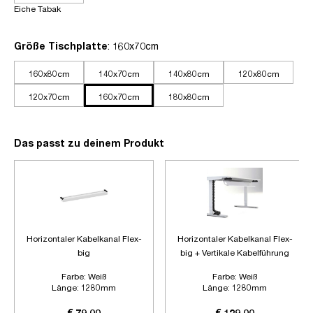
Eiche Tabak
auswählen
Größe Tischplatte
: 160x70cm
160x80cm
140x70cm
140x80cm
120x80cm
120x70cm
160x70cm
180x80cm
Das passt zu deinem Produkt
Horizontaler Kabelkanal Flex-
Horizontaler Kabelkanal Flex-
big
big + Vertikale Kabelführung
Farbe:
Weiß
Farbe:
Weiß
Länge:
1280mm
Länge:
1280mm
Zubehör:
Ohne Zubehör
Zubehör:
Plus Vertikale
Kabelführung
€ 79,00
€ 129,00