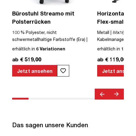
Bürostuhl Streamo mit
Horizontaler 
Polsterrücken
Flex-small + V
Kabelführung 
100 % Polyester, nicht
Metall | 88x16x10cm
Steckdose
 |
schwermetallhaltige Farbstoffe (Era) |
Kabelmanagement-Se
r |
Textil | Schwarz | Schwarz | Drehstuhl |
erhältlich in
6 Variationen
erhältlich in
12 Var
mit Rollen | Polsterrücken | montiert |
ab € 519,00
ab € 119,00
Streamo | bis zu 120 kg | TÜV©
geprüfte Sicherheit | TÜV© geprüfte
Jetzt ansehen
Jetzt ansehe
Ergonomie | Quality Office© | TÜV©
Emissions geprüft | Höhenverstellbar |
Verstellbare Armlehnen | Belastbar bis
120kg | Verstellbare Rückenlehne |
Lordosenstütze
Das sagen unsere Kunden