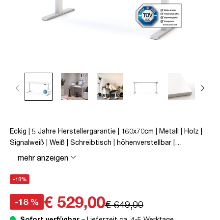
Eckig | 5 Jahre Herstellergarantie | 160x70cm | Metall | Holz |
Signalweiß | Weiß | Schreibtisch | höhenverstellbar |
unmontiert | Pitino | bis zu 50 kg | Signalweiß | TÜV© geprüfte
mehr anzeigen
Ergonomie | TÜV© mobiles Arbeiten | Kollisions-Schutz |
Elektrisch höhenverstellbar | Familiengerecht |
-18%
Verriegelungsfunktion
€ 529,00
-18 %
€ 649,00
Sofort verfügbar
– Lieferzeit ca. 4-5 Werktage