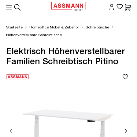
alt springen
Waren
Startseite
Homeoffice Möbel & Zubehör
Schreibtische
Höhenverstellbare Schreibtische
Elektrisch Höhenverstellbarer
Familien Schreibtisch Pitino
Bildergalerie überspringen
Öffne Zoom-Modal