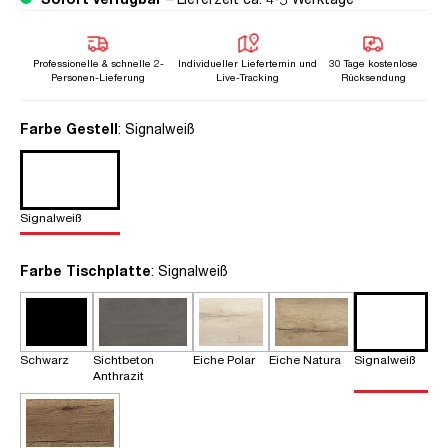
Professionelle & schnelle 2-
Individueller Liefertemin und
30 Tage kostenlose
Personen-Lieferung
Live-Tracking
Rücksendung
auswählen
Farbe Gestell
: Signalweiß
Signalweiß
auswählen
Farbe Tischplatte
: Signalweiß
Schwarz
Sichtbeton
Eiche Polar
Eiche Natura
Signalweiß
Anthrazit