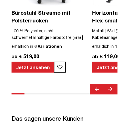
Bürostuhl Streamo mit
Horizontaler 
Polsterrücken
Flex-small + V
Kabelführung 
USB
100 % Polyester, nicht
Metall | 88x16x10cm
Steckdose
schwermetallhaltige Farbstoffe (Era) |
Kabelmanagement-Se
Textil | Schwarz | Schwarz | Drehstuhl |
erhältlich in
6 Variationen
erhältlich in
12 Var
mit Rollen | Polsterrücken | montiert |
ab € 519,00
ab € 119,00
Streamo | bis zu 120 kg | TÜV©
geprüfte Sicherheit | TÜV© geprüfte
Jetzt ansehen
Jetzt ansehe
Ergonomie | Quality Office© | TÜV©
Emissions geprüft | Höhenverstellbar |
Verstellbare Armlehnen | Belastbar bis
120kg | Verstellbare Rückenlehne |
Lordosenstütze
Das sagen unsere Kunden