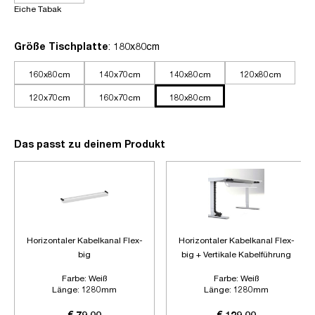
Eiche Tabak
auswählen
Größe Tischplatte
: 180x80cm
160x80cm
140x70cm
140x80cm
120x80cm
120x70cm
160x70cm
180x80cm
Das passt zu deinem Produkt
Horizontaler Kabelkanal Flex-
Horizontaler Kabelkanal Flex-
big
big + Vertikale Kabelführung
Farbe:
Weiß
Farbe:
Weiß
Länge:
1280mm
Länge:
1280mm
Zubehör:
Ohne Zubehör
Zubehör:
Plus Vertikale
Kabelführung
€ 79,00
€ 129,00