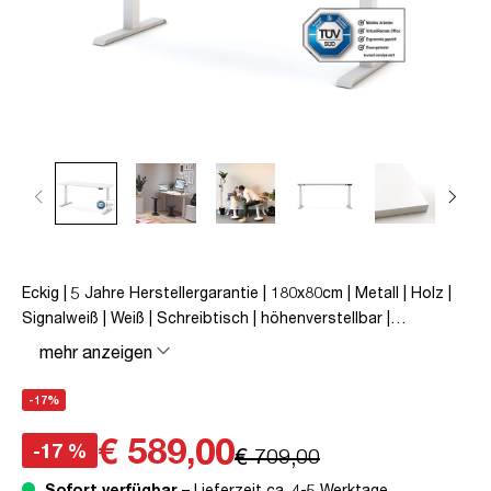
Eckig | 5 Jahre Herstellergarantie | 180x80cm | Metall | Holz |
Signalweiß | Weiß | Schreibtisch | höhenverstellbar |
unmontiert | Pitino | bis zu 50 kg | Signalweiß | TÜV© geprüfte
mehr anzeigen
Ergonomie | TÜV© mobiles Arbeiten | Kollisions-Schutz |
Elektrisch höhenverstellbar | Familiengerecht |
-17%
Verriegelungsfunktion
€ 589,00
-17 %
€ 709,00
Sofort verfügbar
– Lieferzeit ca. 4-5 Werktage