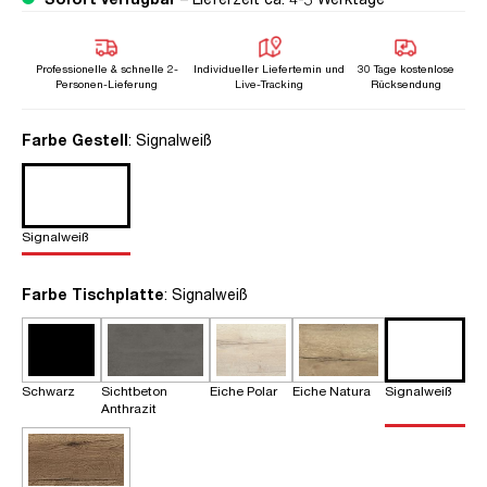
Professionelle & schnelle 2-
Individueller Liefertemin und
30 Tage kostenlose
Personen-Lieferung
Live-Tracking
Rücksendung
auswählen
Farbe Gestell
: Signalweiß
Signalweiß
auswählen
Farbe Tischplatte
: Signalweiß
Schwarz
Sichtbeton
Eiche Polar
Eiche Natura
Signalweiß
Anthrazit