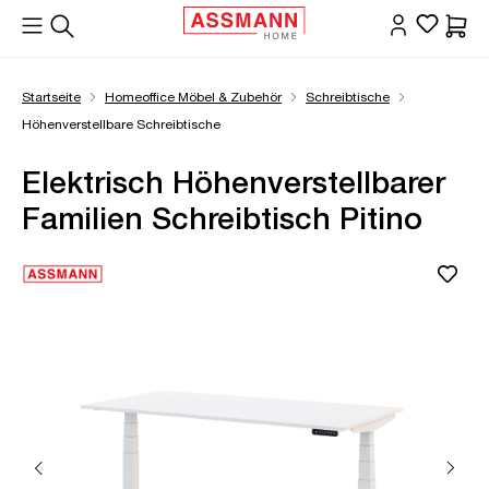
alt springen
Waren
Startseite
Homeoffice Möbel & Zubehör
Schreibtische
Höhenverstellbare Schreibtische
Elektrisch Höhenverstellbarer
Familien Schreibtisch Pitino
Bildergalerie überspringen
Öffne Zoom-Modal