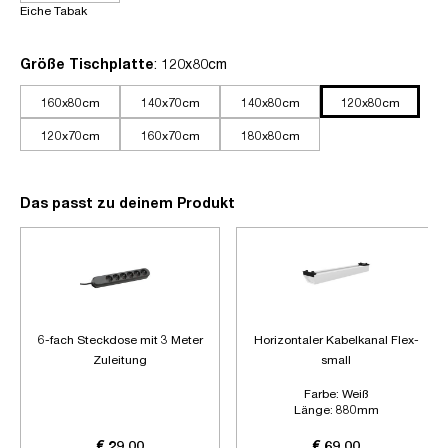
Eiche Tabak
auswählen
Größe Tischplatte
: 120x80cm
160x80cm
140x70cm
140x80cm
120x80cm
120x70cm
160x70cm
180x80cm
Das passt zu deinem Produkt
6-fach Steckdose mit 3 Meter
Horizontaler Kabelkanal Flex-
Zuleitung
small
Farbe:
Weiß
Länge:
880mm
Zubehör:
Ohne Zubehör
€ 29,00
€ 69,00