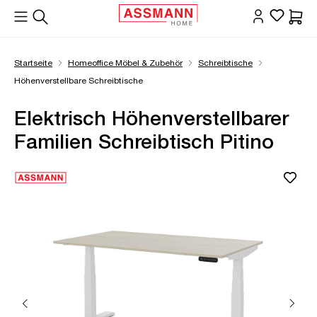
alt springen
Waren
Startseite
Homeoffice Möbel & Zubehör
Schreibtische
Höhenverstellbare Schreibtische
Elektrisch Höhenverstellbarer
Familien Schreibtisch Pitino
Bildergalerie überspringen
Öffne Zoom-Modal