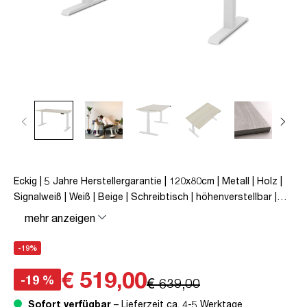
Eckig | 5 Jahre Herstellergarantie | 120x80cm | Metall | Holz |
Signalweiß | Weiß | Beige | Schreibtisch | höhenverstellbar |
unmontiert | Pitino | bis zu 50 kg | Eiche Polar | TÜV© geprüfte
mehr anzeigen
Ergonomie | TÜV© mobiles Arbeiten | Kollisions-Schutz |
Elektrisch höhenverstellbar | Familiengerecht |
-19%
Verriegelungsfunktion
€ 519,00
-19 %
€ 639,00
Sofort verfügbar
– Lieferzeit ca. 4-5 Werktage