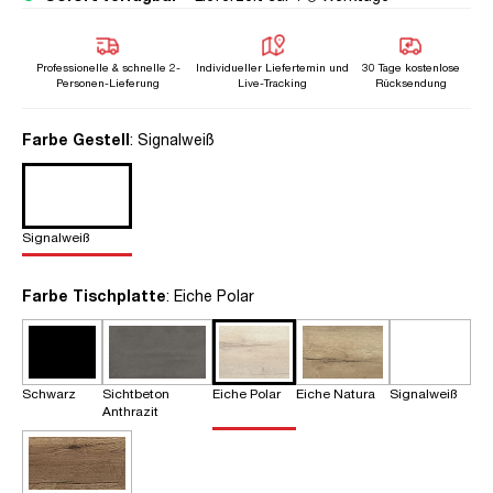
Professionelle & schnelle 2-
Individueller Liefertemin und
30 Tage kostenlose
Personen-Lieferung
Live-Tracking
Rücksendung
auswählen
Farbe Gestell
: Signalweiß
Signalweiß
auswählen
Farbe Tischplatte
: Eiche Polar
Schwarz
Sichtbeton
Eiche Polar
Eiche Natura
Signalweiß
Anthrazit