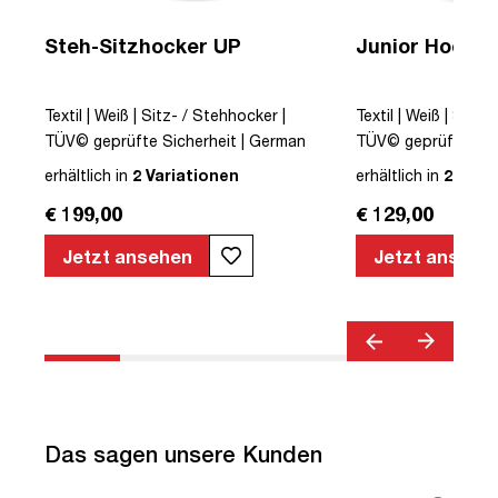
Steh-Sitzhocker UP
Junior Hocker
Textil | Weiß | Sitz- / Stehhocker |
Textil | Weiß | Sitz-
TÜV© geprüfte Sicherheit | German
TÜV© geprüfte Sic
Design Award© | Höhenverstellbar |
Design Award© | Hö
erhältlich in
2 Variationen
erhältlich in
2 Vari
Wippfunktion
Wippfunktion
€ 199,00
€ 129,00
ar
Jetzt ansehen
Jetzt ansehe
Das sagen unsere Kunden