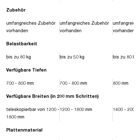
Zubehör
umfangreiches Zubehör
umfangreiches Zubehör
umfangreich
vorhanden
vorhanden
vorhanden
Belastbarkeit
bis zu 80 kg
bis zu 50 kg
bis zu 80 kg
Verfügbare Tiefen
700 - 800 mm
700 - 800 mm
800 mm
Verfügbare Breiten (in 200 mm Schritten)
teleskopierbar von 1200 -
1200 - 1800 mm
1400 - 2000
1800 mm
Plattenmaterial