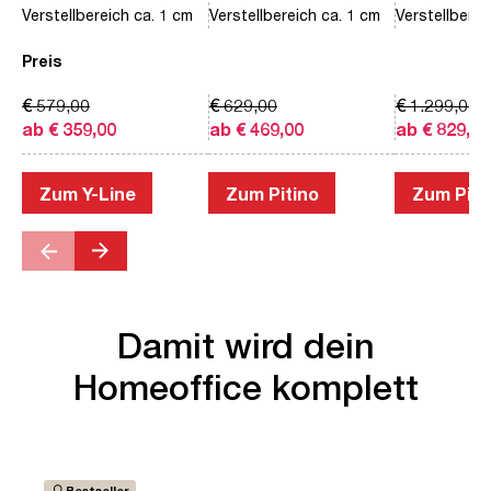
Verstellbereich ca. 1 cm
Verstellbereich ca. 1 cm
Verstellberei
Preis
€ 579,00
€ 629,00
€ 1.299,00
ab € 359,00
ab € 469,00
ab € 829,00
Zum Y-Line
Zum Pitino
Zum Piac
Damit wird dein
Homeoffice komplett
Bestseller