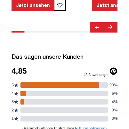
geprüfte Sicherheit | TÜV© geprüfte
Jetzt ansehen
Jetzt ansehe
Ergonomie | Quality Office© | TÜV©
Emissions geprüft | Höhenverstellbar |
Verstellbare Armlehnen | Belastbar bis
120kg | Verstellbare Rückenlehne |
Lordosenstütze
Das sagen unsere Kunden