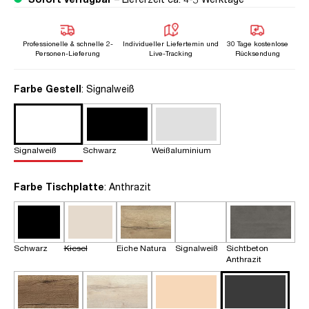
Professionelle & schnelle 2-
Individueller Liefertemin und
30 Tage kostenlose
Personen-Lieferung
Live-Tracking
Rücksendung
auswählen
Farbe Gestell
: Signalweiß
Signalweiß
Schwarz
Weißaluminium
auswählen
Farbe Tischplatte
: Anthrazit
Schwarz
Kiesel
Eiche Natura
Signalweiß
Sichtbeton
Anthrazit