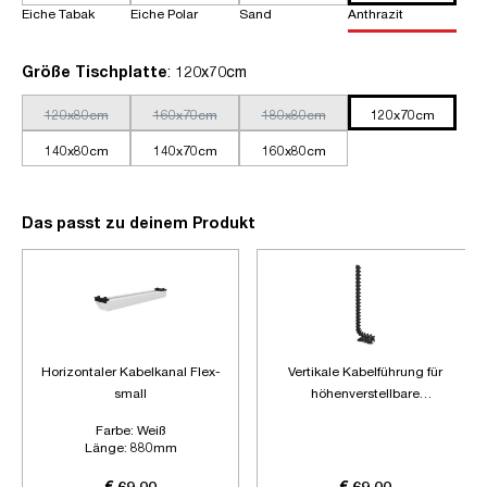
Eiche Tabak
Eiche Polar
Sand
Anthrazit
auswählen
Größe Tischplatte
: 120x70cm
120x80cm
160x70cm
180x80cm
120x70cm
140x80cm
140x70cm
160x80cm
Das passt zu deinem Produkt
Horizontaler Kabelkanal Flex-
Vertikale Kabelführung für
small
höhenverstellbare
Schreibtische
Farbe:
Weiß
Länge:
880mm
Zubehör:
Ohne Zubehör
€ 69,00
€ 69,00