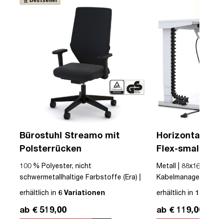
Bürostuhl Streamo mit
Horizontaler 
Polsterrücken
Flex-small + V
Kabelführung 
USB
100 % Polyester, nicht
Metall | 88x16x10cm
Steckdose
schwermetallhaltige Farbstoffe (Era) |
Kabelmanagement-Se
Textil | Schwarz | Schwarz | Drehstuhl |
erhältlich in
6 Variationen
erhältlich in
12 Var
mit Rollen | Polsterrücken | montiert |
ab € 519,00
ab € 119,00
Streamo | bis zu 120 kg | TÜV©