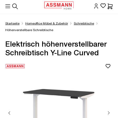
alt springen
Waren
Startseite
Homeoffice Möbel & Zubehör
Schreibtische
Höhenverstellbare Schreibtische
Elektrisch höhenverstellbarer
Schreibtisch Y-Line Curved
Bildergalerie überspringen
Öffne Zoom-Modal