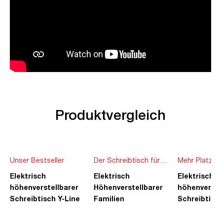
Produktvergleich
Unser Bestseller
Der Schreibtisch für
Mehr Platz f
die ganze Familie
Ideen
Elektrisch
Elektrisch
Elektrisch
höhenverstellbarer
Höhenverstellbarer
höhenverste
Schreibtisch Y-Line
Familien
Schreibtisc
Schreibtisch Pitino
Piacetta