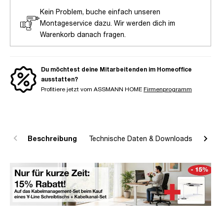
Kein Problem, buche einfach unseren
Montageservice dazu. Wir werden dich im
Warenkorb danach fragen.
Du möchtest deine Mitarbeitenden im Homeoffice
ausstatten?
Profitiere jetzt vom ASSMANN HOME
Firmenprogramm
Beschreibung
Technische Daten & Downloads
R