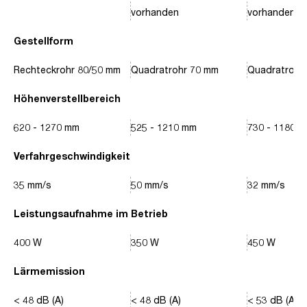
vorhanden
vorhanden
Gestellform
Rechteckrohr 80/50 mm
Quadratrohr 70 mm
Quadratrohr
Höhenverstellbereich
620 - 1270 mm
525 - 1210 mm
730 - 1180 
Verfahrgeschwindigkeit
35 mm/s
50 mm/s
32 mm/s
Leistungsaufnahme im Betrieb
400 W
350 W
450 W
Lärmemission
< 48 dB (A)
< 48 dB (A)
< 53 dB (A)