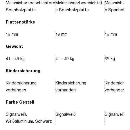
Melaminharzbeschichtete
Melaminharzbeschichtet
Melaminharz
Spanholzplatte
e Spanholzplatte
e Spanholzpl
Plattenstärke
19 mm
19 mm
19 mm
Gewicht
41 - 49 kg
41 - 49 kg
65 kg
Kindersicherung
Kindersicherung
Kindersicherung
Kindersicher
vorhanden
vorhanden
vorhanden
Farbe Gestell
Signalweiß,
Signalweiß
Signalweiß, 
Weißaluminium, Schwarz