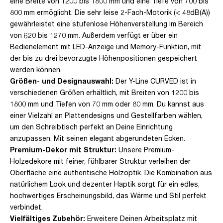
eine Breite von 1200 bis 1800 mm und eine Tiefe von 700 bis
800 mm ermöglicht. Die sehr leise 2-Fach-Motorik (< 48dB(A))
gewährleistet eine stufenlose Höhenverstellung im Bereich
von 620 bis 1270 mm. Außerdem verfügt er über ein
Bedienelement mit LED-Anzeige und Memory-Funktion, mit
der bis zu drei bevorzugte Höhenpositionen gespeichert
werden können.
Größen- und Designauswahl:
Der Y-Line CURVED ist in
verschiedenen Größen erhältlich, mit Breiten von 1200 bis
1800 mm und Tiefen von 70 mm oder 80 mm. Du kannst aus
einer Vielzahl an Plattendesigns und Gestellfarben wählen,
um den Schreibtisch perfekt an Deine Einrichtung
anzupassen. Mit seinen elegant abgerundeten Ecken.
Premium-Dekor mit Struktur:
Unsere Premium-
Holzedekore mit feiner, fühlbarer Struktur verleihen der
Oberfläche eine authentische Holzoptik. Die Kombination aus
natürlichem Look und dezenter Haptik sorgt für ein edles,
hochwertiges Erscheinungsbild, das Wärme und Stil perfekt
verbindet.
Vielfältiges Zubehör:
Erweitere Deinen Arbeitsplatz mit