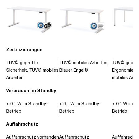
Zertifizierungen
TÜV© geprüfte
TÜV© mobiles Arbeiten,
TÜV© geprüf
Sicherheit, TÜV© mobiles
Blauer Engel©
Ergonomie, 
Arbeiten
mobiles Arbe
Verbrauch im Standby
< 0,1 W im Standby-
< 0,1 W im Standby-
< 0,1 W im S
Betrieb
Betrieb
Betrieb
Auffahrschutz
Auffahrschutz vorhanden
Auffahrschutz
Auffahrschu