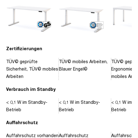
Zertifizierungen
TÜV© geprüfte
TÜV© mobiles Arbeiten,
TÜV© geprüf
Sicherheit, TÜV© mobiles
Blauer Engel©
Ergonomie, 
Arbeiten
mobiles Arbe
Verbrauch im Standby
< 0,1 W im Standby-
< 0,1 W im Standby-
< 0,1 W im S
Betrieb
Betrieb
Betrieb
Auffahrschutz
Auffahrschutz vorhanden
Auffahrschutz
Auffahrschu