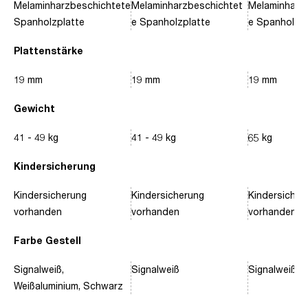
Melaminharzbeschichtete
Melaminharzbeschichtet
Melaminharz
Spanholzplatte
e Spanholzplatte
e Spanholzpl
Plattenstärke
19 mm
19 mm
19 mm
Gewicht
41 - 49 kg
41 - 49 kg
65 kg
Kindersicherung
Kindersicherung
Kindersicherung
Kindersicher
vorhanden
vorhanden
vorhanden
Farbe Gestell
Signalweiß,
Signalweiß
Signalweiß, 
Weißaluminium, Schwarz