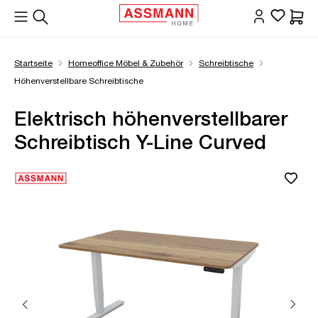
alt springen
Waren
Startseite
Homeoffice Möbel & Zubehör
Schreibtische
Höhenverstellbare Schreibtische
Elektrisch höhenverstellbarer
Schreibtisch Y-Line Curved
Bildergalerie überspringen
Öffne Zoom-Modal