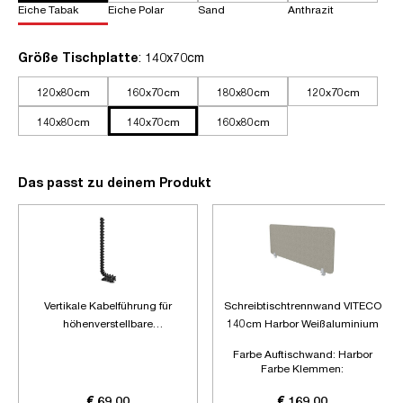
Eiche Tabak
Eiche Polar
Sand
Anthrazit
auswählen
Größe Tischplatte
: 140x70cm
120x80cm
160x70cm
180x80cm
120x70cm
140x80cm
140x70cm
160x80cm
Das passt zu deinem Produkt
Vertikale Kabelführung für
Schreibtischtrennwand VITECO
höhenverstellbare
140cm Harbor Weißaluminium
Schreibtische
Farbe Auftischwand:
Harbor
Farbe Klemmen:
Weißaluminium
Länge:
1400mm
€ 69,00
€ 169,00