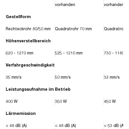
vorhanden
vorhanden
Gestellform
Rechteckrohr 80/50 mm
Quadratrohr 70 mm
Quadratrohr
Höhenverstellbereich
620 - 1270 mm
525 - 1210 mm
730 - 1180 
Verfahrgeschwindigkeit
35 mm/s
50 mm/s
32 mm/s
Leistungsaufnahme im Betrieb
400 W
350 W
450 W
Lärmemission
< 48 dB (A)
< 48 dB (A)
< 53 dB (A)