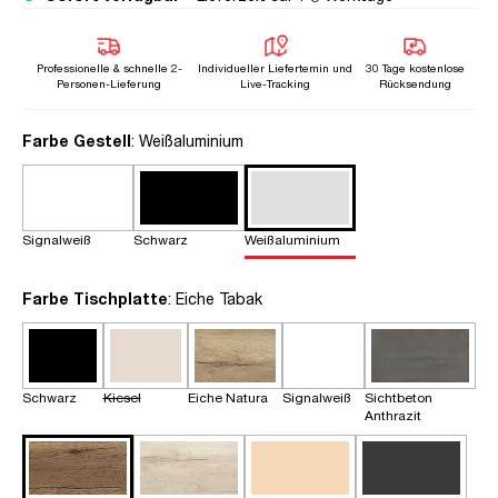
Professionelle & schnelle 2-
Individueller Liefertemin und
30 Tage kostenlose
Personen-Lieferung
Live-Tracking
Rücksendung
auswählen
Farbe Gestell
: Weißaluminium
Signalweiß
Schwarz
Weißaluminium
auswählen
Farbe Tischplatte
: Eiche Tabak
Schwarz
Kiesel
Eiche Natura
Signalweiß
Sichtbeton
Anthrazit