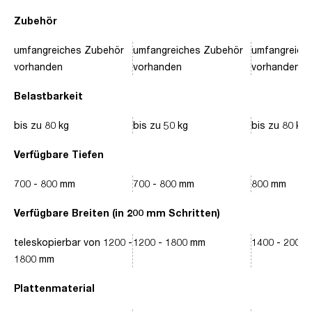
Zubehör
umfangreiches Zubehör
umfangreiches Zubehör
umfangreich
vorhanden
vorhanden
vorhanden
Belastbarkeit
bis zu 80 kg
bis zu 50 kg
bis zu 80 kg
Verfügbare Tiefen
700 - 800 mm
700 - 800 mm
800 mm
Verfügbare Breiten (in 200 mm Schritten)
teleskopierbar von 1200 -
1200 - 1800 mm
1400 - 2000
1800 mm
Plattenmaterial