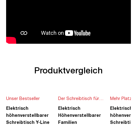
Produktvergleich
Unser Bestseller
Der Schreibtisch für
Mehr Platz f
die ganze Familie
Ideen
Elektrisch
Elektrisch
Elektrisch
höhenverstellbarer
Höhenverstellbarer
höhenverste
Schreibtisch Y-Line
Familien
Schreibtisc
Schreibtisch Pitino
Piacetta