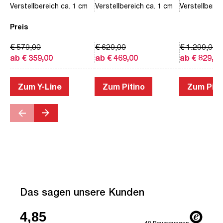
Verstellbereich ca. 1 cm
Verstellbereich ca. 1 cm
Verstellberei
Preis
€ 579,00
€ 629,00
€ 1.299,00
ab € 359,00
ab € 469,00
ab € 829,00
Zum Y-Line
Zum Pitino
Zum Piac
Das sagen unsere Kunden