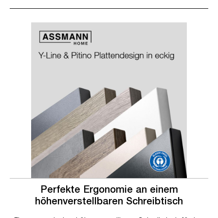
Slider überspringen
Slider überspringen
Perfekte Ergonomie an einem
höhenverstellbaren Schreibtisch