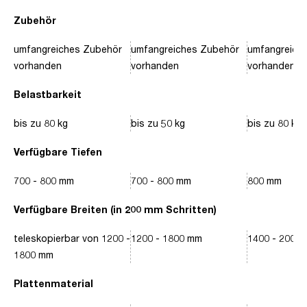
Zubehör
umfangreiches Zubehör
umfangreiches Zubehör
umfangreich
vorhanden
vorhanden
vorhanden
Belastbarkeit
bis zu 80 kg
bis zu 50 kg
bis zu 80 kg
Verfügbare Tiefen
700 - 800 mm
700 - 800 mm
800 mm
Verfügbare Breiten (in 200 mm Schritten)
teleskopierbar von 1200 -
1200 - 1800 mm
1400 - 2000
1800 mm
Plattenmaterial