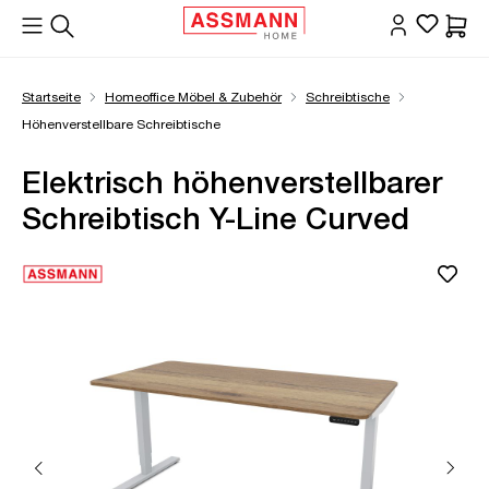
alt springen
Waren
Startseite
Homeoffice Möbel & Zubehör
Schreibtische
Höhenverstellbare Schreibtische
Elektrisch höhenverstellbarer
Schreibtisch Y-Line Curved
Bildergalerie überspringen
Öffne Zoom-Modal