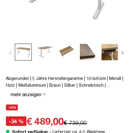
Abgerundet | 5 Jahre Herstellergarantie | 160x80cm | Metall |
Holz | Weißaluminium | Braun | Silber | Schreibtisch |
höhenverstellbar | unmontiert | Y-Line Curved | Y-Line | bis zu
mehr anzeigen
80 kg | Steckertyp C | Eiche Tabak | TÜV© mobiles Arbeiten |
Kollisions-Schutz | Elektrisch höhenverstellbar |
-34%
Kindersicherung
€ 489,00
-34 %
€ 739,00
Sofort verfügbar
– Lieferzeit ca. 4-5 Werktage