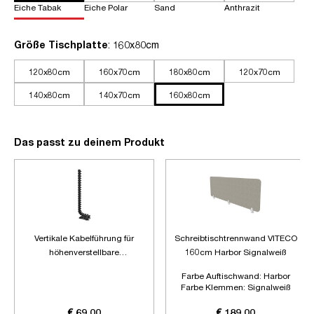
Eiche Tabak
Eiche Polar
Sand
Anthrazit
auswählen
Größe Tischplatte
: 160x80cm
120x80cm
160x70cm
180x80cm
120x70cm
140x80cm
140x70cm
160x80cm
Das passt zu deinem Produkt
Vertikale Kabelführung für
Schreibtischtrennwand VITECO
höhenverstellbare
160cm Harbor Signalweiß
Schreibtische
Farbe Auftischwand:
Harbor
Farbe Klemmen:
Signalweiß
Länge:
1600mm
€ 69,00
€ 189,00