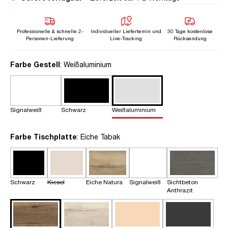
Professionelle & schnelle 2-
Individueller Liefertemin und
30 Tage kostenlose
Personen-Lieferung
Live-Tracking
Rücksendung
auswählen
Farbe Gestell
: Weißaluminium
Signalweiß
Schwarz
Weißaluminium
auswählen
Farbe Tischplatte
: Eiche Tabak
Schwarz
Kiesel
Eiche Natura
Signalweiß
Sichtbeton
Anthrazit