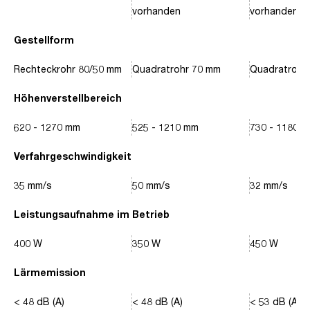
vorhanden
vorhanden
Gestellform
Rechteckrohr 80/50 mm
Quadratrohr 70 mm
Quadratrohr
Höhenverstellbereich
620 - 1270 mm
525 - 1210 mm
730 - 1180 
Verfahrgeschwindigkeit
35 mm/s
50 mm/s
32 mm/s
Leistungsaufnahme im Betrieb
400 W
350 W
450 W
Lärmemission
< 48 dB (A)
< 48 dB (A)
< 53 dB (A)