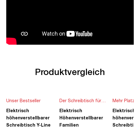
Produktvergleich
Unser Bestseller
Der Schreibtisch für
Mehr Platz f
die ganze Familie
Ideen
Elektrisch
Elektrisch
Elektrisch
höhenverstellbarer
Höhenverstellbarer
höhenverste
Schreibtisch Y-Line
Familien
Schreibtisc
Schreibtisch Pitino
Piacetta