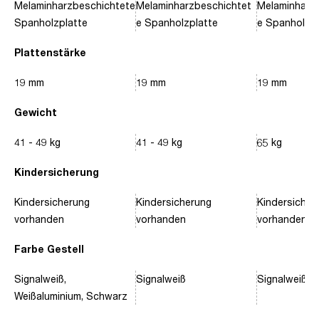
Melaminharzbeschichtete
Melaminharzbeschichtet
Melaminharz
Spanholzplatte
e Spanholzplatte
e Spanholzpl
Plattenstärke
19 mm
19 mm
19 mm
Gewicht
41 - 49 kg
41 - 49 kg
65 kg
Kindersicherung
Kindersicherung
Kindersicherung
Kindersicher
vorhanden
vorhanden
vorhanden
Farbe Gestell
Signalweiß,
Signalweiß
Signalweiß, 
Weißaluminium, Schwarz