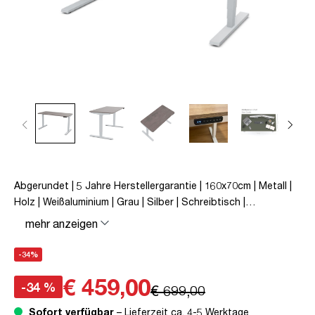
Abgerundet | 5 Jahre Herstellergarantie | 160x70cm | Metall |
Holz | Weißaluminium | Grau | Silber | Schreibtisch |
höhenverstellbar | unmontiert | Y-Line Curved | Y-Line | bis zu
mehr anzeigen
80 kg | Steckertyp C | Sichtbeton Anthrazit | TÜV© mobiles
Arbeiten | Kollisions-Schutz | Elektrisch höhenverstellbar |
-34%
Kindersicherung
€ 459,00
-34 %
€ 699,00
Sofort verfügbar
– Lieferzeit ca. 4-5 Werktage