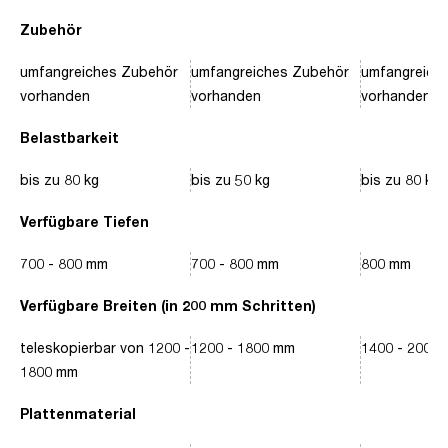
Zubehör
umfangreiches Zubehör
umfangreiches Zubehör
umfangreich
vorhanden
vorhanden
vorhanden
Belastbarkeit
bis zu 80 kg
bis zu 50 kg
bis zu 80 kg
Verfügbare Tiefen
700 - 800 mm
700 - 800 mm
800 mm
Verfügbare Breiten (in 200 mm Schritten)
teleskopierbar von 1200 -
1200 - 1800 mm
1400 - 2000
1800 mm
Plattenmaterial