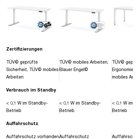
Zertifizierungen
TÜV© geprüfte
TÜV© mobiles Arbeiten,
TÜV© geprüf
Sicherheit, TÜV© mobiles
Blauer Engel©
Ergonomie, 
Arbeiten
mobiles Arbe
Verbrauch im Standby
< 0,1 W im Standby-
< 0,1 W im Standby-
< 0,1 W im S
Betrieb
Betrieb
Betrieb
Auffahrschutz
Auffahrschutz vorhanden
Auffahrschutz
Auffahrschu