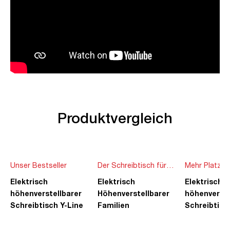
Produktvergleich
Unser Bestseller
Der Schreibtisch für
Mehr Platz f
die ganze Familie
Ideen
Elektrisch
Elektrisch
Elektrisch
höhenverstellbarer
Höhenverstellbarer
höhenverste
Schreibtisch Y-Line
Familien
Schreibtisc
Schreibtisch Pitino
Piacetta