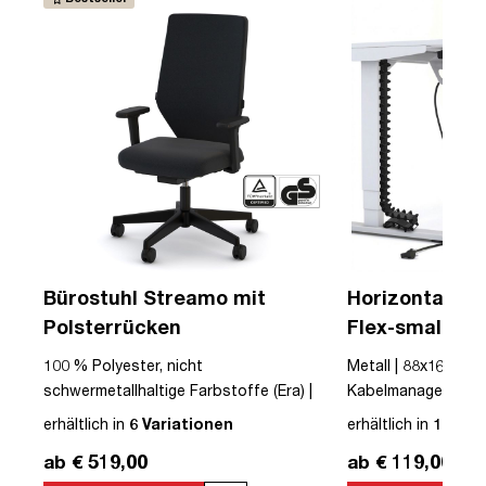
Bürostuhl Streamo mit
Horizontaler 
Polsterrücken
Flex-small + V
Kabelführung 
USB
100 % Polyester, nicht
Metall | 88x16x10cm
Steckdose
schwermetallhaltige Farbstoffe (Era) |
Kabelmanagement-Se
Textil | Schwarz | Schwarz | Drehstuhl |
erhältlich in
6 Variationen
erhältlich in
12 Var
mit Rollen | Polsterrücken | montiert |
ab € 519,00
ab € 119,00
Streamo | bis zu 120 kg | TÜV©