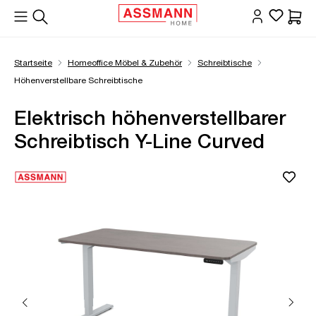
alt springen
Waren
Startseite
Homeoffice Möbel & Zubehör
Schreibtische
Höhenverstellbare Schreibtische
Elektrisch höhenverstellbarer
Schreibtisch Y-Line Curved
Bildergalerie überspringen
Öffne Zoom-Modal