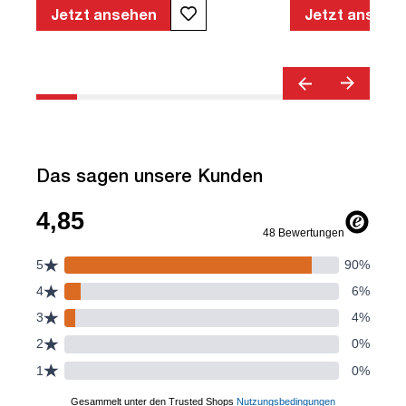
geprüfte Sicherheit | TÜV© geprüfte
Jetzt ansehen
Jetzt ansehe
Ergonomie | Quality Office© | TÜV©
Emissions geprüft | Höhenverstellbar |
Verstellbare Armlehnen | Belastbar bis
120kg | Verstellbare Rückenlehne |
Lordosenstütze
Das sagen unsere Kunden