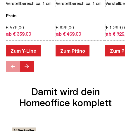
Verstellbereich ca. 1 cm
Verstellbereich ca. 1 cm
Verstellberei
Preis
€ 579,00
€ 629,00
€ 1.299,00
ab € 359,00
ab € 469,00
ab € 829,00
Zum Y-Line
Zum Pitino
Zum Piac
Damit wird dein
Homeoffice komplett
Bestseller