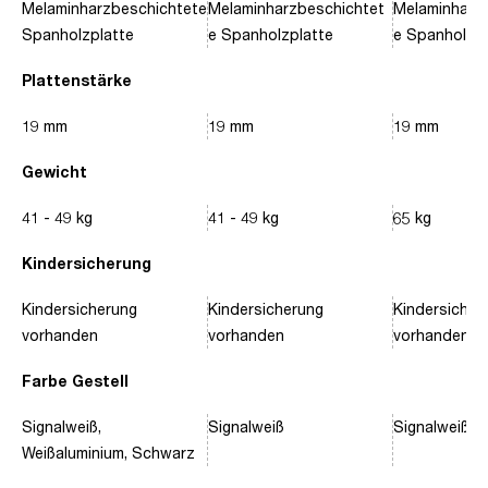
Melaminharzbeschichtete
Melaminharzbeschichtet
Melaminharz
Spanholzplatte
e Spanholzplatte
e Spanholzpl
Plattenstärke
19 mm
19 mm
19 mm
Gewicht
41 - 49 kg
41 - 49 kg
65 kg
Kindersicherung
Kindersicherung
Kindersicherung
Kindersicher
vorhanden
vorhanden
vorhanden
Farbe Gestell
Signalweiß,
Signalweiß
Signalweiß, 
Weißaluminium, Schwarz