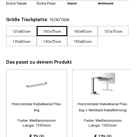
Eiche Tabak
Eiche Polar
Sand
Anthrazit
auswählen
Größe Tischplatte
: 160x70cm
120x80cm
160x70cm
180x80cm
120x70cm
140x80cm
140x70cm
160x80cm
Das passt zu deinem Produkt
Horizontaler Kabelkanal Flex-
Horizontaler Kabelkanal Flex-
big
big + Vertikale Kabelführung
Farbe:
Weißaluminium
Farbe:
Weißaluminium
Länge:
1280mm
Länge:
1280mm
Zubehör:
Ohne Zubehör
Zubehör:
Plus Vertikale
Kabelführung
€ 79,00
€ 129,00