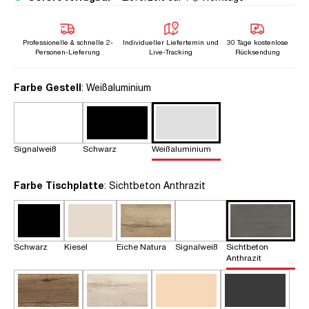
Professionelle & schnelle 2-
Individueller Liefertemin und
30 Tage kostenlose
Personen-Lieferung
Live-Tracking
Rücksendung
auswählen
Farbe Gestell
: Weißaluminium
Signalweiß
Schwarz
Weißaluminium
auswählen
Farbe Tischplatte
: Sichtbeton Anthrazit
Schwarz
Kiesel
Eiche Natura
Signalweiß
Sichtbeton
Anthrazit