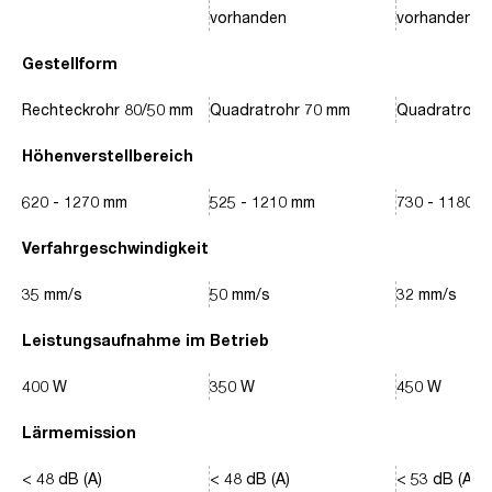
vorhanden
vorhanden
Gestellform
Rechteckrohr 80/50 mm
Quadratrohr 70 mm
Quadratrohr
Höhenverstellbereich
620 - 1270 mm
525 - 1210 mm
730 - 1180 
Verfahrgeschwindigkeit
35 mm/s
50 mm/s
32 mm/s
Leistungsaufnahme im Betrieb
400 W
350 W
450 W
Lärmemission
< 48 dB (A)
< 48 dB (A)
< 53 dB (A)