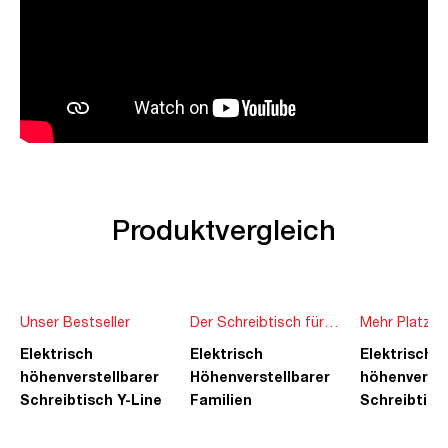
Produktvergleich
Unser Bestseller
Der Schreibtisch für
Mehr Platz f
die ganze Familie
Ideen
Elektrisch
Elektrisch
Elektrisch
höhenverstellbarer
Höhenverstellbarer
höhenverste
Schreibtisch Y-Line
Familien
Schreibtisc
Schreibtisch Pitino
Piacetta