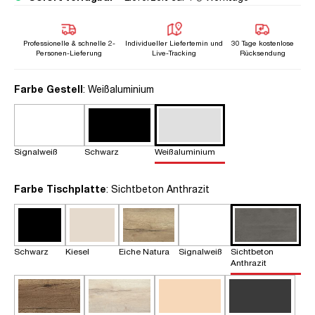
Professionelle & schnelle 2-
Individueller Liefertemin und
30 Tage kostenlose
Personen-Lieferung
Live-Tracking
Rücksendung
auswählen
Farbe Gestell
: Weißaluminium
Signalweiß
Schwarz
Weißaluminium
auswählen
Farbe Tischplatte
: Sichtbeton Anthrazit
Schwarz
Kiesel
Eiche Natura
Signalweiß
Sichtbeton
Anthrazit