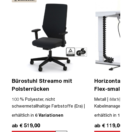
Bürostuhl Streamo mit
Horizontaler 
Polsterrücken
Flex-small + V
Kabelführung 
USB
100 % Polyester, nicht
Metall | 88x16x10cm
Steckdose
schwermetallhaltige Farbstoffe (Era) |
Kabelmanagement-Se
Textil | Schwarz | Schwarz | Drehstuhl |
erhältlich in
6 Variationen
erhältlich in
12 Var
mit Rollen | Polsterrücken | montiert |
ab € 519,00
ab € 119,00
Streamo | bis zu 120 kg | TÜV©