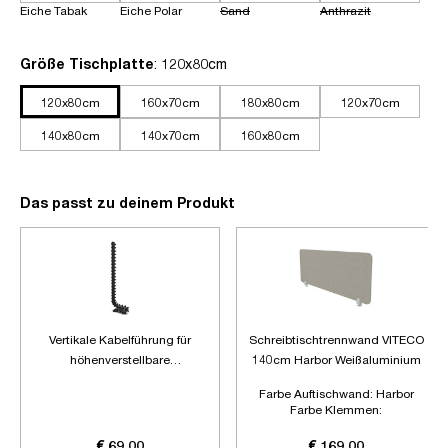
Eiche Tabak
Eiche Polar
Sand
Anthrazit
auswählen
Größe Tischplatte
: 120x80cm
120x80cm
160x70cm
180x80cm
120x70cm
140x80cm
140x70cm
160x80cm
Das passt zu deinem Produkt
Vertikale Kabelführung für
Schreibtischtrennwand VITECO
höhenverstellbare
140cm Harbor Weißaluminium
Schreibtische
Farbe Auftischwand:
Harbor
Farbe Klemmen:
Weißaluminium
Länge:
1400mm
€ 69,00
€ 169,00