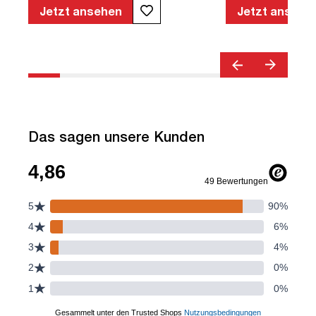
geprüfte Sicherheit | TÜV© geprüfte
Jetzt ansehen
Jetzt ansehe
Ergonomie | Quality Office© | TÜV©
Emissions geprüft | Höhenverstellbar |
Verstellbare Armlehnen | Belastbar bis
120kg | Verstellbare Rückenlehne |
Lordosenstütze
Das sagen unsere Kunden