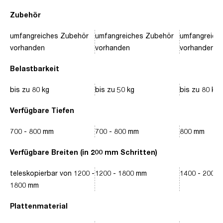
Zubehör
umfangreiches Zubehör
umfangreiches Zubehör
umfangreich
vorhanden
vorhanden
vorhanden
Belastbarkeit
bis zu 80 kg
bis zu 50 kg
bis zu 80 kg
Verfügbare Tiefen
700 - 800 mm
700 - 800 mm
800 mm
Verfügbare Breiten (in 200 mm Schritten)
teleskopierbar von 1200 -
1200 - 1800 mm
1400 - 2000
1800 mm
Plattenmaterial