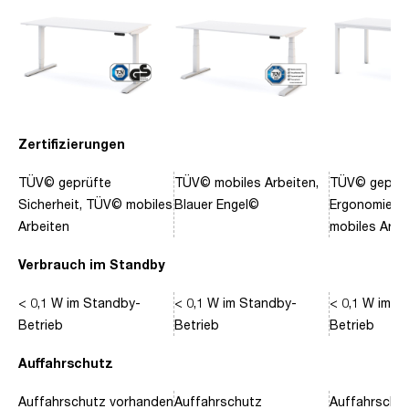
Zertifizierungen
TÜV© geprüfte
TÜV© mobiles Arbeiten,
TÜV© geprüf
Sicherheit, TÜV© mobiles
Blauer Engel©
Ergonomie, 
Arbeiten
mobiles Arbe
Verbrauch im Standby
< 0,1 W im Standby-
< 0,1 W im Standby-
< 0,1 W im S
Betrieb
Betrieb
Betrieb
Auffahrschutz
Auffahrschutz vorhanden
Auffahrschutz
Auffahrschu