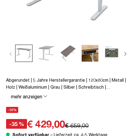
Abgerundet | 5 Jahre Herstellergarantie | 120x80cm | Metall |
Holz | Weißaluminium | Grau | Silber | Schreibtisch |
höhenverstellbar | unmontiert | Y-Line Curved | Y-Line | bis zu
mehr anzeigen
80 kg | Steckertyp C | Sichtbeton Anthrazit | TÜV© mobiles
Arbeiten | Kollisions-Schutz | Elektrisch höhenverstellbar |
-35%
Kindersicherung
€ 429,00
-35 %
€ 659,00
Sofort verfügbar
– Lieferzeit ca. 4-5 Werktage