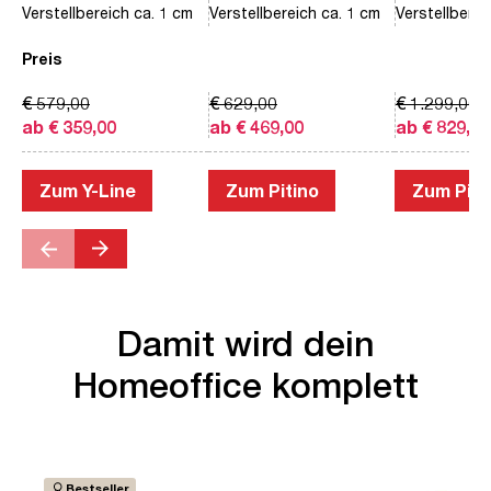
Verstellbereich ca. 1 cm
Verstellbereich ca. 1 cm
Verstellberei
Preis
€ 579,00
€ 629,00
€ 1.299,00
ab € 359,00
ab € 469,00
ab € 829,00
Zum Y-Line
Zum Pitino
Zum Piac
Damit wird dein
Homeoffice komplett
Bestseller