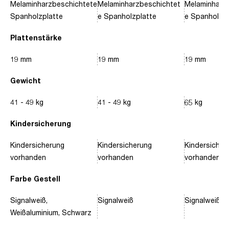
Melaminharzbeschichtete
Melaminharzbeschichtet
Melaminharz
Spanholzplatte
e Spanholzplatte
e Spanholzpl
Plattenstärke
19 mm
19 mm
19 mm
Gewicht
41 - 49 kg
41 - 49 kg
65 kg
Kindersicherung
Kindersicherung
Kindersicherung
Kindersicher
vorhanden
vorhanden
vorhanden
Farbe Gestell
Signalweiß,
Signalweiß
Signalweiß, 
Weißaluminium, Schwarz