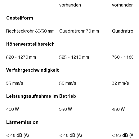
vorhanden
vorhanden
Gestellform
Rechteckrohr 80/50 mm
Quadratrohr 70 mm
Quadratrohr
Höhenverstellbereich
620 - 1270 mm
525 - 1210 mm
730 - 1180 
Verfahrgeschwindigkeit
35 mm/s
50 mm/s
32 mm/s
Leistungsaufnahme im Betrieb
400 W
350 W
450 W
Lärmemission
< 48 dB (A)
< 48 dB (A)
< 53 dB (A)