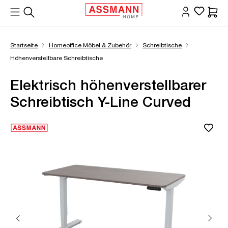
alt springen
Waren
Startseite
Homeoffice Möbel & Zubehör
Schreibtische
Höhenverstellbare Schreibtische
Elektrisch höhenverstellbarer
Schreibtisch Y-Line Curved
Bildergalerie überspringen
Öffne Zoom-Modal