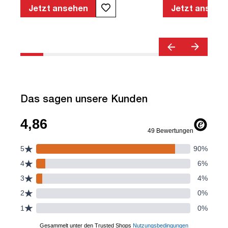
geprüfte Sicherheit | TÜV© geprüfte
Jetzt ansehen
Jetzt ansehe
Ergonomie | Quality Office© | TÜV©
Emissions geprüft | Höhenverstellbar |
Verstellbare Armlehnen | Belastbar bis
120kg | Verstellbare Rückenlehne |
Lordosenstütze
Das sagen unsere Kunden