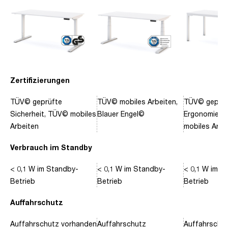
Zertifizierungen
TÜV© geprüfte
TÜV© mobiles Arbeiten,
TÜV© geprüf
Sicherheit, TÜV© mobiles
Blauer Engel©
Ergonomie, 
Arbeiten
mobiles Arbe
Verbrauch im Standby
< 0,1 W im Standby-
< 0,1 W im Standby-
< 0,1 W im S
Betrieb
Betrieb
Betrieb
Auffahrschutz
Auffahrschutz vorhanden
Auffahrschutz
Auffahrschu