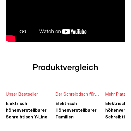
Produktvergleich
Unser Bestseller
Der Schreibtisch für
Mehr Platz f
die ganze Familie
Ideen
Elektrisch
Elektrisch
Elektrisch
höhenverstellbarer
Höhenverstellbarer
höhenverste
Schreibtisch Y-Line
Familien
Schreibtisc
Schreibtisch Pitino
Piacetta