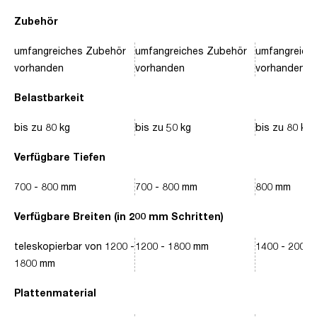
Zubehör
umfangreiches Zubehör
umfangreiches Zubehör
umfangreich
vorhanden
vorhanden
vorhanden
Belastbarkeit
bis zu 80 kg
bis zu 50 kg
bis zu 80 kg
Verfügbare Tiefen
700 - 800 mm
700 - 800 mm
800 mm
Verfügbare Breiten (in 200 mm Schritten)
teleskopierbar von 1200 -
1200 - 1800 mm
1400 - 2000
1800 mm
Plattenmaterial