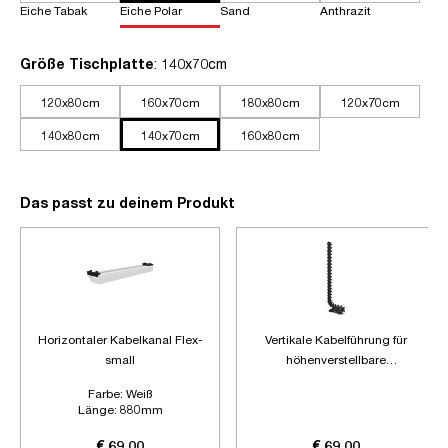
Eiche Tabak
Eiche Polar
Sand
Anthrazit
auswählen
Größe Tischplatte
: 140x70cm
120x80cm
160x70cm
180x80cm
120x70cm
140x80cm
140x70cm
160x80cm
Das passt zu deinem Produkt
Horizontaler Kabelkanal Flex-
Vertikale Kabelführung für
small
höhenverstellbare
Schreibtische
Farbe:
Weiß
Länge:
880mm
Zubehör:
Ohne Zubehör
€ 69,00
€ 69,00