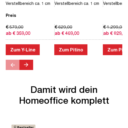
Verstellbereich ca. 1 cm
Verstellbereich ca. 1 cm
Verstellberei
Preis
€ 579,00
€ 629,00
€ 1.299,00
ab € 359,00
ab € 469,00
ab € 829,00
Zum Y-Line
Zum Pitino
Zum Piac
Damit wird dein
Homeoffice komplett
Bestseller