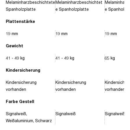
Melaminharzbeschichtete
Melaminharzbeschichtet
Melaminharz
Spanholzplatte
e Spanholzplatte
e Spanholzpl
Plattenstärke
19 mm
19 mm
19 mm
Gewicht
41 - 49 kg
41 - 49 kg
65 kg
Kindersicherung
Kindersicherung
Kindersicherung
Kindersicher
vorhanden
vorhanden
vorhanden
Farbe Gestell
Signalweiß,
Signalweiß
Signalweiß, 
Weißaluminium, Schwarz