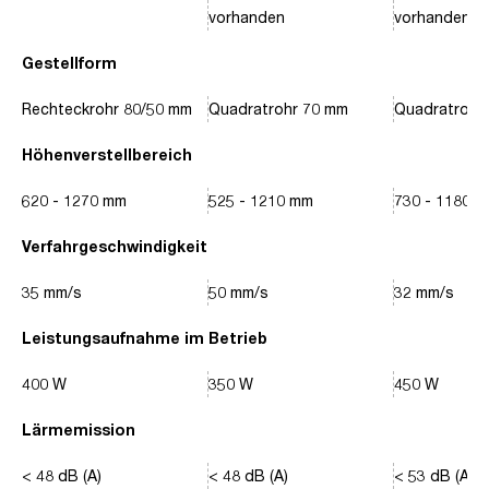
vorhanden
vorhanden
Gestellform
Rechteckrohr 80/50 mm
Quadratrohr 70 mm
Quadratrohr
Höhenverstellbereich
620 - 1270 mm
525 - 1210 mm
730 - 1180 
Verfahrgeschwindigkeit
35 mm/s
50 mm/s
32 mm/s
Leistungsaufnahme im Betrieb
400 W
350 W
450 W
Lärmemission
< 48 dB (A)
< 48 dB (A)
< 53 dB (A)