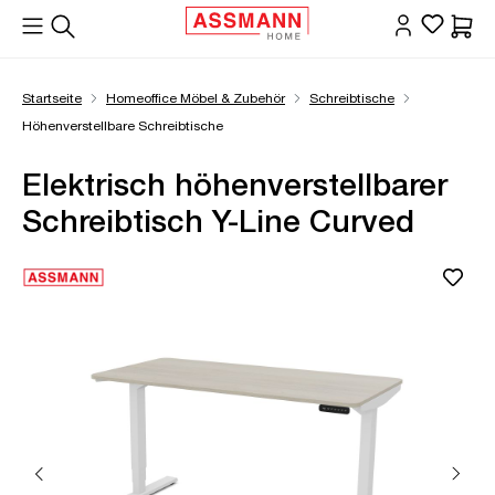
alt springen
Waren
Startseite
Homeoffice Möbel & Zubehör
Schreibtische
Höhenverstellbare Schreibtische
Elektrisch höhenverstellbarer
Schreibtisch Y-Line Curved
Bildergalerie überspringen
Öffne Zoom-Modal