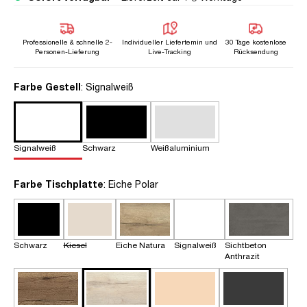
Professionelle & schnelle 2-
Individueller Liefertemin und
30 Tage kostenlose
Personen-Lieferung
Live-Tracking
Rücksendung
auswählen
Farbe Gestell
: Signalweiß
Signalweiß
Schwarz
Weißaluminium
auswählen
Farbe Tischplatte
: Eiche Polar
Schwarz
Kiesel
Eiche Natura
Signalweiß
Sichtbeton
Anthrazit