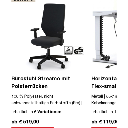
Bürostuhl Streamo mit
Horizontaler 
Polsterrücken
Flex-small + V
Kabelführung 
USB
100 % Polyester, nicht
Metall | 88x16x10cm
Steckdose
schwermetallhaltige Farbstoffe (Era) |
Kabelmanagement-Se
Textil | Schwarz | Schwarz | Drehstuhl |
erhältlich in
6 Variationen
erhältlich in
12 Var
mit Rollen | Polsterrücken | montiert |
ab € 519,00
ab € 119,00
Streamo | bis zu 120 kg | TÜV©