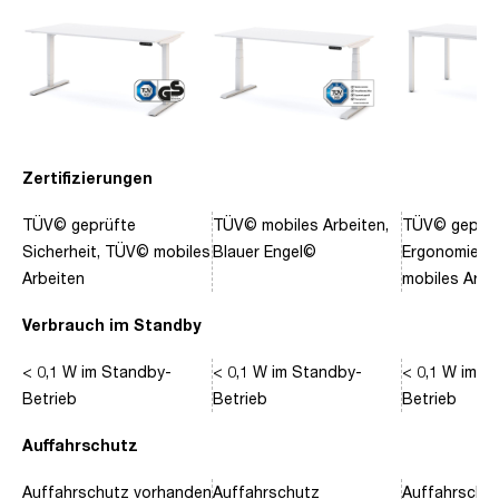
Zertifizierungen
TÜV© geprüfte
TÜV© mobiles Arbeiten,
TÜV© geprüf
Sicherheit, TÜV© mobiles
Blauer Engel©
Ergonomie, 
Arbeiten
mobiles Arbe
Verbrauch im Standby
< 0,1 W im Standby-
< 0,1 W im Standby-
< 0,1 W im S
Betrieb
Betrieb
Betrieb
Auffahrschutz
Auffahrschutz vorhanden
Auffahrschutz
Auffahrschu