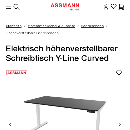
alt springen
Waren
Startseite
Homeoffice Möbel & Zubehör
Schreibtische
Höhenverstellbare Schreibtische
Elektrisch höhenverstellbarer
Schreibtisch Y-Line Curved
Bildergalerie überspringen
Öffne Zoom-Modal