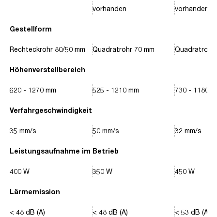
vorhanden
vorhanden
Gestellform
Rechteckrohr 80/50 mm
Quadratrohr 70 mm
Quadratrohr
Höhenverstellbereich
620 - 1270 mm
525 - 1210 mm
730 - 1180 
Verfahrgeschwindigkeit
35 mm/s
50 mm/s
32 mm/s
Leistungsaufnahme im Betrieb
400 W
350 W
450 W
Lärmemission
< 48 dB (A)
< 48 dB (A)
< 53 dB (A)