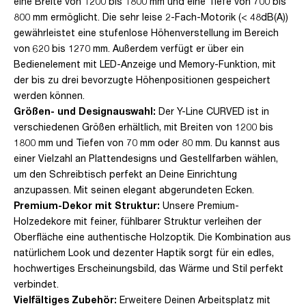
eine Breite von 1200 bis 1800 mm und eine Tiefe von 700 bis
800 mm ermöglicht. Die sehr leise 2-Fach-Motorik (< 48dB(A))
gewährleistet eine stufenlose Höhenverstellung im Bereich
von 620 bis 1270 mm. Außerdem verfügt er über ein
Bedienelement mit LED-Anzeige und Memory-Funktion, mit
der bis zu drei bevorzugte Höhenpositionen gespeichert
werden können.
Größen- und Designauswahl:
Der Y-Line CURVED ist in
verschiedenen Größen erhältlich, mit Breiten von 1200 bis
1800 mm und Tiefen von 70 mm oder 80 mm. Du kannst aus
einer Vielzahl an Plattendesigns und Gestellfarben wählen,
um den Schreibtisch perfekt an Deine Einrichtung
anzupassen. Mit seinen elegant abgerundeten Ecken.
Premium-Dekor mit Struktur:
Unsere Premium-
Holzedekore mit feiner, fühlbarer Struktur verleihen der
Oberfläche eine authentische Holzoptik. Die Kombination aus
natürlichem Look und dezenter Haptik sorgt für ein edles,
hochwertiges Erscheinungsbild, das Wärme und Stil perfekt
verbindet.
Vielfältiges Zubehör:
Erweitere Deinen Arbeitsplatz mit