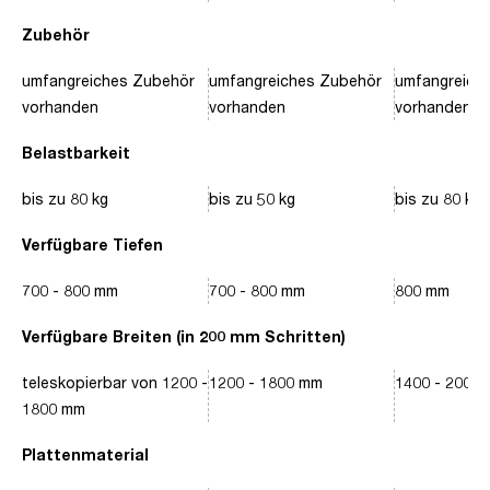
Zubehör
umfangreiches Zubehör
umfangreiches Zubehör
umfangreich
vorhanden
vorhanden
vorhanden
Belastbarkeit
bis zu 80 kg
bis zu 50 kg
bis zu 80 kg
Verfügbare Tiefen
700 - 800 mm
700 - 800 mm
800 mm
Verfügbare Breiten (in 200 mm Schritten)
teleskopierbar von 1200 -
1200 - 1800 mm
1400 - 2000
1800 mm
Plattenmaterial