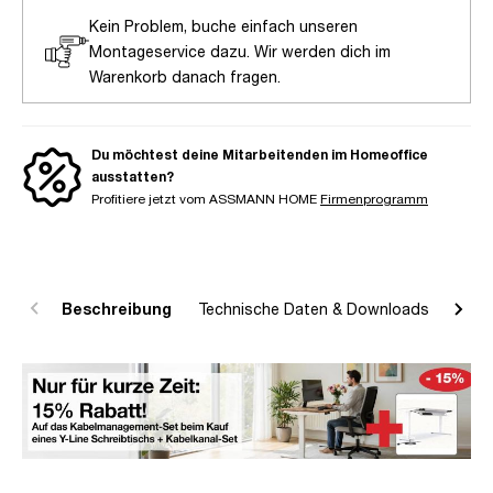
Kein Problem, buche einfach unseren
Montageservice dazu. Wir werden dich im
Warenkorb danach fragen.
Du möchtest deine Mitarbeitenden im Homeoffice
ausstatten?
Profitiere jetzt vom ASSMANN HOME
Firmenprogramm
Beschreibung
Technische Daten & Downloads
R