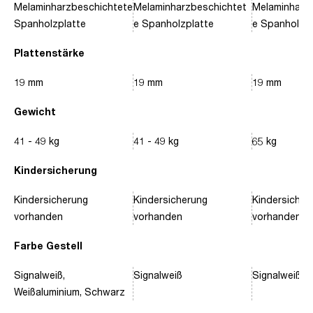
Melaminharzbeschichtete
Melaminharzbeschichtet
Melaminharz
Spanholzplatte
e Spanholzplatte
e Spanholzpl
Plattenstärke
19 mm
19 mm
19 mm
Gewicht
41 - 49 kg
41 - 49 kg
65 kg
Kindersicherung
Kindersicherung
Kindersicherung
Kindersicher
vorhanden
vorhanden
vorhanden
Farbe Gestell
Signalweiß,
Signalweiß
Signalweiß, 
Weißaluminium, Schwarz