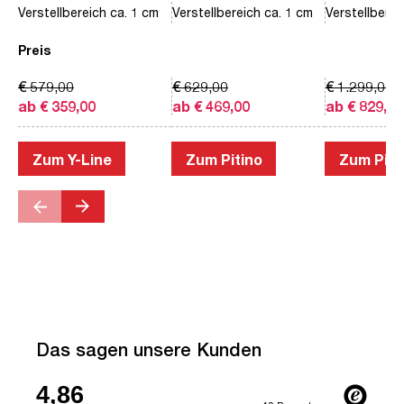
Verstellbereich ca. 1 cm
Verstellbereich ca. 1 cm
Verstellberei
Preis
€ 579,00
€ 629,00
€ 1.299,00
ab € 359,00
ab € 469,00
ab € 829,00
Zum Y-Line
Zum Pitino
Zum Piac
Das sagen unsere Kunden