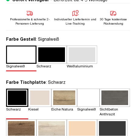
Professionelle & schnelle 2-
Individueller Liefertemin und
30 Tage kostenlose
Personen-Lieferung
Live-Tracking
Rücksendung
auswählen
Farbe Gestell
: Signalweiß
Signalweiß
Schwarz
Weißaluminium
auswählen
Farbe Tischplatte
: Schwarz
Schwarz
Kiesel
Eiche Natura
Signalweiß
Sichtbeton
Anthrazit