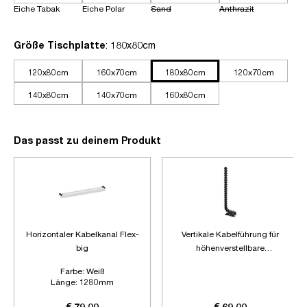
Eiche Tabak
Eiche Polar
Sand
Anthrazit
auswählen
Größe Tischplatte
: 180x80cm
120x80cm
160x70cm
180x80cm
120x70cm
140x80cm
140x70cm
160x80cm
Das passt zu deinem Produkt
Horizontaler Kabelkanal Flex-
Vertikale Kabelführung für
big
höhenverstellbare
Schreibtische
Farbe:
Weiß
Länge:
1280mm
Zubehör:
Ohne Zubehör
€ 79,00
€ 69,00