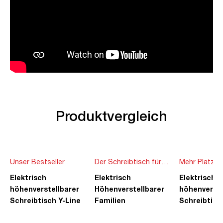
Produktvergleich
Unser Bestseller
Der Schreibtisch für
Mehr Platz f
die ganze Familie
Ideen
Elektrisch
Elektrisch
Elektrisch
höhenverstellbarer
Höhenverstellbarer
höhenverste
Schreibtisch Y-Line
Familien
Schreibtisc
Schreibtisch Pitino
Piacetta