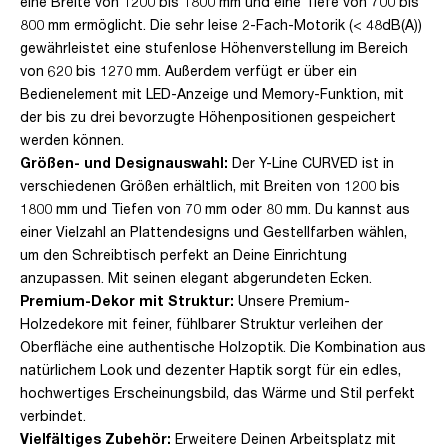
eine Breite von 1200 bis 1800 mm und eine Tiefe von 700 bis
800 mm ermöglicht. Die sehr leise 2-Fach-Motorik (< 48dB(A))
gewährleistet eine stufenlose Höhenverstellung im Bereich
von 620 bis 1270 mm. Außerdem verfügt er über ein
Bedienelement mit LED-Anzeige und Memory-Funktion, mit
der bis zu drei bevorzugte Höhenpositionen gespeichert
werden können.
Größen- und Designauswahl:
Der Y-Line CURVED ist in
verschiedenen Größen erhältlich, mit Breiten von 1200 bis
1800 mm und Tiefen von 70 mm oder 80 mm. Du kannst aus
einer Vielzahl an Plattendesigns und Gestellfarben wählen,
um den Schreibtisch perfekt an Deine Einrichtung
anzupassen. Mit seinen elegant abgerundeten Ecken.
Premium-Dekor mit Struktur:
Unsere Premium-
Holzedekore mit feiner, fühlbarer Struktur verleihen der
Oberfläche eine authentische Holzoptik. Die Kombination aus
natürlichem Look und dezenter Haptik sorgt für ein edles,
hochwertiges Erscheinungsbild, das Wärme und Stil perfekt
verbindet.
Vielfältiges Zubehör:
Erweitere Deinen Arbeitsplatz mit