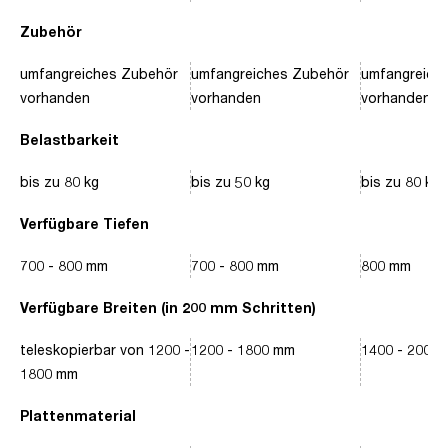
Zubehör
umfangreiches Zubehör
umfangreiches Zubehör
umfangreich
vorhanden
vorhanden
vorhanden
Belastbarkeit
bis zu 80 kg
bis zu 50 kg
bis zu 80 kg
Verfügbare Tiefen
700 - 800 mm
700 - 800 mm
800 mm
Verfügbare Breiten (in 200 mm Schritten)
teleskopierbar von 1200 -
1200 - 1800 mm
1400 - 2000
1800 mm
Plattenmaterial