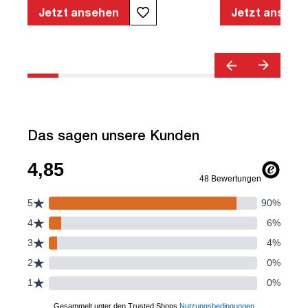
geprüfte Sicherheit | Quality Office© |
Jetzt ansehen
Jetzt ansehe
TÜV© geprüfte Ergonomie | TÜV©
Emissions geprüft | Höhenverstellbar |
Verstellbare Armlehnen | Belastbar bis
120kg | Verstellbare Rückenlehne |
Lordosenstütze
Das sagen unsere Kunden