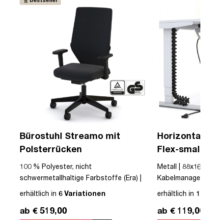
Bürostuhl Streamo mit
Horizontaler 
Polsterrücken
Flex-small + V
Kabelführung 
USB
100 % Polyester, nicht
Metall | 88x16x10cm
Steckdose
schwermetallhaltige Farbstoffe (Era) |
Kabelmanagement-Se
Textil | Schwarz | Schwarz | Drehstuhl |
erhältlich in
6 Variationen
erhältlich in
12 Var
mit Rollen | Polsterrücken | montiert |
ab € 519,00
ab € 119,00
Streamo | bis zu 120 kg | TÜV©