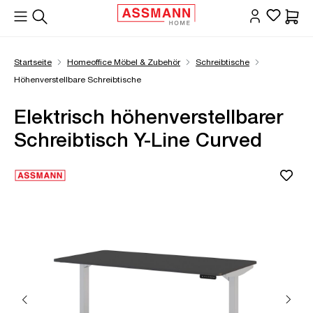
alt springen
Waren
Startseite
Homeoffice Möbel & Zubehör
Schreibtische
Höhenverstellbare Schreibtische
Elektrisch höhenverstellbarer
Schreibtisch Y-Line Curved
Bildergalerie überspringen
Öffne Zoom-Modal