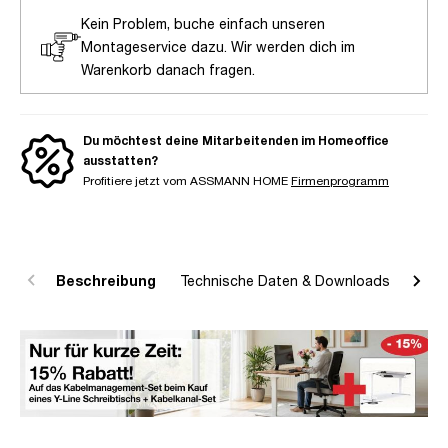
Kein Problem, buche einfach unseren
Montageservice dazu. Wir werden dich im
Warenkorb danach fragen.
Du möchtest deine Mitarbeitenden im Homeoffice
ausstatten?
Profitiere jetzt vom ASSMANN HOME
Firmenprogramm
Beschreibung
Technische Daten & Downloads
R