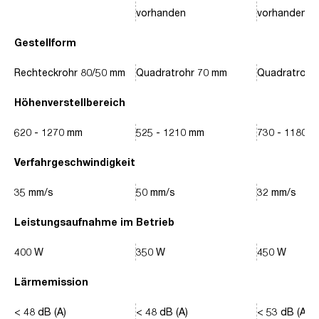
vorhanden
vorhanden
Gestellform
Rechteckrohr 80/50 mm
Quadratrohr 70 mm
Quadratrohr
Höhenverstellbereich
620 - 1270 mm
525 - 1210 mm
730 - 1180 
Verfahrgeschwindigkeit
35 mm/s
50 mm/s
32 mm/s
Leistungsaufnahme im Betrieb
400 W
350 W
450 W
Lärmemission
< 48 dB (A)
< 48 dB (A)
< 53 dB (A)