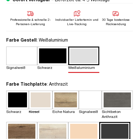
Professionelle & schnelle 2-
Individueller Liefertemin und
30 Tage kostenlose
Personen-Lieferung
Live-Tracking
Rücksendung
auswählen
Farbe Gestell
: Weißaluminium
Signalweiß
Schwarz
Weißaluminium
auswählen
Farbe Tischplatte
: Anthrazit
Schwarz
Kiesel
Eiche Natura
Signalweiß
Sichtbeton
Anthrazit