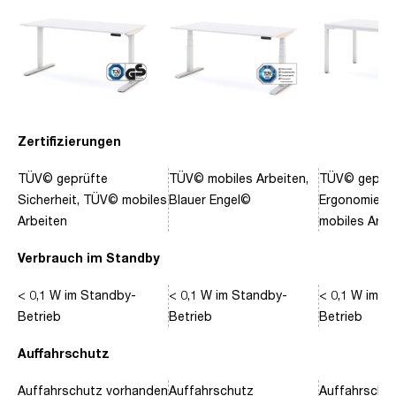
Zertifizierungen
TÜV© geprüfte
TÜV© mobiles Arbeiten,
TÜV© geprüf
Sicherheit, TÜV© mobiles
Blauer Engel©
Ergonomie, 
Arbeiten
mobiles Arbe
Verbrauch im Standby
< 0,1 W im Standby-
< 0,1 W im Standby-
< 0,1 W im S
Betrieb
Betrieb
Betrieb
Auffahrschutz
Auffahrschutz vorhanden
Auffahrschutz
Auffahrschu