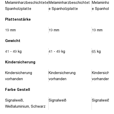
Melaminharzbeschichtete
Melaminharzbeschichtet
Melaminharz
Spanholzplatte
e Spanholzplatte
e Spanholzpl
Plattenstärke
19 mm
19 mm
19 mm
Gewicht
41 - 49 kg
41 - 49 kg
65 kg
Kindersicherung
Kindersicherung
Kindersicherung
Kindersicher
vorhanden
vorhanden
vorhanden
Farbe Gestell
Signalweiß,
Signalweiß
Signalweiß, 
Weißaluminium, Schwarz