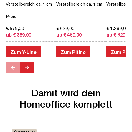
Verstellbereich ca. 1 cm
Verstellbereich ca. 1 cm
Verstellberei
Preis
€ 579,00
€ 629,00
€ 1.299,00
ab € 359,00
ab € 469,00
ab € 829,00
Zum Y-Line
Zum Pitino
Zum Piac
Damit wird dein
Homeoffice komplett
Bestseller