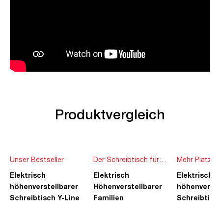
Produktvergleich
Unser Bestseller
Der Schreibtisch für
Mehr Platz f
die ganze Familie
Ideen
Elektrisch
Elektrisch
Elektrisch
höhenverstellbarer
Höhenverstellbarer
höhenverste
Schreibtisch Y-Line
Familien
Schreibtisc
Schreibtisch Pitino
Piacetta