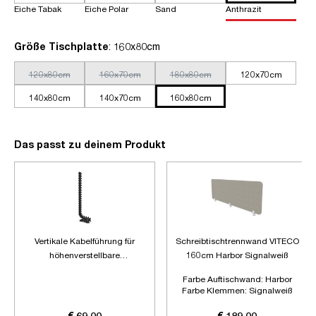
Eiche Tabak
Eiche Polar
Sand
Anthrazit
auswählen
Größe Tischplatte
: 160x80cm
120x80cm
160x70cm
180x80cm
120x70cm
140x80cm
140x70cm
160x80cm
Das passt zu deinem Produkt
Vertikale Kabelführung für
Schreibtischtrennwand VITECO
höhenverstellbare
160cm Harbor Signalweiß
Schreibtische
Farbe Auftischwand:
Harbor
Farbe Klemmen:
Signalweiß
Länge:
1600mm
€ 69,00
€ 189,00