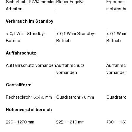
Sicherheit, TÜV© mobiles
Blauer Engel©
Ergonomie, 
Arbeiten
mobiles Arbe
Verbrauch im Standby
< 0,1 W im Standby-
< 0,1 W im Standby-
< 0,1 W im S
Betrieb
Betrieb
Betrieb
Auffahrschutz
Auffahrschutz vorhanden
Auffahrschutz
Auffahrschu
vorhanden
vorhanden
Gestellform
Rechteckrohr 80/50 mm
Quadratrohr 70 mm
Quadratrohr
Höhenverstellbereich
620 - 1270 mm
525 - 1210 mm
730 - 1180 