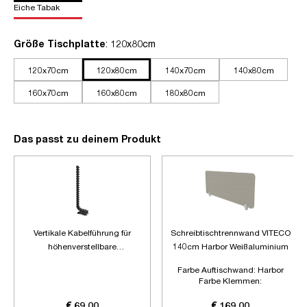
Eiche Tabak
auswählen
Größe Tischplatte
: 120x80cm
120x70cm
120x80cm
140x70cm
140x80cm
160x70cm
160x80cm
180x80cm
Das passt zu deinem Produkt
Vertikale Kabelführung für
Schreibtischtrennwand VITECO
höhenverstellbare
140cm Harbor Weißaluminium
Schreibtische
Farbe Auftischwand:
Harbor
Farbe Klemmen:
Weißaluminium
Länge:
1400mm
€ 69,00
€ 169,00