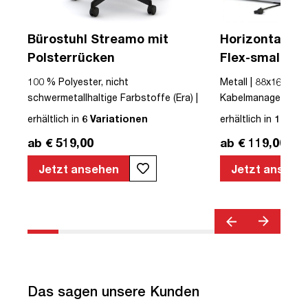
Bürostuhl Streamo mit
Horizontaler 
Polsterrücken
Flex-small + V
Kabelführung 
USB
100 % Polyester, nicht
Metall | 88x16x10cm
Steckdose
schwermetallhaltige Farbstoffe (Era) |
Kabelmanagement-Se
Textil | Schwarz | Schwarz | Drehstuhl |
erhältlich in
6 Variationen
erhältlich in
12 Var
mit Rollen | Polsterrücken | montiert |
ab € 519,00
ab € 119,00
Streamo | bis zu 120 kg | TÜV©
geprüfte Sicherheit | Quality Office© |
Jetzt ansehen
Jetzt ansehe
TÜV© geprüfte Ergonomie | TÜV©
Emissions geprüft | Höhenverstellbar |
Verstellbare Armlehnen | Belastbar bis
120kg | Verstellbare Rückenlehne |
Lordosenstütze
Das sagen unsere Kunden