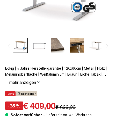
Eckig | 5 Jahre Herstellergarantie | 120x80cm | Metall | Holz |
Melaminoberfläche | Weißaluminium | Braun | Eiche Tabak |
Schreibtisch | höhenverstellbar | unmontiert | Y-Line | bis zu
mehr anzeigen
80 kg | Steckertyp C | Eiche Tabak | TÜV© mobiles Arbeiten |
Kollisions-Schutz | Elektrisch höhenverstellbar |
-35%
Bestseller
Kindersicherung
€ 409,00
-35 %
€ 629,00
Sofort verfügbar
– Lieferzeit ca. 4-5 Werktage