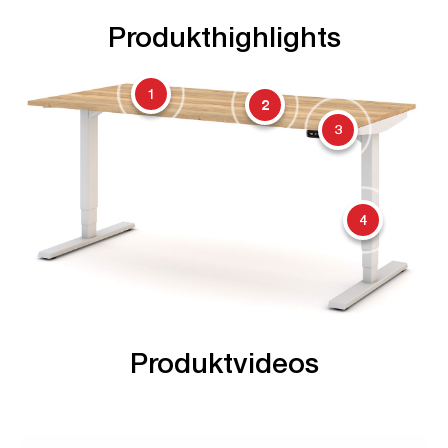
Produkthighlights
1
2
3
4
Produktvideos