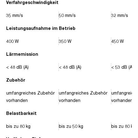
Verfahrgeschwindigkeit
35 mm/s
50 mm/s
32 mm/s
Leistungsaufnahme im Betrieb
400 W
350 W
450 W
Lärmemission
< 48 dB (A)
< 48 dB (A)
< 53 dB (A)
Zubehör
umfangreiches Zubehör
umfangreiches Zubehör
umfangreich
vorhanden
vorhanden
vorhanden
Belastbarkeit
bis zu 80 kg
bis zu 50 kg
bis zu 80 kg