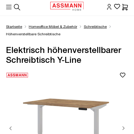
alt springen
Waren
Startseite
Homeoffice Möbel & Zubehör
Schreibtische
Höhenverstellbare Schreibtische
Elektrisch höhenverstellbarer
Schreibtisch Y-Line
Bildergalerie überspringen
Öffne Zoom-Modal