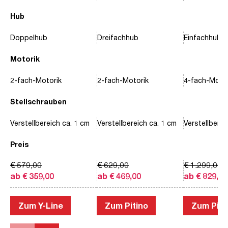
Hub
Doppelhub
Dreifachhub
Einfachhub
Motorik
2-fach-Motorik
2-fach-Motorik
4-fach-Motor
Stellschrauben
Verstellbereich ca. 1 cm
Verstellbereich ca. 1 cm
Verstellberei
Preis
€ 579,00
€ 629,00
€ 1.299,00
ab € 359,00
ab € 469,00
ab € 829,00
Zum Y-Line
Zum Pitino
Zum Piac