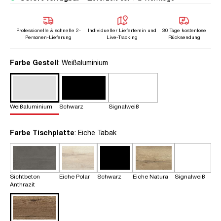
Professionelle & schnelle 2-
Individueller Liefertemin und
30 Tage kostenlose
Personen-Lieferung
Live-Tracking
Rücksendung
auswählen
Farbe Gestell
: Weißaluminium
Weißaluminium
Schwarz
Signalweiß
auswählen
Farbe Tischplatte
: Eiche Tabak
Sichtbeton
Eiche Polar
Schwarz
Eiche Natura
Signalweiß
Anthrazit