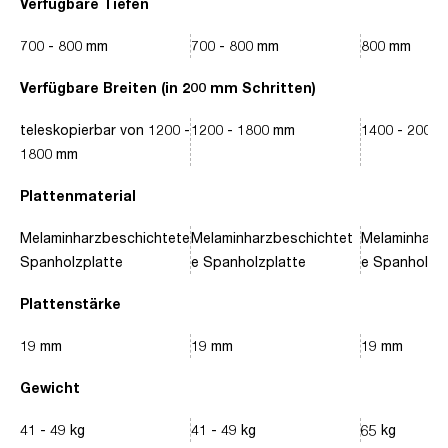
Verfügbare Tiefen
700 - 800 mm
700 - 800 mm
800 mm
Verfügbare Breiten (in 200 mm Schritten)
teleskopierbar von 1200 -
1200 - 1800 mm
1400 - 2000
1800 mm
Plattenmaterial
Melaminharzbeschichtete
Melaminharzbeschichtet
Melaminharz
Spanholzplatte
e Spanholzplatte
e Spanholzpl
Plattenstärke
19 mm
19 mm
19 mm
Gewicht
41 - 49 kg
41 - 49 kg
65 kg