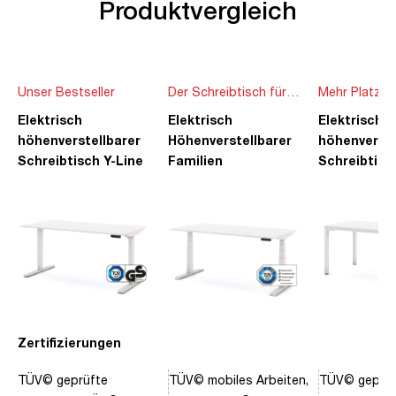
Produktvergleich
Unser Bestseller
Der Schreibtisch für
Mehr Platz f
die ganze Familie
Ideen
Elektrisch
Elektrisch
Elektrisch
höhenverstellbarer
Höhenverstellbarer
höhenverste
Schreibtisch Y-Line
Familien
Schreibtisc
Schreibtisch Pitino
Piacetta
Zertifizierungen
TÜV© geprüfte
TÜV© mobiles Arbeiten,
TÜV© geprüf