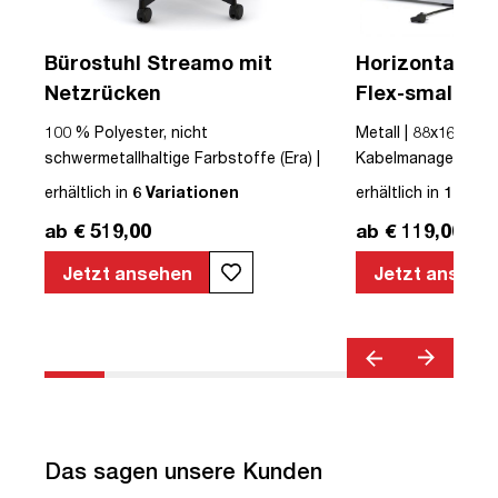
a
Bürostuhl Streamo mit
Horizontaler 
Netzrücken
Flex-small + V
Kabelführung 
100 % Polyester, nicht
Metall | 88x16x10cm
Steckdose
schwermetallhaltige Farbstoffe (Era) |
Kabelmanagement-Se
|
Textil | Schwarz | Schwarz | Drehstuhl |
erhältlich in
6 Variationen
erhältlich in
12 Var
mit Rollen | Netzrücken | montiert |
ab € 519,00
ab € 119,00
Streamo | bis zu 120 kg | TÜV©
geprüfte Sicherheit | TÜV© geprüfte
Jetzt ansehen
Jetzt ansehe
Ergonomie | Quality Office© | TÜV©
Emissions geprüft | Verstellbare
Sitztiefe | Höhenverstellbar |
Verstellbare Armlehnen | Belastbar bis
120kg | Verstellbare Sitzneigung |
Verstellbare Rückenlehne |
Lordosenstütze
Das sagen unsere Kunden