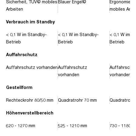
Sicherheit, TÜV© mobiles
Blauer Engel©
Ergonomie, 
Arbeiten
mobiles Arbe
Verbrauch im Standby
< 0,1 W im Standby-
< 0,1 W im Standby-
< 0,1 W im S
Betrieb
Betrieb
Betrieb
Auffahrschutz
Auffahrschutz vorhanden
Auffahrschutz
Auffahrschu
vorhanden
vorhanden
Gestellform
Rechteckrohr 80/50 mm
Quadratrohr 70 mm
Quadratrohr
Höhenverstellbereich
620 - 1270 mm
525 - 1210 mm
730 - 1180 