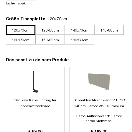
Eiche Tabak
auswählen
Größe Tischplatte
: 120x70cm
120x70cm
120x80cm
140x70cm
140x80cm
160x70cm
160x80cm
180x80cm
Das passt zu deinem Produkt
Vertikale Kabelführung für
Schreibtischtrennwand VITECO
höhenverstellbare
140cm Harbor Weißaluminium
Schreibtische
Farbe Auftischwand:
Harbor
Farbe Klemmen:
Weißaluminium
Länge:
1400mm
€ 69,00
€ 169,00