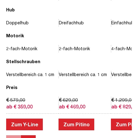
Hub
Doppelhub
Dreifachhub
Einfachhub
Motorik
2-fach-Motorik
2-fach-Motorik
4-fach-Motor
Stellschrauben
Verstellbereich ca. 1 cm
Verstellbereich ca. 1 cm
Verstellberei
Preis
€ 579,00
€ 629,00
€ 1.299,00
ab € 359,00
ab € 469,00
ab € 829,00
Zum Y-Line
Zum Pitino
Zum Piac