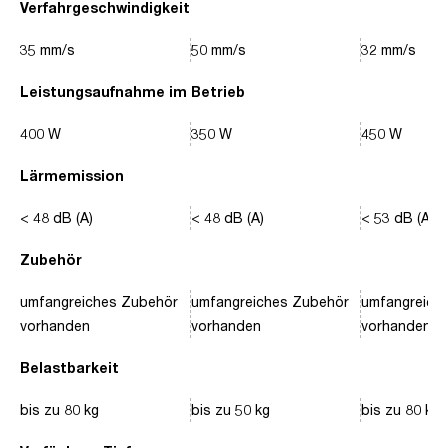
Verfahrgeschwindigkeit
35 mm/s
50 mm/s
32 mm/s
Leistungsaufnahme im Betrieb
400 W
350 W
450 W
Lärmemission
< 48 dB (A)
< 48 dB (A)
< 53 dB (A)
Zubehör
umfangreiches Zubehör
umfangreiches Zubehör
umfangreich
vorhanden
vorhanden
vorhanden
Belastbarkeit
bis zu 80 kg
bis zu 50 kg
bis zu 80 kg