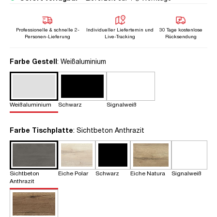
Professionelle & schnelle 2-
Individueller Liefertemin und
30 Tage kostenlose
Personen-Lieferung
Live-Tracking
Rücksendung
auswählen
Farbe Gestell
: Weißaluminium
Weißaluminium
Schwarz
Signalweiß
auswählen
Farbe Tischplatte
: Sichtbeton Anthrazit
Sichtbeton
Eiche Polar
Schwarz
Eiche Natura
Signalweiß
Anthrazit