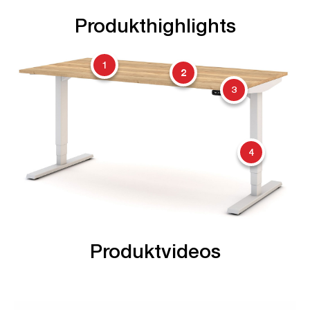
Produkthighlights
1
2
3
4
Produktvideos