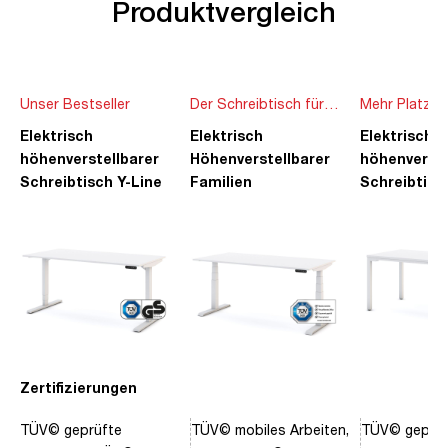
Produktvergleich
Unser Bestseller
Der Schreibtisch für
Mehr Platz f
die ganze Familie
Ideen
Elektrisch
Elektrisch
Elektrisch
höhenverstellbarer
Höhenverstellbarer
höhenverste
Schreibtisch Y-Line
Familien
Schreibtisc
Schreibtisch Pitino
Piacetta
Zertifizierungen
TÜV© geprüfte
TÜV© mobiles Arbeiten,
TÜV© geprüf