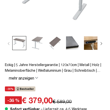
Eckig | 5 Jahre Herstellergarantie | 120x70cm | Metall | Holz |
Melaminoberfläche | Weißaluminium | Grau | Schreibtisch |
höhenverstellbar | unmontiert | Y-Line | bis zu 80 kg |
mehr anzeigen
Steckertyp C | Sichtbeton Anthrazit | TÜV© mobiles Arbeiten
| Kollisions-Schutz | Elektrisch höhenverstellbar |
-36%
Bestseller
Kindersicherung
€ 379,00
-36 %
€ 589,00
Sofort verfügbar
– Lieferzeit ca. 4-5 Werktage