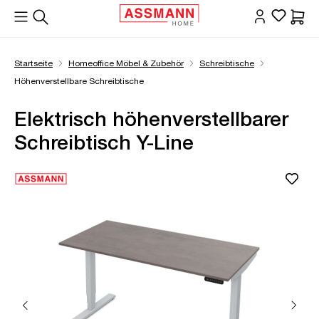
alt springen
Waren
Startseite
Homeoffice Möbel & Zubehör
Schreibtische
Höhenverstellbare Schreibtische
Elektrisch höhenverstellbarer
Schreibtisch Y-Line
Bildergalerie überspringen
Öffne Zoom-Modal