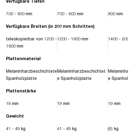
Verfügbare Tiefen
700 - 800 mm
700 - 800 mm
800 mm
Verfügbare Breiten (in 200 mm Schritten)
teleskopierbar von 1200 -
1200 - 1800 mm
1400 - 2000
1800 mm
Plattenmaterial
Melaminharzbeschichtete
Melaminharzbeschichtet
Melaminharz
Spanholzplatte
e Spanholzplatte
e Spanholzpl
Plattenstärke
19 mm
19 mm
19 mm
Gewicht
41 - 49 kg
41 - 49 kg
65 kg