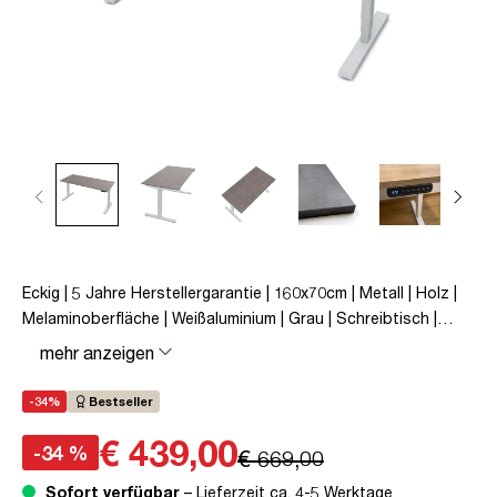
Eckig | 5 Jahre Herstellergarantie | 160x70cm | Metall | Holz |
Melaminoberfläche | Weißaluminium | Grau | Schreibtisch |
höhenverstellbar | unmontiert | Y-Line | bis zu 80 kg |
mehr anzeigen
Steckertyp C | Sichtbeton Anthrazit | TÜV© mobiles Arbeiten
| Kollisions-Schutz | Elektrisch höhenverstellbar |
-34%
Bestseller
Kindersicherung
€ 439,00
-34 %
€ 669,00
Sofort verfügbar
– Lieferzeit ca. 4-5 Werktage