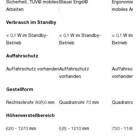
Sicherheit, TÜV© mobiles
Blauer Engel©
Ergonomie, 
Arbeiten
mobiles Arbe
Verbrauch im Standby
< 0,1 W im Standby-
< 0,1 W im Standby-
< 0,1 W im S
Betrieb
Betrieb
Betrieb
Auffahrschutz
Auffahrschutz vorhanden
Auffahrschutz
Auffahrschu
vorhanden
vorhanden
Gestellform
Rechteckrohr 80/50 mm
Quadratrohr 70 mm
Quadratrohr
Höhenverstellbereich
620 - 1270 mm
525 - 1210 mm
730 - 1180 