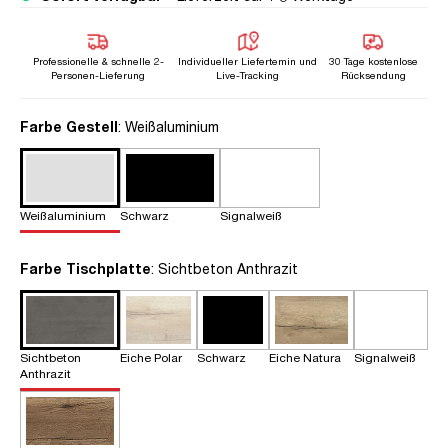
Professionelle & schnelle 2-
Individueller Liefertemin und
30 Tage kostenlose
Personen-Lieferung
Live-Tracking
Rücksendung
auswählen
Farbe Gestell
: Weißaluminium
Weißaluminium
Schwarz
Signalweiß
auswählen
Farbe Tischplatte
: Sichtbeton Anthrazit
Sichtbeton
Eiche Polar
Schwarz
Eiche Natura
Signalweiß
Anthrazit