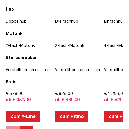
Hub
Doppelhub
Dreifachhub
Einfachhub
Motorik
2-fach-Motorik
2-fach-Motorik
4-fach-Motor
Stellschrauben
Verstellbereich ca. 1 cm
Verstellbereich ca. 1 cm
Verstellberei
Preis
€ 579,00
€ 629,00
€ 1.299,00
ab € 359,00
ab € 469,00
ab € 829,00
Zum Y-Line
Zum Pitino
Zum Piac