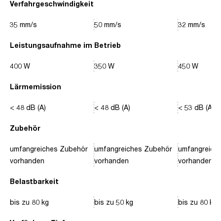
Verfahrgeschwindigkeit
35 mm/s
50 mm/s
32 mm/s
Leistungsaufnahme im Betrieb
400 W
350 W
450 W
Lärmemission
< 48 dB (A)
< 48 dB (A)
< 53 dB (A)
Zubehör
umfangreiches Zubehör
umfangreiches Zubehör
umfangreich
vorhanden
vorhanden
vorhanden
Belastbarkeit
bis zu 80 kg
bis zu 50 kg
bis zu 80 kg