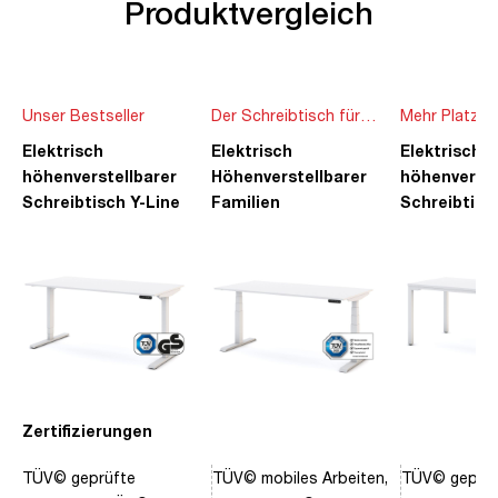
Produktvergleich
Unser Bestseller
Der Schreibtisch für
Mehr Platz f
die ganze Familie
Ideen
Elektrisch
Elektrisch
Elektrisch
höhenverstellbarer
Höhenverstellbarer
höhenverste
Schreibtisch Y-Line
Familien
Schreibtisc
Schreibtisch Pitino
Piacetta
Zertifizierungen
TÜV© geprüfte
TÜV© mobiles Arbeiten,
TÜV© geprüf