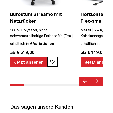
a
Bürostuhl Streamo mit
Horizontaler 
Netzrücken
Flex-small + V
Kabelführung 
100 % Polyester, nicht
Metall | 88x16x10cm
Steckdose
schwermetallhaltige Farbstoffe (Era) |
Kabelmanagement-Se
|
Textil | Schwarz | Schwarz | Drehstuhl |
erhältlich in
6 Variationen
erhältlich in
12 Var
mit Rollen | Netzrücken | montiert |
ab € 519,00
ab € 119,00
Streamo | bis zu 120 kg | TÜV©
geprüfte Sicherheit | TÜV© geprüfte
Jetzt ansehen
Jetzt ansehe
Ergonomie | Quality Office© | TÜV©
Emissions geprüft | Verstellbare
Sitztiefe | Höhenverstellbar |
Verstellbare Armlehnen | Belastbar bis
120kg | Verstellbare Sitzneigung |
Verstellbare Rückenlehne |
Lordosenstütze
Das sagen unsere Kunden