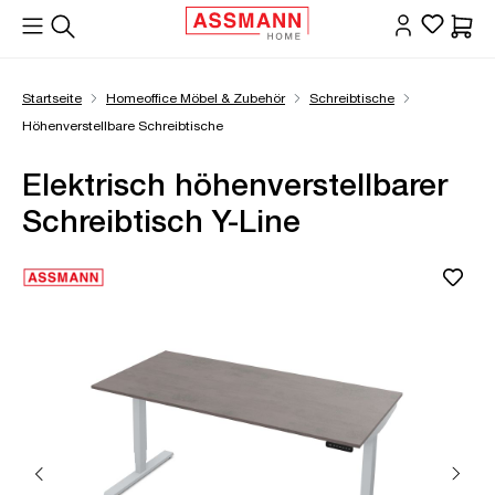
alt springen
Waren
Startseite
Homeoffice Möbel & Zubehör
Schreibtische
Höhenverstellbare Schreibtische
Elektrisch höhenverstellbarer
Schreibtisch Y-Line
Bildergalerie überspringen
Öffne Zoom-Modal