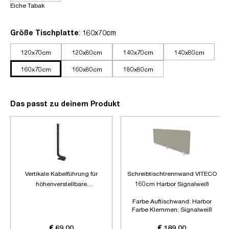
Eiche Tabak
auswählen
Größe Tischplatte
: 160x70cm
120x70cm
120x80cm
140x70cm
140x80cm
160x70cm
160x80cm
180x80cm
Das passt zu deinem Produkt
Vertikale Kabelführung für
Schreibtischtrennwand VITECO
höhenverstellbare
160cm Harbor Signalweiß
Schreibtische
Farbe Auftischwand:
Harbor
Farbe Klemmen:
Signalweiß
Länge:
1600mm
€ 69,00
€ 189,00