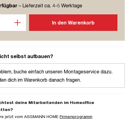
rfügbar
– Lieferzeit ca. 4-5 Werktage
l: Gib den gewünschten Wert ein oder benutze die Schaltflächen u
In den Warenkorb
icht selbst aufbauen?
oblem, buche einfach unseren Montageservice dazu.
den dich im Warenkorb danach fragen.
htest deine Mitarbeitenden im Homeoffice
atten?
iere jetzt vom ASSMANN HOME
Firmenprogramm