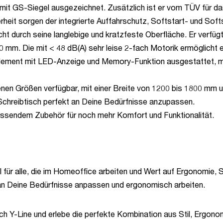
it GS-Siegel ausgezeichnet. Zusätzlich ist er vom TÜV für das m
erheit sorgen der integrierte Auffahrschutz, Softstart- und Sof
ht durch seine langlebige und kratzfeste Oberfläche. Er verfügt
0 mm. Die mit < 48 dB(A) sehr leise 2-fach Motorik ermöglicht 
element mit LED-Anzeige und Memory-Funktion ausgestattet, mi
denen Größen verfügbar, mit einer Breite von 1200 bis 1800 mm
 Schreibtisch perfekt an Deine Bedürfnisse anzupassen.
assendem Zubehör für noch mehr Komfort und Funktionalität.
l für alle, die im Homeoffice arbeiten und Wert auf Ergonomie, S
an Deine Bedürfnisse anpassen und ergonomisch arbeiten.
ch Y-Line und erlebe die perfekte Kombination aus Stil, Ergono