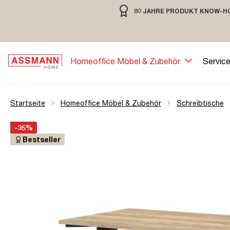
80 JAHRE PRODUKT KNOW-H
springen
Zur Hauptnavigation springen
80 JAHRE MÖBELBAU MIT TRADIT
Homeoffice Möbel & Zubehör
Servic
Startseite
Homeoffice Möbel & Zubehör
Schreibtische
Bildergalerie überspringen
Öffne Zoom-Modal
-35%
Bestseller