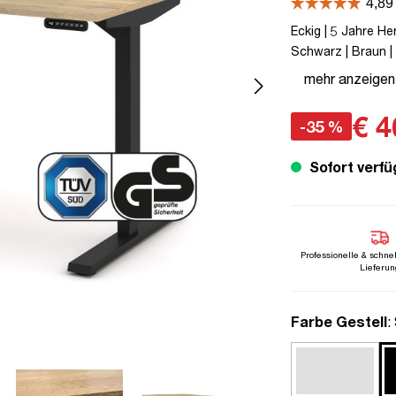
Eckig | 5 Jahre He
Schwarz | Braun | 
Line | bis zu 80 k
mehr anzeigen
Kollisions-Schutz 
€ 4
-35 %
Sofort verfü
Professionelle & schne
Lieferun
a
Farbe Gestell
: