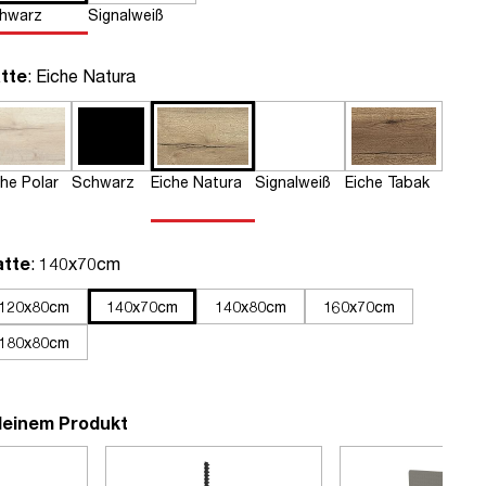
hwarz
Signalweiß
auswählen
tte
: Eiche Natura
che Polar
Schwarz
Eiche Natura
Signalweiß
Eiche Tabak
auswählen
atte
: 140x70cm
120x80cm
140x70cm
140x80cm
160x70cm
180x80cm
deinem Produkt