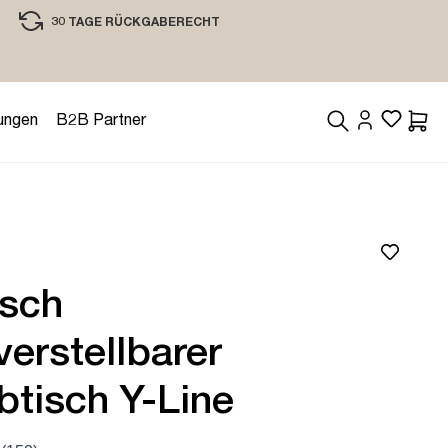
30 TAGE RÜCKGABERECHT
EINKAUFEN MIT VERTRAUEN
ungen
B2B Partner
Waren
isch
erstellbarer
btisch Y-Line