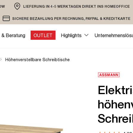
OW
LIEFERUNG IN 4-5 WERKTAGEN DIREKT INS HOMEOFFICE
ION
SICHERE BEZAHLUNG PER RECHNUNG, PAYPAL & KREDITKARTE
VERSAND PER DHL ODER SPEDITION
VERSCHLÜSSELTE ÜBERTRAGUNG
e & Beratung
OUTLET
Highlights
Unternehmenslös
Höhenverstellbare Schreibtische
Elektr
höhenv
Schrei