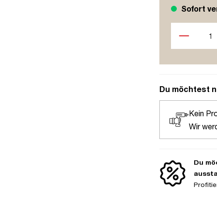
Sofort ve
Produkt Anzah
Du möchtest n
Kein Pr
Wir wer
Du möc
ausst
Profit