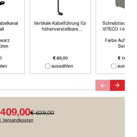
abelkanal
Vertikale Kabelführung für
Schreibtischtre
all
höhenverstellbare
VITECO 140cm 
Schreibtische
Schwarz
warz
Farbe Auftisch
0mm
Sesame
 Zubehör
Farbe Klemmen:
S
Länge:
1400
0
€ 69,00
€ 169,00
len
auswählen
auswähle
 409,00
€ 629,00
l. Versandkosten