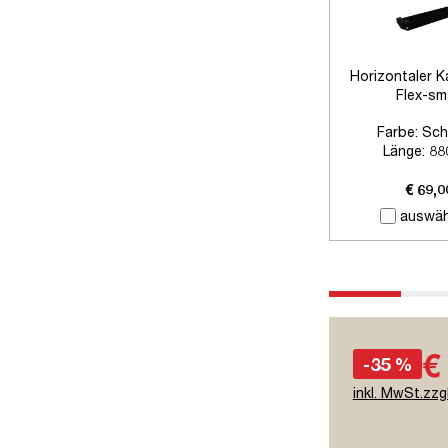
Horizontaler K
Flex-sm
Farbe:
Sch
Länge:
88
Zubehör:
Ohne
€ 69,0
auswäh
€
-35 %
inkl. MwSt.zzg