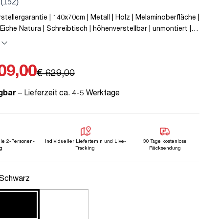
rstellergarantie | 140x70cm | Metall | Holz | Melaminoberfläche |
Eiche Natura | Schreibtisch | höhenverstellbar | unmontiert | Y-
g | Steckertyp C | Eiche Natura | TÜV© mobiles Arbeiten |
| Elektrisch höhenverstellbar | Kindersicherung
09,00
€ 629,00
gbar
– Lieferzeit ca. 4-5 Werktage
lle 2-Personen-
Individueller Liefertemin und Live-
30 Tage kostenlose
g
Tracking
Rücksendung
uswählen
 Schwarz